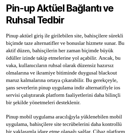
Pin-up Aktüel Bağlantı ve
Ruhsal Tedbir
Pinup aktüel giriş ile girilebilen site, bahisçilere sürekli
biçimde taze alternatifler ve bonuslar hizmete sunar. Bu
aktif düzen, bahisçilerin her zaman biçimde büyük
ödüller izinde takip etmelerine yol açabilir. Ancak, bu
vaka, kullanıcıların ruhsal olarak düzensiz hazırsız
olmalarına ve ikramiye bitiminde duygusal blackout
maruz kalmalarına ortaya çıkarabilir. Bu gerekçeyle,
şans severlerin pinup uygulama indir alternatifiyle ios
servisi çalıştırarak platform faaliyetlerini daha bilinçli
bir şekilde yönetmeleri desteklenir.
Pinup mobil uygulama aracılığıyla yüklenebilen mobil
uygulama, bahisçilere site tecrübelerini daha kontrollü
bir yaklaşımla idare etme olanağı sağlar. Cihaz platform