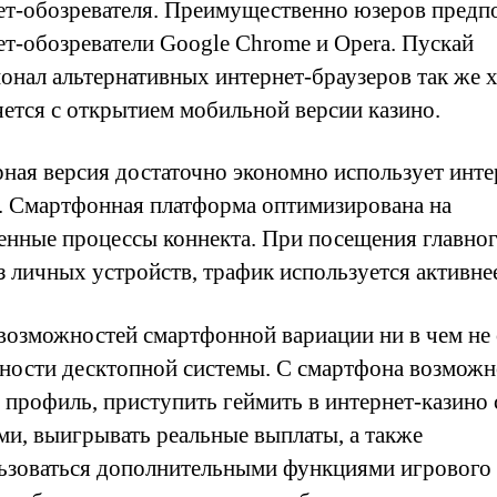
ет-обозревателя. Преимущественно юзеров предп
ет-обозреватели Google Chrome и Opera. Пускай
онал альтернативных интернет-браузеров так же
яется с открытием мобильной версии казино.
рная версия достаточно экономно использует инте
. Смартфонная платформа оптимизирована на
енные процессы коннекта. При посещения главног
з личных устройств, трафик используется активне
возможностей смартфонной вариации ни в чем не 
ности десктопной системы. С смартфона возможн
и профиль, приступить геймить в интернет-казино 
ми, выигрывать реальные выплаты, а также
ьзоваться дополнительными функциями игрового 