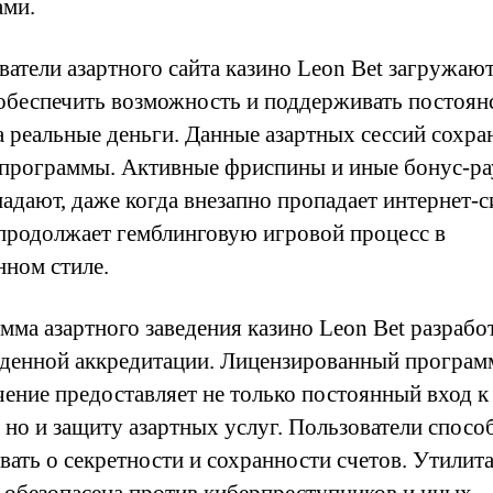
ами.
ватели азартного сайта казино Leon Bet загружают
обеспечить возможность и поддерживать постоян
а реальные деньги. Данные азартных сессий сохр
 программы. Активные фриспины и иные бонус-р
адают, даже когда внезапно пропадает интернет-с
продолжает гемблинговую игровой процесс в
нном стиле.
мма азартного заведения казино Leon Bet разрабо
денной аккредитации. Лицензированный програм
чение предоставляет не только постоянный вход к
, но и защиту азартных услуг. Пользователи спосо
вать о секретности и сохранности счетов. Утилит