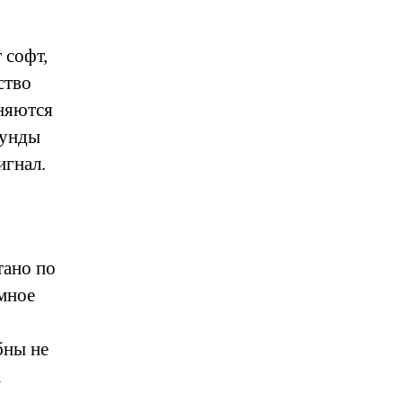
 софт,
ство
аняются
аунды
игнал.
тано по
мное
бны не
а