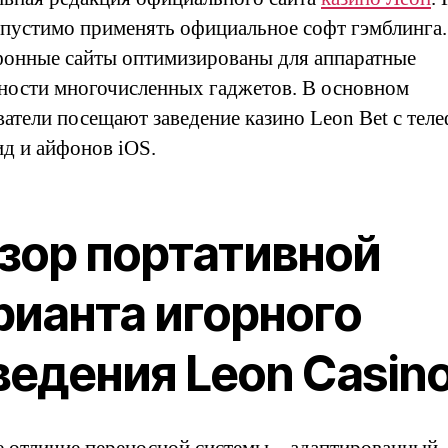
опустимо применять официальное софт гэмблинга.
онные сайты оптимизированы для аппаратные
ности многочисленных гаджетов. В основном
ватели посещают заведение казино Leon Bet с тел
д и айфонов iOS.
зор портативной
рианта игорного
ведения Leon Casin