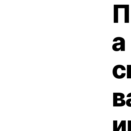
П
а
с
в
и