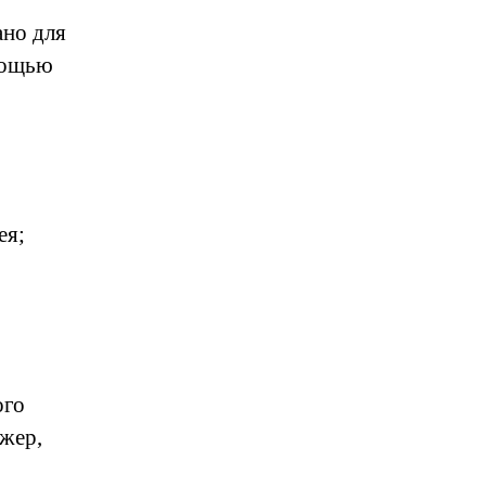
ано для
мощью
ея;
ого
ажер,