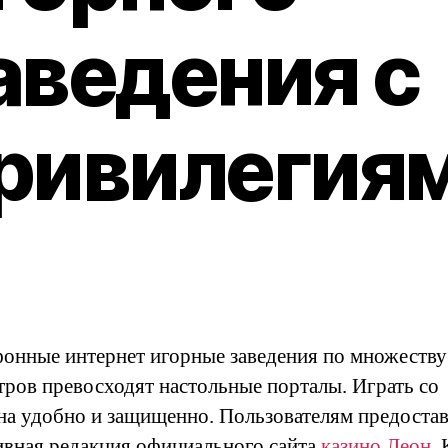
аведения с
ривилегия
онные интернет игорные заведения по множеству
тров превосходят настольные порталы. Играть со
на удобно и защищенно. Пользователям предоста
ивная редакция официального сайта
казино Леон
.