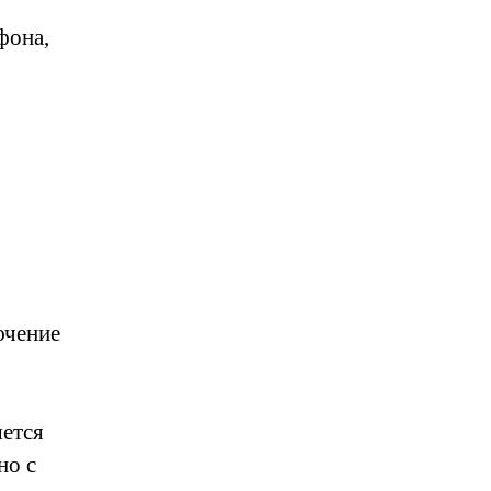
фона,
ючение
яется
но с