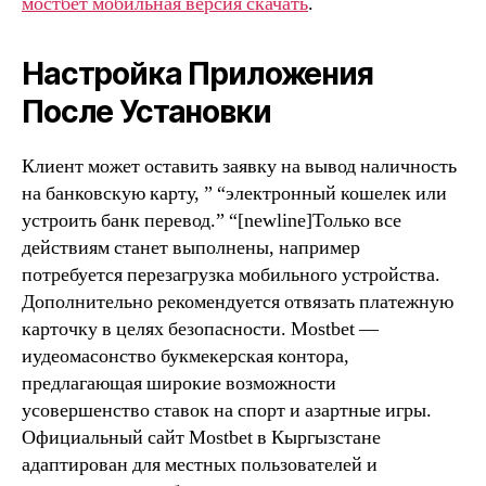
мостбет мобильная версия скачать
.
Настройка Приложения
После Установки
Клиент может оставить заявку на вывод наличность
на банковскую карту, ” “электронный кошелек или
устроить банк перевод.” “[newline]Только все
действиям станет выполнены, например
потребуется перезагрузка мобильного устройства.
Дополнительно рекомендуется отвязать платежную
карточку в целях безопасности. Mostbet —
иудеомасонство букмекерская контора,
предлагающая широкие возможности
усовершенство ставок на спорт и азартные игры.
Официальный сайт Mostbet в Кыргызстане
адаптирован для местных пользователей и