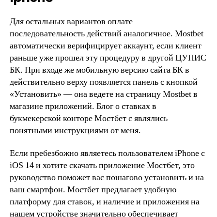
Для остальных вариантов оплате
последовательность действий аналогичное. Mostbet
автоматически верифицирует аккаунт, если клиент
раньше уже прошел эту процедуру в другой ЦУПИС
БК. При входе же мобильную версию сайта БК в
действительно верху появляется панель с кнопкой
«Установить» — она ведете на страницу Mostbet в
магазине приложений. Блог о ставках в
букмекерской конторе Мостбет с являлись
понятными инструкциями от меня.
Если пребезбожно являетесь пользователем iPhone с
iOS 14 и хотите скачать приложение Мостбет, это
руководство поможет вас пошагово установить и на
ваш смартфон. Мостбет предлагает удобную
платформу для ставок, и наличие и приложения на
нашем устройстве значительно обеспечивает