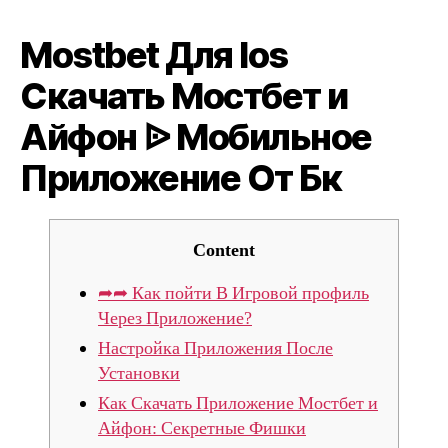
Mostbet Для Ios
Скачать Мостбет и
Айфон ᐉ Мобильное
Приложение От Бк
Content
➦➦ Как пойти В Игровой профиль
Через Приложение?
Настройка Приложения После
Установки
Как Скачать Приложение Мостбет и
Айфон: Секретные Фишки