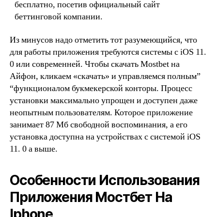
бесплатно, посетив официальный сайт
беттинговой компании.
Из минусов надо отметить тот разумеющийся, что
для работы приложения требуются системы с iOS 11.
0 или современней. Чтобы скачать Mostbet на
Айфон, кликаем «скачать» и управляемся полным”
“функционалом букмекерской конторы. Процесс
установки максимально упрощен и доступен даже
неопытным пользователям. Которое приложение
занимает 87 Мб свободной воспоминания, а его
установка доступна на устройствах с системой iOS
11. 0 а выше.
Особенности Использования
Приложения Мостбет На
Iphone