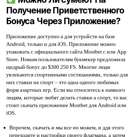
Получение Приветственного
Бонуса Через Приложение?
Приложение доступно а для устройств на базе
Android, только и для iOS. Приложение можно
упаковать с официального сайта Mostbet с или App
Store. Новым пользователям букмекер предложила
щедрый бонус до $300 250 FS. Многие люди
увлекаются спортивными состязаниями, только для
них ставки на спорт – это одна одного любимых
форм азартных игр. Если вы относитесь к намного
людям, которые любят делать ставки а спорт, то вас
стоит скачать приложение Mostbet для Android или
iOS.
Впрочем, скачать и мы все но можем, и ддя этого
переходите и настройки своего флагмана, а затем