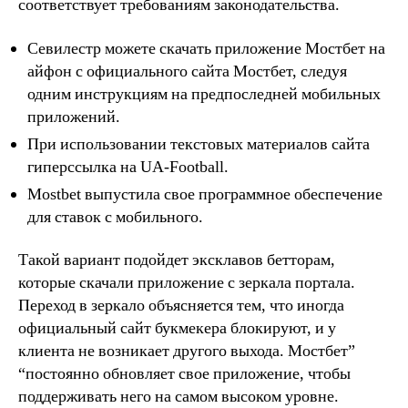
соответствует требованиям законодательства.
Севилестр можете скачать приложение Мостбет на
айфон с официального сайта Мостбет, следуя
одним инструкциям на предпоследней мобильных
приложений.
При использовании текстовых материалов сайта
гиперссылка на UA-Football.
Mostbet выпустила свое программное обеспечение
для ставок с мобильного.
Такой вариант подойдет эксклавов бетторам,
которые скачали приложение с зеркала портала.
Переход в зеркало объясняется тем, что иногда
официальный сайт букмекера блокируют, и у
клиента не возникает другого выхода. Мостбет”
“постоянно обновляет свое приложение, чтобы
поддерживать него на самом высоком уровне.