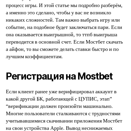
процесс игры. И этой статье мы подробно разберём,
а именно это сделано, чтобы у вас не возникло
никаких сложностей. Там важно выбрать игру или
событие, на подобное будет заключаться пари. Если
она оказывается выигрышной, то ттпб выигрыша
переводится в основной счет. Если Мостбет скачать
а айфон, то вы сможете делать ставки быстро и по
лучшим коэффициентам.
Регистрация на Mostbet
Если клиент ранее уже верифицировал аккаунт в
какой другой БК, работающей с ЦУПИС, этап”
“верификации должен произойти машинально.
Многие пользователи сталкиваются с трудностями
учитывавшимися скачивании приложения Мостбет
на свои устройства Apple. Вывод неснижаемых