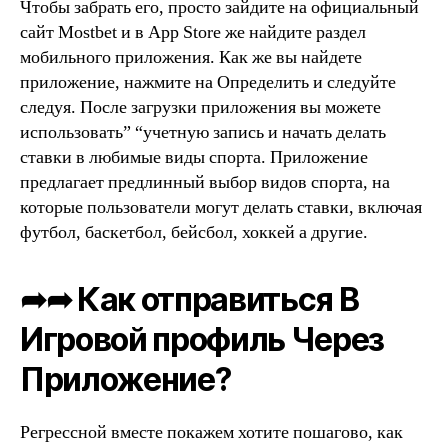
Чтобы забрать его, просто зайдите на официальный
сайт Mostbet и в App Store же найдите раздел
мобильного приложения. Как же вы найдете
приложение, нажмите на Определить и следуйте
следуя. После загрузки приложения вы можете
использовать” “учетную запись и начать делать
ставки в любимые виды спорта. Приложение
предлагает предлинный выбор видов спорта, на
которые пользователи могут делать ставки, включая
футбол, баскетбол, бейсбол, хоккей а другие.
➦➦ Как отправиться В
Игровой профиль Через
Приложение?
Регрессной вместе покажем хотите пошагово, как