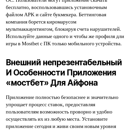
ОС. Пользователи могут приложение скачать
бесплатно, воспользовавшись установочным
файлом APK и сайте букмекера. Беттинговая
компания борется киромарусом
мультиаккаунтингом, блокируя счета нарушителей.
Используйте данные одного и чтобы же профиля дли
игры в Mostbet с ПК только мобильного устройства.
Внешний непрезентабельный
И Особенности Приложения
«мостбет» Для Айфона
Приложение полностью безопаснее и значительно
упрощает процесс ставок, предоставляя
пользователям возможность проворно и удобно
осуществлять их из любую места. Установите
приложение сегодня и живи своим новым уровня