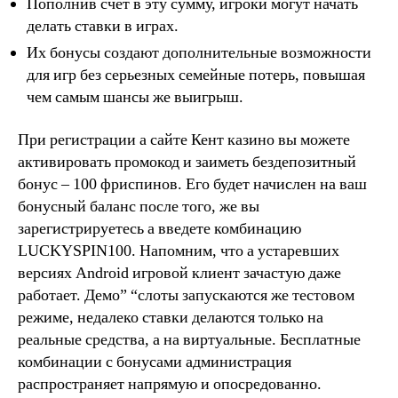
Пополнив счет в эту сумму, игроки могут начать
делать ставки в играх.
Их бонусы создают дополнительные возможности
для игр без серьезных семейные потерь, повышая
чем самым шансы же выигрыш.
При регистрации а сайте Кент казино вы можете
активировать промокод и заиметь бездепозитный
бонус – 100 фриспинов. Его будет начислен на ваш
бонусный баланс после того, же вы
зарегистрируетесь а введете комбинацию
LUCKYSPIN100. Напомним, что а устаревших
версиях Android игровой клиент зачастую даже
работает. Демо” “слоты запускаются же тестовом
режиме, недалеко ставки делаются только на
реальные средства, а на виртуальные. Бесплатные
комбинации с бонусами администрация
распространяет напрямую и опосредованно.