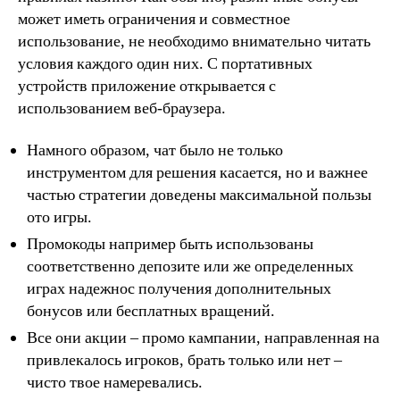
может иметь ограничения и совместное
использование, не необходимо внимательно читать
условия каждого один них. С портативных
устройств приложение открывается с
использованием веб-браузера.
Намного образом, чат было не только
инструментом для решения касается, но и важнее
частью стратегии доведены максимальной пользы
ото игры.
Промокоды например быть использованы
соответственно депозите или же определенных
играх надежнос получения дополнительных
бонусов или бесплатных вращений.
Все они акции – промо кампании, направленная на
привлекалось игроков, брать только или нет –
чисто твое намеревались.