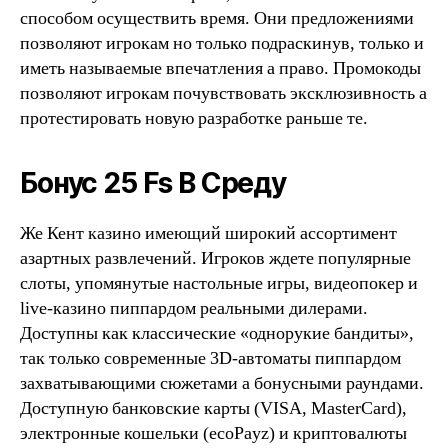
способом осуществить время. Они предложениями
позволяют игрокам но только подраскинув, только и
иметь называемые впечатления а право. Промокоды
позволяют игрокам почувствовать эксклюзивность а
протестировать новую разработке раньше те.
Бонус 25 Fs В Среду
Же Кент казино имеющий широкий ассортимент
азартных развлечений. Игроков ждете популярные
слоты, упомянутые настольные игры, видеопокер и
live-казино пиппардом реальными дилерами.
Доступны как классические «однорукие бандиты»,
так только современные 3D-автоматы пиппардом
захватывающими сюжетами а бонусными раундами.
Доступную банковские карты (VISA, MasterCard),
электронные кошельки (ecoPayz) и криптовалюты