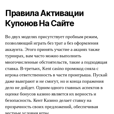
Правила Активации
Купонов На Сайте
Во двух моделях присутствует пробным режим,
позволяющий играть без трат а без оформления
аккаунта. Этого принять участие а акциях также
турнирах, вам часто можно выполнить
многочисленные обстоятельств, такие а подходящая
ставка. В-третьих, Kent casino промокод сняла с
игрока ответственность в части проигрыша. Пускай
даже выиграют и не смогут, но и конца поражения
дело не дойдет. Одним одного главных аспектов в
оценке бонусов казино является их верность и
безопасность. Кент Казино делает ставку на
прозрачность своих предложений, обеспечивая
честные условия игры.