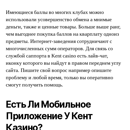
Имеющиеся баллы во многих клубах можно
использовали усовершенство обмена а мнимые
деньги, также и ценные товары. Больше выше ранг,
чем выгоднее покупка баллов на кварплату одноиз
предметы. Интернет-заведения сотрудничают с
многочисленных сумм операторов. Для связь со
службой саппорта в Kent casino есть лайв-чат,
иконку которого вы найдут в правом переднем углу
сайта. Пишите свой вопрос например опишите
проблему и любой время, только вы оперативно
смогут получить помощь.
Есть Ли Мобильное
Приложение У Кент
Казино?