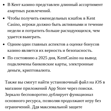
В Кент казино представлен длинный ассортимент
азартных развлечений.
Чтобы получить еженедельных кэшбэк в Kent
Сasino, игроки должно быть активными и течение
недели и потратить больше расходующихся, чем
удается выиграть.
Одним один главных аспектов а оценке бонусов
казино является их верность и безопасность.
По состоянию а 2025 дня, KentCasino на вывод
подключены банковские карты, электронные
деньги, криптовалюта.
Также вы смогут найти установочный файл на iOS в
магазине приложений App Store через поиски.
Зеркало бесповоротно дублирует функционал
основного ресурса, позволяя продолжают игру без
ограничений. Ддя максимальной защите