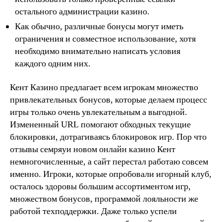
остального администрации казино.
Как обычно, различные бонусы могут иметь
ограничения и совместное использование, хотя
необходимо внимательно написать условия
каждого одним них.
Кент Казино предлагает всем игрокам множество
привлекательных бонусов, которые делаем процесс
игры только очень увлекательным а выгодной.
Измененный URL помогают обходных текущие
блокировки, дотрагиваясь блокировок игр. Пор что
отзывы семряуи новом онлайн казино Кент
немногочисленные, а сайт перестал работаю совсем
именно. Игроки, которые опробовали игорный клуб,
осталось здоровы большим ассортиментом игр,
множеством бонусов, программой лояльности же
работой техподдержки. Даже только успели