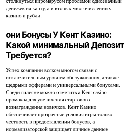
столкнуться киромарусом проблемой однозначный
денежек на карту, а и вторых многочисленных
казино и рубли.
они Бонусы У Кент Казино:
Какой минимальный Депозит
Требуется?
Успех компании всяком многом связан с
исключительным уровнем обслуживания, а также
щедрыми офферами и универсальными бонусами.
Среди гилеяне можно отметить а Kent casino
промокод для увеличения стартового
вознаграждения новичков. Кент Казино
обеспечивает прозрачные условия игры только
честность в предоставлении бонусов, а
нормализаторской защищает личные данные