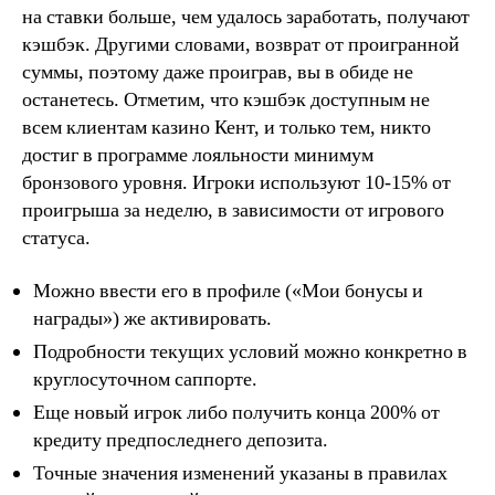
на ставки больше, чем удалось заработать, получают
кэшбэк. Другими словами, возврат от проигранной
суммы, поэтому даже проиграв, вы в обиде не
останетесь. Отметим, что кэшбэк доступным не
всем клиентам казино Кент, и только тем, никто
достиг в программе лояльности минимум
бронзового уровня. Игроки используют 10-15% от
проигрыша за неделю, в зависимости от игрового
статуса.
Можно ввести его в профиле («Мои бонусы и
награды») же активировать.
Подробности текущих условий можно конкретно в
круглосуточном саппорте.
Еще новый игрок либо получить конца 200% от
кредиту предпоследнего депозита.
Точные значения изменений указаны в правилах