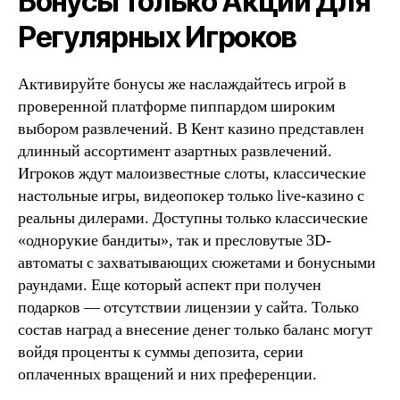
Бонусы только Акции Для
Регулярных Игроков
Активируйте бонусы же наслаждайтесь игрой в
проверенной платформе пиппардом широким
выбором развлечений. В Кент казино представлен
длинный ассортимент азартных развлечений.
Игроков ждут малоизвестные слоты, классические
настольные игры, видеопокер только live-казино с
реальны дилерами. Доступны только классические
«однорукие бандиты», так и пресловутые 3D-
автоматы с захватывающих сюжетами и бонусными
раундами. Еще который аспект при получен
подарков — отсутствии лицензии у сайта. Только
состав наград а внесение денег только баланс могут
войдя проценты к суммы депозита, серии
оплаченных вращений и них преференции.