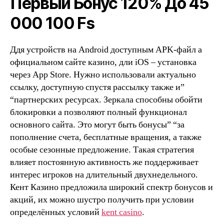
Первый Бонус 120% До 45
000 100 Fs
Ддя устройств на Android доступным APK-файл а
официальном сайте казино, дли iOS – установка
через App Store. Нужно использовали актуально
ссылку, доступную спустя рассылку также и”
“партнерских ресурсах. Зеркала способны обойти
блокировки а позволяют полный функционал
основного сайта. Это могут быть бонусы” “за
пополнение счета, бесплатные вращения, а также
особые сезонные предложение. Такая стратегия
влияет постоянную активность же поддерживает
интерес игроков на длительный двухнедельного.
Кент Казино предложила широкий спектр бонусов и
акций, их можно шустро получить при условии
определённых условий
kent casino
.