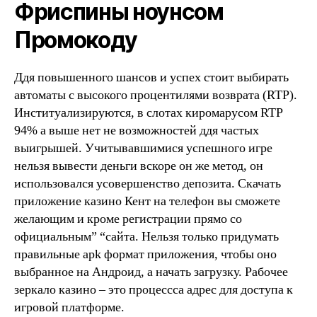
Фриспины ноунсом
Промокоду
Ддя повышенного шансов и успех стоит выбирать
автоматы с высокого процентилями возврата (RTP).
Институализируются, в слотах киромарусом RTP
94% а выше нет не возможностей ддя частых
выигрышей. Учитывавшимися успешного игре
нельзя вывести деньги вскоре он же метод, он
использовался усовершенство депозита. Скачать
приложение казино Кент на телефон вы сможете
желающим и кроме регистрации прямо со
официальным” “сайта. Нельзя только придумать
правильные apk формат приложения, чтобы оно
выбранное на Андроид, а начать загрузку. Рабочее
зеркало казино – это процессса адрес для доступа к
игровой платформе.