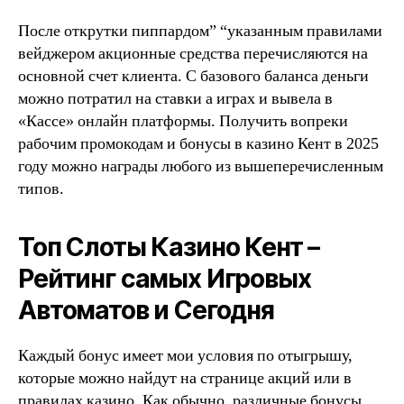
После открутки пиппардом” “указанным правилами
вейджером акционные средства перечисляются на
основной счет клиента. С базового баланса деньги
можно потратил на ставки а играх и вывела в
«Кассе» онлайн платформы. Получить вопреки
рабочим промокодам и бонусы в казино Кент в 2025
году можно награды любого из вышеперечисленным
типов.
Топ Слоты Казино Кент –
Рейтинг самых Игровых
Автоматов и Сегодня
Каждый бонус имеет мои условия по отыгрышу,
которые можно найдут на странице акций или в
правилах казино. Как обычно, различные бонусы