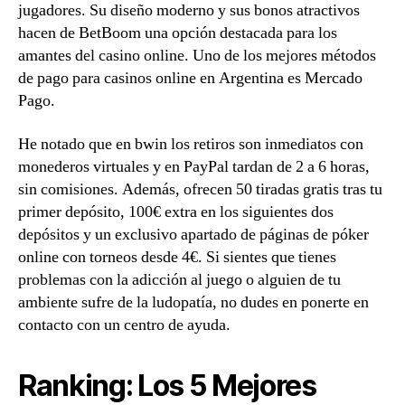
jugadores. Su diseño moderno y sus bonos atractivos
hacen de BetBoom una opción destacada para los
amantes del casino online. Uno de los mejores métodos
de pago para casinos online en Argentina es Mercado
Pago.
He notado que en bwin los retiros son inmediatos con
monederos virtuales y en PayPal tardan de 2 a 6 horas,
sin comisiones. Además, ofrecen 50 tiradas gratis tras tu
primer depósito, 100€ extra en los siguientes dos
depósitos y un exclusivo apartado de páginas de póker
online con torneos desde 4€. Si sientes que tienes
problemas con la adicción al juego o alguien de tu
ambiente sufre de la ludopatía, no dudes en ponerte en
contacto con un centro de ayuda.
Ranking: Los 5 Mejores