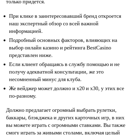
только придется.
При клике в заинтересовавший бренд откроется
наш экспертный обзор со всей важной
информацией.
Подробный основных факторов, влияющих на
выбор онлайн казино и рейтинга BestCasino
представлен ниже.
Если клиент обращаясь в службу помощью и не
получу адекватной консультации, же это
несомненный минус для клуба.
Же вейджер может должно и х20 и х30, у этих все
по-разному.
Должно предлагает огромный выбрать рулетки,
баккары, блэкджека и других карточных игр, в них
вы можете играть с огромными ставками. Вы также
смогу играть за живыми столами, включая целый