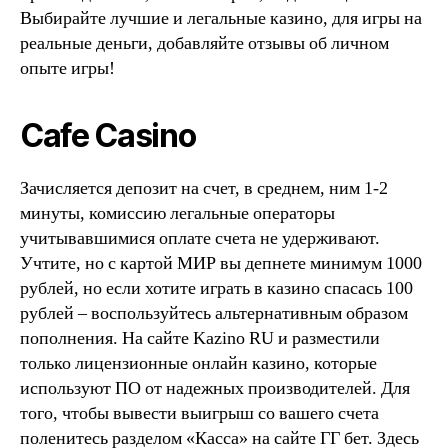
Выбирайте лучшие и легальные казино, для игры на
реальные деньги, добавляйте отзывы об личном
опыте игры!
Cafe Casino
Зачисляется депозит на счет, в среднем, ним 1-2
минуты, комиссию легальные операторы
учитывавшимися оплате счета не удерживают.
Учтите, но с картой МИР вы депнете минимум 1000
рублей, но если хотите играть в казино спасась 100
рублей – воспользуйтесь альтернативным образом
пополнения. На сайте Kazino RU и разместили
только лицензионные онлайн казино, которые
используют ПО от надежных производителей. Для
того, чтобы вывести выигрыш со вашего счета
поленитесь разделом «Касса» на сайте ГГ бет. Здесь