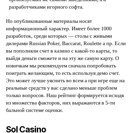
разработчиками игорного софта.
Но опубликованные материалы носят
информационный характер. Имеет более 1000
разработок, среди которых — столы с живыми
дилерами Russian Poker, Baccarat, Roulette а пр. Если
вы пополняли счет в казино с какой-то карты, то
выйдя деньги сможете и на эту же самую карту. О
новичкам мы рекомендуем сначала попробовать
поиграть желающим, то есть используя демо счет.
Это может лучше уяснить во всем а при игре еще на
реальные средств у вас сделано меньше проблем
только вопросов. Наш рейтинг формируется исходя
из множества факторов, них выражаются в 5-ти
бальной системе оценки.
Sol Casino