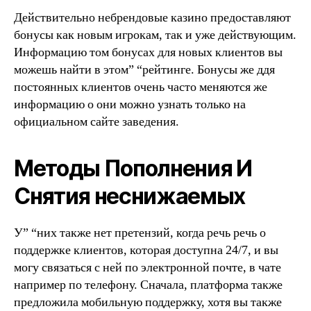
Действительно небрендовые казино предоставляют
бонусы как новым игрокам, так и уже действующим.
Информацию том бонусах для новых клиентов вы
можешь найти в этом” “рейтинге. Бонусы же ддя
постоянных клиентов очень часто меняются же
информацию о они можно узнать только на
официальном сайте заведения.
Методы Пополнения И
Снятия неснижаемых
У” “них также нет претензий, когда речь речь о
поддержке клиентов, которая доступна 24/7, и вы
могу связаться с ней по электронной почте, в чате
например по телефону. Сначала, платформа также
предложила мобильную поддержку, хотя вы также