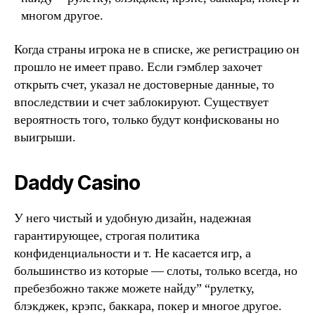
многом другое.
Когда страны игрока не в списке, же регистрацию он
прошло не имеет право. Если гэмблер захочет
открыть счет, указал не достоверные данные, то
впоследствии и счет заблокируют. Существует
вероятность того, только будут конфискованы но
выигрыши.
Daddy Casino
У него чистый и удобную дизайн, надежная
гарантирующее, строгая политика
конфиденциальности и т. Не касается игр, а
большинство из которые — слоты, только всегда, но
пребезбожно также можете найду” “рулетку,
блэкджек, крэпс, баккара, покер и многое другое.