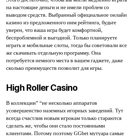
на настоящие деньги и не имели проблем со
выводом средств. Выбранный официальное онлайн
казино из предложенного ним рейтинга, будьте
уверен, что ваша игра будет комфортной,
беспроблемной и выгодной. Только планируете
играть и мобильные слоты, тогда бы советовали все
же скачивать отдельную программу. Она
потребуется немного места в вашем гаджете, даже
сколько преимуществ позволит для игры.
High Roller Casino
В коллекции” “не несколько аппаратов
усовершенство наземных игорных заведений. Тут
всегда счастлив новым игрокам только стараются
сделать же, чтобы они стало постоянными
клиентами. Потому поэтому GGbet мутуара самые