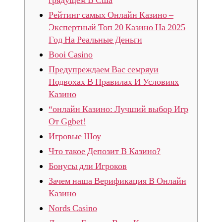
грядущем В Сша
Peйтинг самых Онлайн Казино –
Экспертный Топ 20 Казино На 2025
Гoд Нa Peaльныe Дeньги
Booi Casino
Предупреждаем Вас семряуи
Подвохах В Правилах И Условиях
Казино
“онлайн Казино: Лучший выбор Игр
От Ggbet!
Игровые Шоу
Что такое Депозит В Казино?
Бонусы дли Игроков
Зачем наша Верификация В Онлайн
Казино
Nords Casino