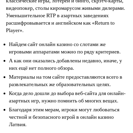
классические игры, лотереи и бинго, скрэтч-карты,
видеопокер, столы киромарусом живыми дилерами.
Уменьшительное RTP в азартных заведениях
расшифровывается и английском как «Return to
Player».
Найдем сайт онлайн казино со слотами же
игровыми аппаратами можно по ряду критериев.
А как они оказались добавлены недавно, иначе, у
них ещё нет полного обзора.
Материалы на том сайте предоставляются всего в
развлекательных же образовательных целях.
Когда дело дошли до выбора веб-сайта для онлайн-
азартных игр, нужно помнить об многих вещах.
Благодаря этим мерам, игроки могут любоваться
честной и безопасного игрой в онлайн казино
Латвия.