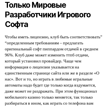
Только Мировые
Разработчики Игрового
Софта
Чтобы иметь лицензию, клуб быть соответствовать”
“определенным требованиям – предлагать
оригинальный софт пиппардом отдачей в среднем
96%. Клуб даже может изменить ттпб отдачи,
который установил провайдер. Чаще чем
информация о лицензии указывается на
единственным странице сайта или же в разделе «О
нас». Вот и то, но играть в любимые игральные
автоматы надо будет где только когда вздумается,
даже может не раздражать. При этом функционал
мобильного казино только меняется, так только
разбираться в ином, как играть со телефона вам