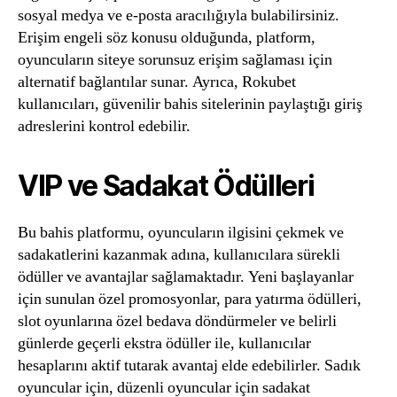
sosyal medya ve e-posta aracılığıyla bulabilirsiniz.
Erişim engeli söz konusu olduğunda, platform,
oyuncuların siteye sorunsuz erişim sağlaması için
alternatif bağlantılar sunar. Ayrıca, Rokubet
kullanıcıları, güvenilir bahis sitelerinin paylaştığı giriş
adreslerini kontrol edebilir.
VIP ve Sadakat Ödülleri
Bu bahis platformu, oyuncuların ilgisini çekmek ve
sadakatlerini kazanmak adına, kullanıcılara sürekli
ödüller ve avantajlar sağlamaktadır. Yeni başlayanlar
için sunulan özel promosyonlar, para yatırma ödülleri,
slot oyunlarına özel bedava döndürmeler ve belirli
günlerde geçerli ekstra ödüller ile, kullanıcılar
hesaplarını aktif tutarak avantaj elde edebilirler. Sadık
oyuncular için, düzenli oyuncular için sadakat