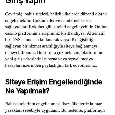
Giriş Yapın
Çevrimiçi bahis siteleri, belirli ülkelerde düzenli olarak
engellenebilir. Hükümetler veya internet servis
sağlayıcıları Rokubet gibi siteleri engelleyebilir. Online
casino platformuna erişiminiz kısıtlandıysa, Alternatif
bir DNS sunucusu kullanarak veya IP değişikliği
sağlayan bir hizmet aracılığıyla siteye bağlanmayı
deneyebilirsiniz. Bu sorunu çözmek için, platformun
yeni giriş adreslerini e-posta veya sosyal medya
hesapları üzerinden paylaştığını fark edebilirsiniz.
Siteye Erişim Engellendiğinde
Ne Yapılmalı?
Bahis sitelerinin engellenmesi, bazı ülkelerde kumar
yasakları sebebiyle uygulanır. Bu nedenle, platformun