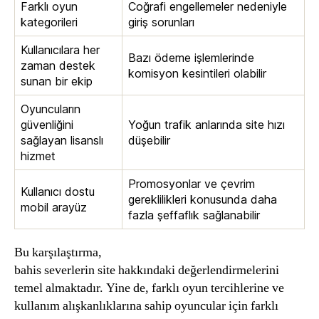
Farklı oyun
Coğrafi engellemeler nedeniyle
kategorileri
giriş sorunları
Kullanıcılara her
Bazı ödeme işlemlerinde
zaman destek
komisyon kesintileri olabilir
sunan bir ekip
Oyuncuların
güvenliğini
Yoğun trafik anlarında site hızı
sağlayan lisanslı
düşebilir
hizmet
Promosyonlar ve çevrim
Kullanıcı dostu
gereklilikleri konusunda daha
mobil arayüz
fazla şeffaflık sağlanabilir
Bu karşılaştırma,
bahis severlerin site hakkındaki değerlendirmelerini
temel almaktadır. Yine de, farklı oyun tercihlerine ve
kullanım alışkanlıklarına sahip oyuncular için farklı