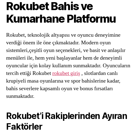
Rokubet Bahis ve
Kumarhane Platformu
Rokubet, teknolojik altyapısı ve oyuncu deneyimine
verdiği önem ile öne çıkmaktadır. Modern oyun
sistemleri,çeşitli oyun seçenekleri, ve basit ve anlaşılır
menüleri ile, hem yeni başlayanlar hem de deneyimli
oyuncular için kolay kullanım sunmaktadır. Oyuncuların
tercih ettiği Rokubet
rokubet giriş
, slotlardan canlı
krupiyeli masa oyunlarına ve spor bahislerine kadar,
bahis severlere kapsamlı oyun ve bonus fırsatları
sunmaktadır.
Rokubet’i Rakiplerinden Ayıran
Faktörler