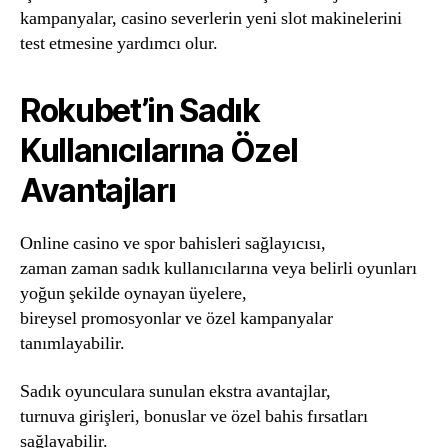
kampanyalar, casino severlerin yeni slot makinelerini
test etmesine yardımcı olur.
Rokubet’in Sadık
Kullanıcılarına Özel
Avantajları
Online casino ve spor bahisleri sağlayıcısı,
zaman zaman sadık kullanıcılarına veya belirli oyunları
yoğun şekilde oynayan üyelere,
bireysel promosyonlar ve özel kampanyalar
tanımlayabilir.
Sadık oyunculara sunulan ekstra avantajlar,
turnuva girişleri, bonuslar ve özel bahis fırsatları
sağlayabilir.