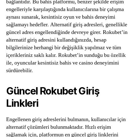
bağlantıdır. Bu bahis platformu, benzer şekilde erişim
engelleriyle karşılaştığında kullanıcılarına bir çalışma
aynası sunarak, kesintisiz oyun ve bahis deneyimi
sağlamayı hedefler. Alternatif giriş adresleri, genellikle
güncel adres engellendiğinde devreye girer. Rokubet’in
alternatif giriş adresini kullandığınızda, hesap
bilgilerinize herhangi bir değişiklik yapılmaz ve tüm
içerikleriniz saklı kalır. Rokubet’in sunduğu bu özellik
ile, oyuncular kesintisiz bahis ve casino deneyimini
sürdürebilir.
Güncel Rokubet Giriş
Linkleri
Engellenen giriş adreslerini bulmanın, kullanıcılar için
alternatif çözümleri bulunmaktadır. Hızlı erişim
sağlamak için, platformun en güncel giriş linklerini