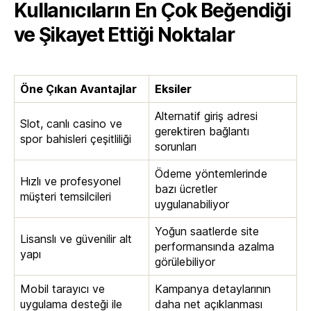
Kullanıcıların En Çok Beğendiği
ve Şikayet Ettiği Noktalar
Öne Çıkan Avantajlar
Eksiler
Alternatif giriş adresi
Slot, canlı casino ve
gerektiren bağlantı
spor bahisleri çeşitliliği
sorunları
Ödeme yöntemlerinde
Hızlı ve profesyonel
bazı ücretler
müşteri temsilcileri
uygulanabiliyor
Yoğun saatlerde site
Lisanslı ve güvenilir alt
performansında azalma
yapı
görülebiliyor
Mobil tarayıcı ve
Kampanya detaylarının
uygulama desteği ile
daha net açıklanması