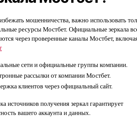
избежать мошенничества, важно использовать то
льные ресурсы Мостбет. Официальные зеркала вс
ются через проверенные каналы Мостбет, включа
т
альные сети и официальные группы компании.
тронные рассылки от компании Мостбет.
ержка клиентов через официальный сайт.
ка источников получения зеркал гарантирует
сность вашего аккаунта и данных.