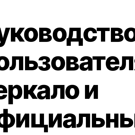
уководств
ользовател
еркало и
фициальн