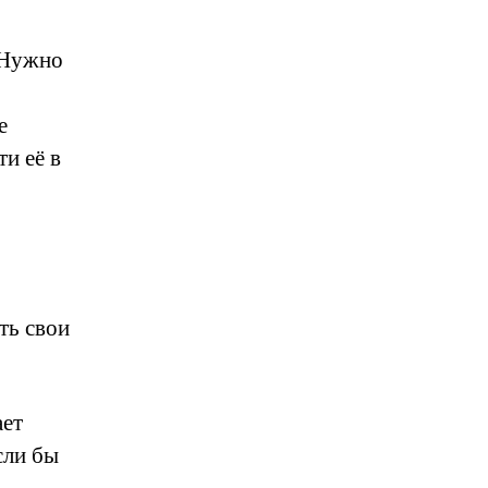
 Нужно
е
и её в
ть свои
ает
сли бы