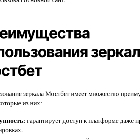
ользовал основной сайт.
еимущества
пользования зерка
стбет
зование зеркала Мостбет имеет множество преим
которые из них:
упность:
гарантирует доступ к платформе даже п
ировках.