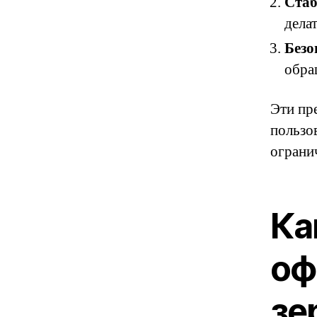
Стаб
делат
Безо
обра
Эти пр
пользов
ограни
Ка
оф
зе