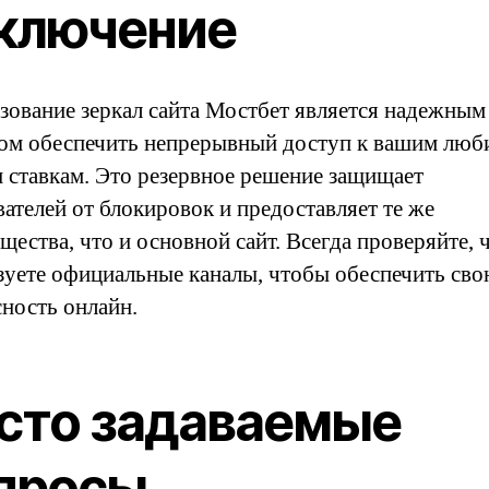
ключение
зование зеркал сайта Мостбет является надежным
ом обеспечить непрерывный доступ к вашим лю
и ставкам. Это резервное решение защищает
вателей от блокировок и предоставляет те же
ества, что и основной сайт. Всегда проверяйте, 
зуете официальные каналы, чтобы обеспечить св
сность онлайн.
сто задаваемые
просы