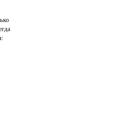
лько
егда
я: