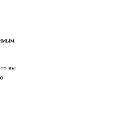
бимым
что вы
ою