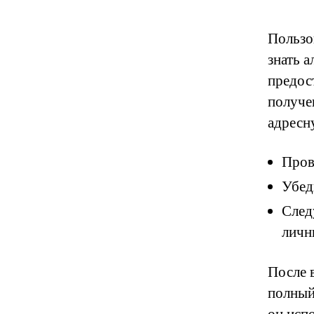
Пользо
знать а
предос
получе
адресну
Пров
Убед
След
личн
После в
полный 