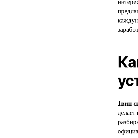
интере
предла
каждую
заработ
Ка
ус
1вин с
делает
разбир
официа