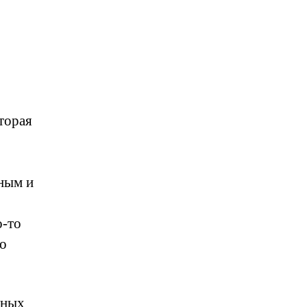
торая
ным и
о-то
то
тных