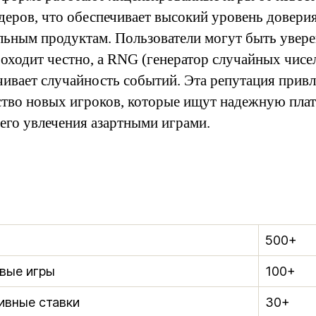
деров, что обеспечивает высокий уровень доверия
льным продуктам. Пользователи могут быть увере
роходит честно, а RNG (генератор случайных чисе
чивает случайность событий. Эта репутация привл
тво новых игроков, которые ищут надежную пла
оего увлечения азартными играми.
ы
500+
вые игры
100+
ивные ставки
30+