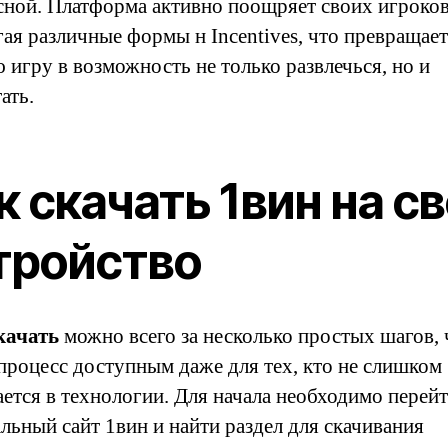
сной. Платформа активно поощряет своих игроков
гая различные формы н Incentives, что превращает
 игру в возможность не только развлечься, но и
ать.
к скачать 1вин на с
тройство
качать
можно всего за несколько простых шагов, 
 процесс доступным даже для тех, кто не слишком
ается в технологии. Для начала необходимо перейт
льный сайт 1вин и найти раздел для скачивания