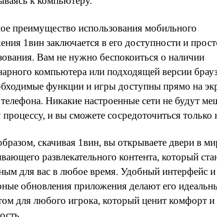
ываясь к компьютеру.
ое преимущество использования мобильного
ения 1вин заключается в его доступности и прост
зования. Вам не нужно беспокоиться о наличии
нарного компьютера или подходящей версии брауз
обходимые функции и игры доступны прямо на эк
 телефона. Никакие настроенные сети не будут ме
 процессу, и вы сможете сосредоточиться только н
образом, скачивая 1вин, вы открываете двери в ми
ывающего развлекательного контента, который ста
ным для вас в любое время. Удобный интерфейс и
рные обновления приложения делают его идеальн
том для любого игрока, который ценит комфорт и
ость.