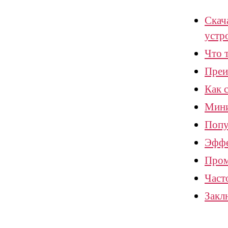
Скач
устр
Что 
Преи
Как 
Мини
Попу
Эффе
Пром
Част
Закл