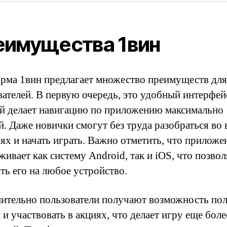
еимущества 1вин
рма 1вин предлагает множество преимуществ для
вателей. В первую очередь, это удобный интерфей
й делает навигацию по приложению максимально
й. Даже новички смогут без труда разобраться во 
ях и начать играть. Важно отметить, что приложе
ивает как систему Android, так и iOS, что позвол
ть его на любое устройство.
ительно пользователи получают возможность пол
и участвовать в акциях, что делает игру еще боле