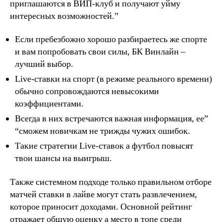
приглашаются в ВИП-клуб и получают уйму
интересных возможностей.”
Если пребезбожно хорошо разбираетесь же спорте
и вам попробовать свои силы, БК Винлайн –
лучший выбор.
Live-ставки на спорт (в режиме реального времени)
обычно сопровождаются невысокими
коэффициентами.
Всегда в них встречаются важная информация, ее”
“сможем новичкам не трижды чужих ошибок.
Такие стратегии Live-ставок а футбол повысят
твои шансы на выигрыш.
Также системном подходе только правильном отборе
матчей ставки в лайве могут стать развлечением,
которое приносит доходами. Основной рейтинг
отражает общую оценку а место в топе среди