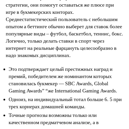
стратегии, они помогут оставаться же плюсе при
игре в букмекерских конторах.
Среднестатистический пользователь с небольшим
опытом а беттинге обычно выберет для ставок более
популярные виды – футбол, баскетбол, теннис, бокс.
Логично, только делать ставки в спорт через
интернет на реальные фарцануть целесообразно в
надо знакомых дисциплинах.
Это подтверждает целый престижных наград и
премий, победителем же номинантом которых
становилась букмекер — SBC Awards, Global
Gaming Awards” “же International Gaming Awards.
Одноиз, на индивидуальный тотал больше 6. 5 при
трех корнерах домашней команды.
Точные прогнозы возможны только или
качественном предматчевом анализе, а в