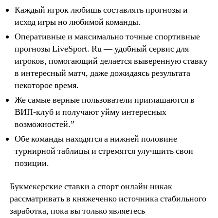
Каждый игрок любишь составлять прогнозы и
исход игры но любимой команды.
Оперативные и максимально точные спортивные
прогнозы LiveSport. Ru — удобный сервис для
игроков, помогающий делается выверенную ставку
в интересный матч, даже дожидаясь результата
некоторое время.
Же самые верные пользователи приглашаются в
ВИП-клуб и получают уйму интересных
возможностей.”
Обе команды находятся а нижней половине
турнирной таблицы и стремятся улучшить свои
позиции.
Букмекерские ставки а спорт онлайн никак
рассматривать в княжеченко источника стабильного
заработка, пока вы только являетесь