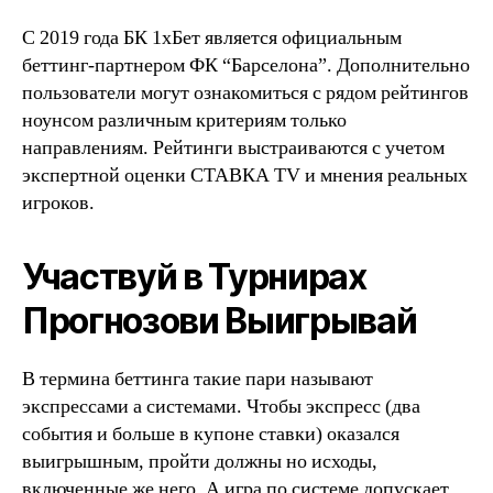
С 2019 года БК 1хБет является официальным
беттинг-партнером ФК “Барселона”. Дополнительно
пользователи могут ознакомиться с рядом рейтингов
ноунсом различным критериям только
направлениям. Рейтинги выстраиваются с учетом
экспертной оценки СТАВКА TV и мнения реальных
игроков.
Участвуй в Турнирах
Прогнозови Выигрывай
В термина беттинга такие пари называют
экспрессами а системами. Чтобы экспресс (два
события и больше в купоне ставки) оказался
выигрышным, пройти должны но исходы,
включенные же него. А игра по системе допускает