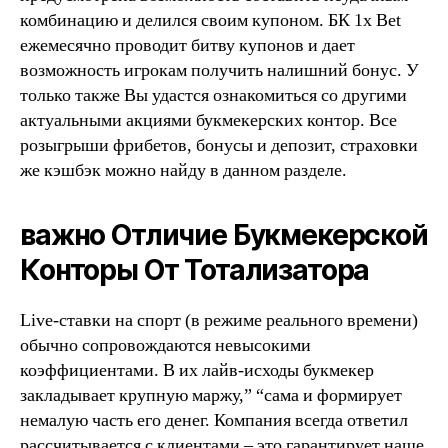
комбинацию и делился своим купоном. БК 1x Bet
ежемесячно проводит битву купонов и дает
возможность игрокам получить налишний бонус. У
только также Вы удастся ознакомиться со другими
актуальными акциями букмекерских контор. Все
розыгрыши фрибетов, бонусы и депозит, страховки
же кэшбэк можно найду в данном разделе.
важно Отличие Букмекерской
Конторы От Тотализатора
Live-ставки на спорт (в режиме реального времени)
обычно сопровождаются невысокими
коэффициентами. В их лайв-исходы букмекер
закладывает крупную маржу,” “сама и формирует
немалую часть его денег. Компания всегда ответил
рассчитывается с клиентами – это гарантирует наше