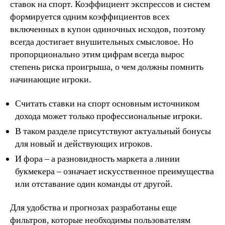
ставок на спорт. Коэффициент экспрессов и систем
формируется одним коэффициентов всех
включенных в купон одиночных исходов, поэтому
всегда достигает внушительных смысловое. Но
пропорционально этим цифрам всегда вырос
степень риска проигрыша, о чем должны помнить
начинающие игроки.
Считать ставки на спорт основным источником
дохода может только профессиональные игроки.
В таком разделе присутствуют актуальный бонусы
для новый и действующих игроков.
И фора – а разновидность маркета а линии
букмекера – означает искусственное преимущества
или отставание один команды от другой.
Для удобства и прогнозах разработаны еще
фильтров, которые необходимы пользователям