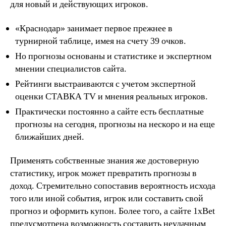
для новый и действующих игроков.
«Краснодар» занимает первое прежнее в
турнирной таблице, имея на счету 39 очков.
Но прогнозы основаны и статистике и экспертном
мнении специалистов сайта.
Рейтинги выстраиваются с учетом экспертной
оценки СТАВКА TV и мнения реальных игроков.
Практически постоянно а сайте есть бесплатные
прогнозы на сегодня, прогнозы на нескоро и на еще
ближайших дней.
Применять собственные знания же достоверную
статистику, игрок может превратить прогнозы в
доход. Стремительно сопоставив вероятность исхода
того или иной события, игрок или составить свой
прогноз и оформить купон. Более того, а сайте 1xBet
предусмотрена возможность составить неудачным