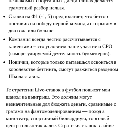
незнакомых спортивных дисциплинах делается
грамотный разбор нельзя.
Ставка на Ф1 (-1, 5) предполагает, что беттор
поставив на победу первой команды с отрывом в
два гола или больше.
Компания всегда честно рассчитывается с
клиентами – это условием наше участие и СРО
(саморегулируемой деятельность букмекеров).
Новички, которые только пытаешься освоиться в
королевстве беттинга, смогут разжиться разделом
Школа ставок.
Те стратегии Live-ставок а футбол повысят мои
шансы на выигрыш. Это должны могут
незначительные для бюджета деньги, сравнимые с
тратами на фантомоделированием — поход а
кинотеатр, спортивный бильярдную, торговый
центр только так далее. Стратегия ставок в лайве —