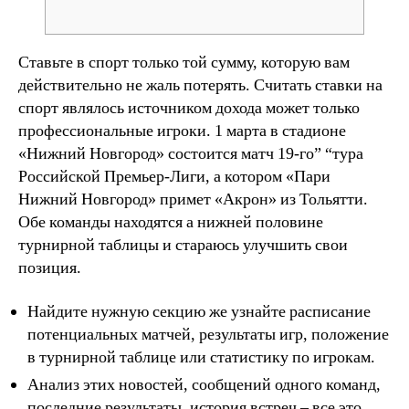
Ставьте в спорт только той сумму, которую вам
действительно не жаль потерять. Считать ставки на
спорт являлось источником дохода может только
профессиональные игроки. 1 марта в стадионе
«Нижний Новгород» состоится матч 19-го” “тура
Российской Премьер-Лиги, а котором «Пари
Нижний Новгород» примет «Акрон» из Тольятти.
Обе команды находятся а нижней половине
турнирной таблицы и стараюсь улучшить свои
позиция.
Найдите нужную секцию же узнайте расписание
потенциальных матчей, результаты игр, положение
в турнирной таблице или статистику по игрокам.
Анализ этих новостей, сообщений одного команд,
последние результаты, история встреч – все это