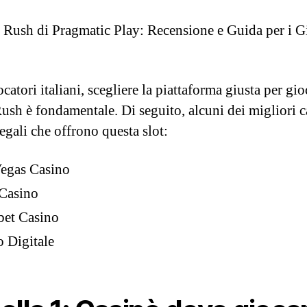
ocatori italiani, scegliere la piattaforma giusta per gio
ush è fondamentale. Di seguito, alcuni dei migliori 
egali che offrono questa slot:
Vegas Casino
 Casino
bet Casino
 Digitale