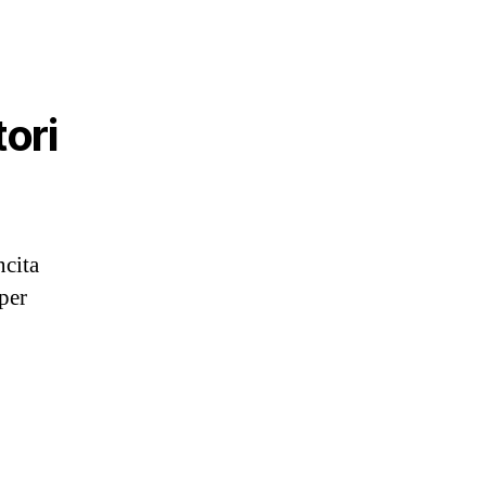
tori
ncita
 per