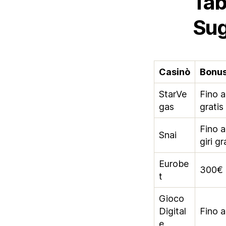
Tab
Sug
Casinò
Bonus
StarVe
Fino a
gas
gratis
Fino 
Snai
giri gr
Eurobe
300€ +
t
Gioco
Digital
Fino 
e