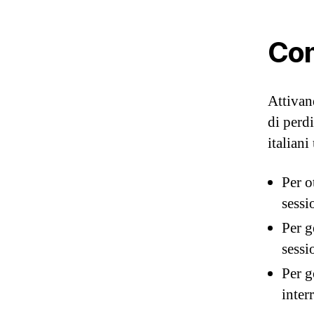
Com
Attivan
di perdi
italiani
Per o
sessi
Per g
sessi
Per g
inter