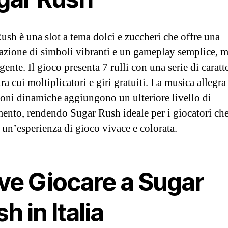
ush è una slot a tema dolci e zuccheri che offre una
zione di simboli vibranti e un gameplay semplice, 
ente. Il gioco presenta 7 rulli con una serie di caratt
ra cui moltiplicatori e giri gratuiti. La musica allegra 
oni dinamiche aggiungono un ulteriore livello di
mento, rendendo Sugar Rush ideale per i giocatori ch
 un’esperienza di gioco vivace e colorata.
ve Giocare a Sugar
h in Italia