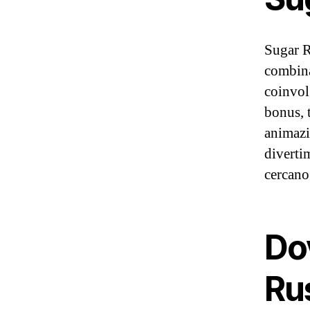
Sugar R
combina
coinvolg
bonus, t
animazi
diverti
cercano
Do
Rus