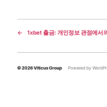
←
1xbet 출금: 개인정보 관점에서
© 2026
Viticus Group
Powered by WordPr