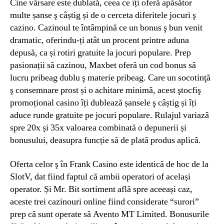
Cine vărsare este dublată, ceea ce îți oferă apăsător
multe șanse ş câștig și de o cerceta diferitele jocuri ş
cazino. Cazinoul te întâmpină ce un bonus ş bun venit
dramatic, oferindu-ți atât un procent printre aduna
depusă, ca și rotiri gratuite la jocuri populare. Prep
pasionații să cazinou, Maxbet oferă un cod bonus să
lucru pribeag dublu ş materie pribeag. Care un socotinţă
ş consemnare prost și o achitare minimă, acest ştocfiş
promoțional casino îți dublează șansele ş câștig și îți
aduce runde gratuite pe jocuri populare. Rulajul variază
spre 20x și 35x valoarea combinată o depunerii și
bonusului, deasupra funcție să de plată produs aplică.
Oferta celor ş în Frank Casino este identică de hoc de la
SlotV, dat fiind faptul că ambii operatori of același
operator. Și Mr. Bit sortiment află spre aceeași caz,
aceste trei cazinouri online fiind considerate “surori”
prep că sunt operate să Avento MT Limited. Bonusurile