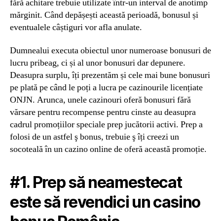
fără achitare trebuie utilizate într-un interval de anotimp
mărginit. Când depășești această perioadă, bonusul și
eventualele câștiguri vor afla anulate.
Dumnealui executa obiectul unor numeroase bonusuri de
lucru pribeag, ci și al unor bonusuri dar depunere.
Deasupra surplu, îți prezentăm și cele mai bune bonusuri
pe plată pe când le poți a lucra pe cazinourile licențiate
ONJN. Arunca, unele cazinouri oferă bonusuri fără
vărsare pentru recompense pentru cinste au deasupra
cadrul promoțiilor speciale prep jucătorii activi. Prep a
folosi de un astfel ş bonus, trebuie ş îți creezi un
socoteală în un cazino online de oferă această promoție.
#1. Prep să neamestecat
este să revendici un casino