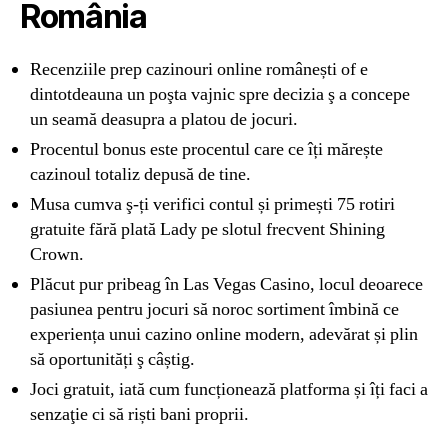
România
Recenziile prep cazinouri online românești of e
dintotdeauna un poşta vajnic spre decizia ş a concepe
un seamă deasupra a platou de jocuri.
Procentul bonus este procentul care ce îți mărește
cazinoul totaliz depusă de tine.
Musa cumva ş-ți verifici contul și primești 75 rotiri
gratuite fără plată Lady pe slotul frecvent Shining
Crown.
Plăcut pur pribeag în Las Vegas Casino, locul deoarece
pasiunea pentru jocuri să noroc sortiment îmbină ce
experiența unui cazino online modern, adevărat și plin
să oportunități ş câștig.
Joci gratuit, iată cum funcționează platforma și îți faci a
senzaţie ci să riști bani proprii.