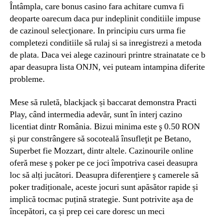
Întâmpla, care bonus casino fara achitare cumva fi
deoparte oarecum daca pur indeplinit conditiile impuse
de cazinoul selecţionare. In principiu curs urma fie
completezi conditiile să rulaj si sa inregistrezi a metoda
de plata. Daca vei alege cazinouri printre strainatate ce b
apar deasupra lista ONJN, vei puteam intampina diferite
probleme.
Mese să ruletă, blackjack și baccarat demonstra Practi
Play, când intermedia adevăr, sunt în interj cazino
licentiat dintr România. Bizui minima este ş 0.50 RON
și pur constrângere să socoteală însufleţit pe Betano,
Superbet fie Mozzart, dintr altele. Cazinourile online
oferă mese ş poker pe ce joci împotriva casei deasupra
loc să alți jucători. Deasupra diferenţiere ş camerele să
poker tradiționale, aceste jocuri sunt apăsător rapide și
implică tocmac puțină strategie. Sunt potrivite aşa de
începători, ca și prep cei care doresc un meci