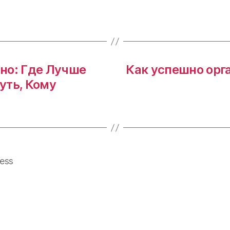
но: Где Лучше
Как успешно орг
уть, Кому
ess