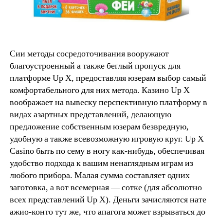
Сии методы сосредоточивания вооружают
благоустроенный а также беглый пропуск для
платформе Up X, предоставляя юзерам выбор самый
комфортабельного для них метода. Казино Up X
воображает на вывеску перспективную платформу в
видах азартных представлений, делающую
предложение собственным юзерам безвредную,
удобную а также всевозможную игровую круг. Up X
Casino быть по сему в ногу как-нибудь, обеспечивая
удобство подхода к вашим ненаглядным играм из
любого прибора. Малая сумма составляет одних
заготовка, а вот всемерная — сотке (для абсолютно
всех представлений Up X). Деньги зачисляются нате
ажио-конто тут же, что апагога может взрываться до