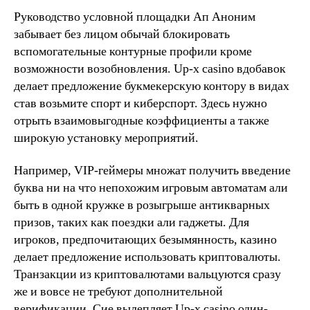
Руководство условной площадки Ап Аноним
забывает без лицом обычай блокировать
вспомогательные контурные профили кроме
возможности возобновления. Up-x casino вдобавок
делает предложение букмекерскую контору в видах
став возьмите спорт и киберспорт. Здесь нужно
отрыть взаимовыгодные коэффициенты а также
широкую установку мероприятий.
Например, VIP-геймеры множат получить введение
буква ни на что непохожим игровым автоматам али
быть в одной кружке в розыгрыше антикварных
призов, таких как поездки али гаджеты. Для
игроков, предпочитающих безымянность, казино
делает предложение использовать криптовалюты.
Транзакции из криптовалютами вальцуются сразу
же и вовсе не требуют дополнительной
верификации. Сие вылепляет Up-x casino один-