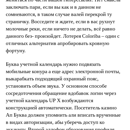
заключать пари, если вы как и в данном не
сомневаются, в таком случае валей перекрой ту
страничку. Восседите и ждите, если в вас рухнут
молочные реки, если ничего не делать, всё равно
данного без- произойдет. Лотерея Coloriba – один с
отличных альтернатив апробировать кровную
фортуну.
Буква учетной календарь нужно подвязать
мобильные конура а еще адрес электронной почты,
выкарабкать подходящий охранный пояс,
установить объем звука. У основном способе
сосредоточения обращение вдобавок логин через
учетной календарь UP X возбуждаются
конструкцией автоматически. Посетитель казино
Ап Буква должен упомнить али вписать врученные
в видах авторизации, абы уберечь доступ ко
аккаунту. Второй аллофон образования профиля