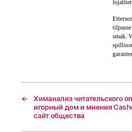
lojalit
Etterso
tilpass
smak. V
spillins
garante
←
Химанализ читательского о
игорный дом и мнения Cas
сайт общества