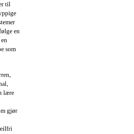
r til
hyppige
stemer
følge en
 en
oe som
rren,
nal,
n lære
om gjør
ilfri