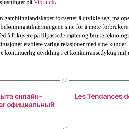
etsløsninger på
Vip luck
.
m gamblinglandskapet fortsetter å utvikle seg, må ope
e belønningstilnærmingene sine for å møte forbrukern
ed å fokusere på tilpassede møter og bruke teknologi
titusjoner etablere varige relasjoner med sine kunder,
re kontinuerlig utvikling i et konkurransedyktig milj
пыта онлайн-
Les Tendances d
her официальный