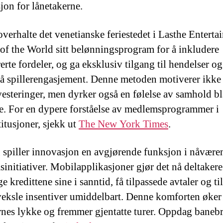
sjon for lånetakerne.
overhalte det venetianske feriestedet i Lasthe Entert
 of the World sitt belønningsprogram for å inkludere
erte fordeler, og ga eksklusiv tilgang til hendelser og
på spillerengasjement. Denne metoden motiverer ikke 
vesteringer, men dyrker også en følelse av samhold bl
ne. For en dypere forståelse av medlemsprogrammer i
titusjoner, sjekk ut
The New York Times
.
gg spiller innovasjon en avgjørende funksjon i nåvære
initiativer. Mobilapplikasjoner gjør det nå deltakere
lge kredittene sine i sanntid, få tilpassede avtaler og ti
eksle insentiver umiddelbart. Denne komforten øker
rnes lykke og fremmer gjentatte turer. Oppdag baneb