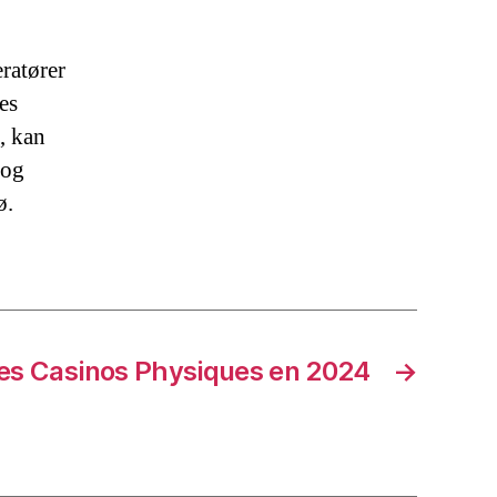
ratører
es
, kan
 og
ø.
es Casinos Physiques en 2024
→