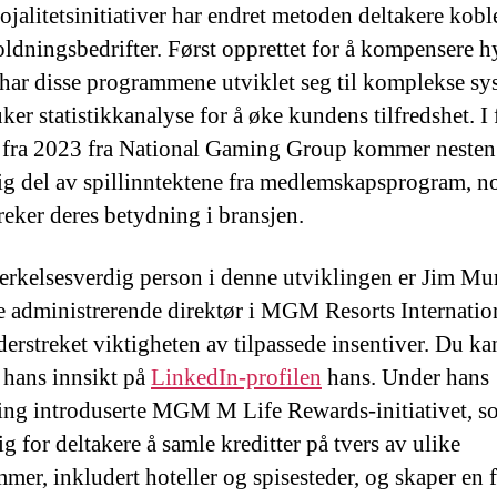
jalitetsinitiativer har endret metoden deltakere koble
ldningsbedrifter. Først opprettet for å kompensere 
, har disse programmene utviklet seg til komplekse sy
ker statistikkanalyse for å øke kundens tilfredshet. I 
 fra 2023 fra National Gaming Group kommer nesten
ig del av spillinntektene fra medlemskapsprogram, n
reker deres betydning i bransjen.
rkelsesverdig person i denne utviklingen er Jim Mu
re administrerende direktør i MGM Resorts Internatio
erstreket viktigheten av tilpassede insentiver. Du ka
hans innsikt på
LinkedIn-profilen
hans. Under hans
ing introduserte MGM M Life Rewards-initiativet, s
g for deltakere å samle kreditter på tvers av ulike
mer, inkludert hoteller og spisesteder, og skaper en fe