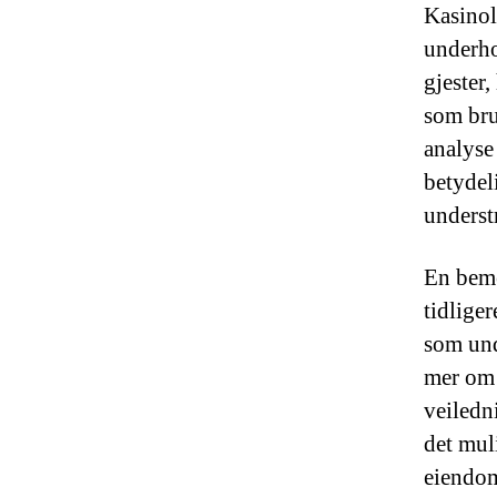
Kasinolo
underho
gjester
som bru
analyse
betydel
underst
En beme
tidlige
som und
mer om 
veiledn
det muli
eiendom