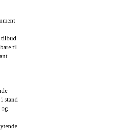
ainment
 tilbud
bare til
ant
nde
 i stand
l og
rytende