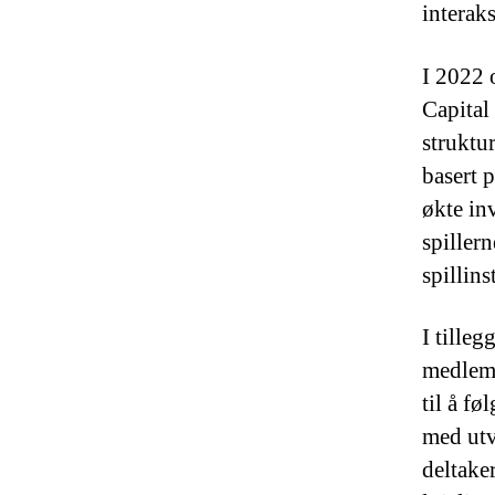
interak
I 2022 
Capital
struktur
basert 
økte in
spiller
spillins
I tille
medlems
til å fø
med utv
deltake