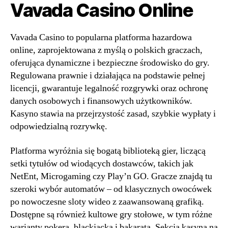
Vavada Casino Online
Vavada Casino to popularna platforma hazardowa
online, zaprojektowana z myślą o polskich graczach,
oferująca dynamiczne i bezpieczne środowisko do gry.
Regulowana prawnie i działająca na podstawie pełnej
licencji, gwarantuje legalność rozgrywki oraz ochronę
danych osobowych i finansowych użytkowników.
Kasyno stawia na przejrzystość zasad, szybkie wypłaty i
odpowiedzialną rozrywkę.
Platforma wyróżnia się bogatą biblioteką gier, liczącą
setki tytułów od wiodących dostawców, takich jak
NetEnt, Microgaming czy Play’n GO. Gracze znajdą tu
szeroki wybór automatów – od klasycznych owocówek
po nowoczesne sloty wideo z zaawansowaną grafiką.
Dostępne są również kultowe gry stołowe, w tym różne
warianty pokera, blackjacka i bakarata. Sekcja kasyna na