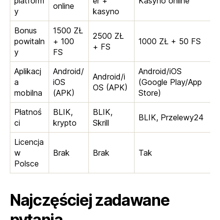
platform
er +
Kasyno online
online
y
kasyno
Bonus
1500 ZŁ
2500 ZŁ
powitaln
+ 100
1000 ZŁ + 50 FS
+ FS
y
FS
Aplikacj
Android/
Android/iOS
Android/i
a
iOS
(Google Play/App
OS (APK)
mobilna
(APK)
Store)
Płatnoś
BLIK,
BLIK,
BLIK, Przelewy24
ci
krypto
Skrill
Licencja
w
Brak
Brak
Tak
Polsce
Najczęściej zadawane
pytania