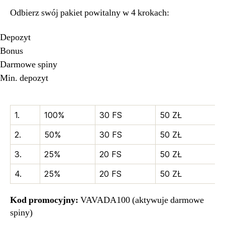
Odbierz swój pakiet powitalny w 4 krokach:
Depozyt
Bonus
Darmowe spiny
Min. depozyt
1.
100%
30 FS
50 ZŁ
2.
50%
30 FS
50 ZŁ
3.
25%
20 FS
50 ZŁ
4.
25%
20 FS
50 ZŁ
Kod promocyjny:
VAVADA100 (aktywuje darmowe
spiny)