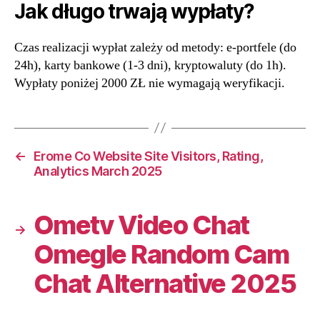
Jak długo trwają wypłaty?
Czas realizacji wypłat zależy od metody: e-portfele (do
24h), karty bankowe (1-3 dni), kryptowaluty (do 1h).
Wypłaty poniżej 2000 ZŁ nie wymagają weryfikacji.
←
Erome Co Website Site Visitors, Rating,
Analytics March 2025
Ometv Video Chat
→
Omegle Random Cam
Chat Alternative 2025