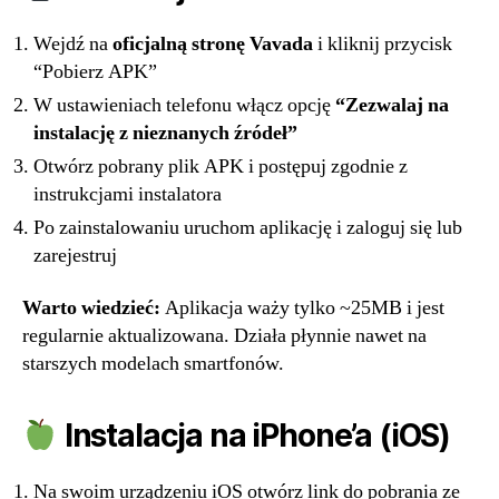
Wejdź na
oficjalną stronę Vavada
i kliknij przycisk
“Pobierz APK”
W ustawieniach telefonu włącz opcję
“Zezwalaj na
instalację z nieznanych źródeł”
Otwórz pobrany plik APK i postępuj zgodnie z
instrukcjami instalatora
Po zainstalowaniu uruchom aplikację i zaloguj się lub
zarejestruj
Warto wiedzieć:
Aplikacja waży tylko ~25MB i jest
regularnie aktualizowana. Działa płynnie nawet na
starszych modelach smartfonów.
Instalacja na iPhone’a (iOS)
Na swoim urządzeniu iOS otwórz link do pobrania ze