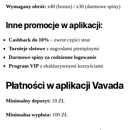
Wymagany obrót:
x40 (bonus) / x30 (darmowe spiny)
Inne promocje w aplikacji:
Cashback do 10%
– zwrot części strat
Turnieje slotowe
z nagrodami pieniężnymi
Darmowe spiny za codzienne logowanie
Program VIP
z ekskluzywnymi korzyściami
Płatności w aplikacji Vavada
Minimalny depozyt:
10 ZŁ
Minimalna wypłata:
100 ZŁ