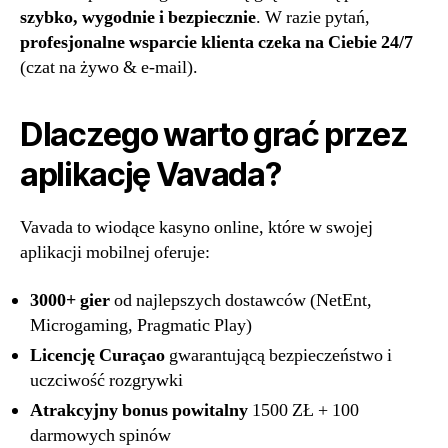
szybko, wygodnie i bezpiecznie
. W razie pytań,
profesjonalne wsparcie klienta czeka na Ciebie 24/7
(czat na żywo & e-mail).
Dlaczego warto grać przez
aplikację Vavada?
Vavada to wiodące kasyno online, które w swojej
aplikacji mobilnej oferuje:
3000+ gier
od najlepszych dostawców (NetEnt,
Microgaming, Pragmatic Play)
Licencję Curaçao
gwarantującą bezpieczeństwo i
uczciwość rozgrywki
Atrakcyjny bonus powitalny
1500 ZŁ + 100
darmowych spinów