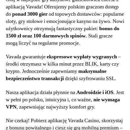
aplikacją Vavada! Oferujemy polskim graczom dostęp
do
ponad 3000 gier
od topowych dostawców: popularne
sloty, gry stołowe i emocjonujące kasyno na żywo. Nowi
użytkownicy otrzymują fantastyczny pakiet:
bonus do
1500 zł oraz 100 darmowych spinów
. Stali gracze
mogą liczyć na regularne promocje.
Vavada gwarantuje
ekspresowe wypłaty wygranych
–
środki otrzymasz w kilka minut przez BLIK, karty czy
krypto. Jednocześnie zapewniamy
maksymalne
bezpieczeństwo transakcji
dzięki szyfrowaniu SSL.
Nasza aplikacja działa płynnie na
Androidzie i iOS
. Jest
w pełni po polsku, intuicyjna i, co ważne,
nie wymaga
VPN
, zapewniając najwyższy komfort gry.
Nie czekaj! Pobierz aplikację Vavada Casino, skorzystaj
z bonusu powitalnego i ciesz się grą mobilną premium –