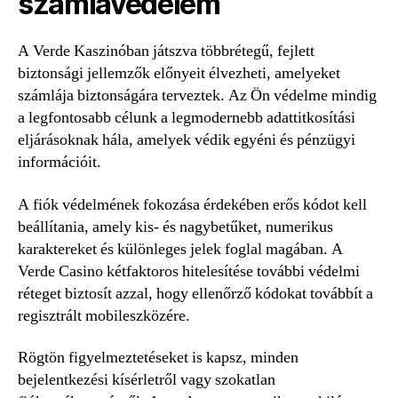
számlavédelem
A Verde Kaszinóban játszva többrétegű, fejlett
biztonsági jellemzők előnyeit élvezheti, amelyeket
számlája biztonságára terveztek. Az Ön védelme mindig
a legfontosabb célunk a legmodernebb adattitkosítási
eljárásoknak hála, amelyek védik egyéni és pénzügyi
információit.
A fiók védelmének fokozása érdekében erős kódot kell
beállítania, amely kis- és nagybetűket, numerikus
karaktereket és különleges jelek foglal magában. A
Verde Casino kétfaktoros hitelesítése további védelmi
réteget biztosít azzal, hogy ellenőrző kódokat továbbít a
regisztrált mobileszközére.
Rögtön figyelmeztetéseket is kapsz, minden
bejelentkezési kísérletről vagy szokatlan