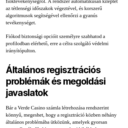
fióktevékenységről. A rendszer automatikusan kiléptet
az tétlenségi időszakok végeztével, és korszerű
algoritmusok segítségével ellenőrzi a gyanús
tevékenységet.
Fiókod biztonsági opcióit személyre szabhatod a
profilodban elérhető, erre a célra szolgáló védelmi
irányítópulton.
Általános regisztrációs
problémák és megoldási
javaslatok
Bár a Verde Casino számla létrehozása rendszerint
könnyű, megeshet, hogy a regisztráció közben néhány
általános problémába ütközünk, amelyek gyorsan