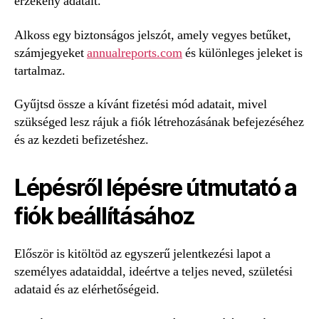
érzékeny adatait.
Alkoss egy biztonságos jelszót, amely vegyes betűket,
számjegyeket
annualreports.com
és különleges jeleket is
tartalmaz.
Gyűjtsd össze a kívánt fizetési mód adatait, mivel
szükséged lesz rájuk a fiók létrehozásának befejezéséhez
és az kezdeti befizetéshez.
Lépésről lépésre útmutató a
fiók beállításához
Először is kitöltöd az egyszerű jelentkezési lapot a
személyes adataiddal, ideértve a teljes neved, születési
adataid és az elérhetőségeid.