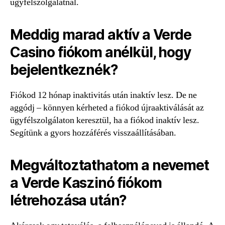
ügyfélszolgálatnál.
Meddig marad aktív a Verde
Casino fiókom anélkül, hogy
bejelentkeznék?
Fiókod 12 hónap inaktivitás után inaktív lesz. De ne
aggódj – könnyen kérheted a fiókod újraaktiválását az
ügyfélszolgálaton keresztül, ha a fiókod inaktív lesz.
Segítünk a gyors hozzáférés visszaállításában.
Megváltoztathatom a nevemet
a Verde Kaszinó fiókom
létrehozása után?