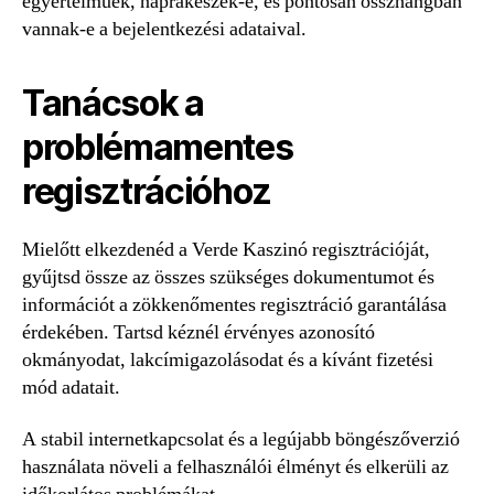
egyértelműek, naprakészek-e, és pontosan összhangban
vannak-e a bejelentkezési adataival.
Tanácsok a
problémamentes
regisztrációhoz
Mielőtt elkezdenéd a Verde Kaszinó regisztrációját,
gyűjtsd össze az összes szükséges dokumentumot és
információt a zökkenőmentes regisztráció garantálása
érdekében. Tartsd kéznél érvényes azonosító
okmányodat, lakcímigazolásodat és a kívánt fizetési
mód adatait.
A stabil internetkapcsolat és a legújabb böngészőverzió
használata növeli a felhasználói élményt és elkerüli az