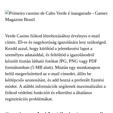
Verde Casino fiókod létrehozásához érvényes e-mail
címre, ID-re és nagykorúság igazolására lesz szükséged.
Kezdd azzal, hogy kitöltöd a jelentkezési lapot a
személyes adataiddal, és feltöltöd a igazolásodról
készült tisztán látható fotókat JPG, PNG vagy PDF
formátumban (5 MB alatt). Miután egy munkanapon
belül megerősítetted az e-mail címedet, állíts be
kétlépcsős azonosítást, és add hozzá a preferált fizetési
módot. A alábbi információk segítenek maximalizálni a
fiókod védelmi funkcióit és elkerülni a általános
regisztrációs problémákat.