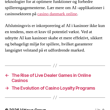
teknologier for at optimere funktioner og forbedre
spillerengagementerne. Lær mere om AI -applikationer i
casinosektoren på
casino danmark online
.
Afslutningsvis er inkorporering af AI i kasinoer ikke kun
en tendens, men et krav til potentiel vækst. Ved at
udnytte AI kan kasinoer skabe et mere effektivt, sikkert
og behageligt miljø for spillere, hvilket garanterer
langsigtet velstand på et udfordrende marked.
←
The Rise of Live Dealer Games in Online
Casinos
→
The Evolution of Casino Loyalty Programs
© 2026
Viticus Group
Up
↑