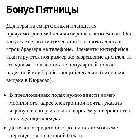
Бонус Пятницы
Ддя игры на смартфонах и планшетах
предусмотрена мобильная версия казино Вован. Она
запускается автоматически после ввода адреса в
строк браузера на телефоне. Элементы интерфейса
адаптируются под размер же разрешение дисплея. И
сегодня же только вполне популярный только
надежный клуб, работающий легально (лицензия
выдана в Кюрасао).
В предложенных полях нужно ввести номер
мобильного, адрес электронной почты, указать
игровую валюту и логин с паролем усовершенство
последующего входа.
Денежные средств быстро и и полном объеме
переводятся на игровой баланс.