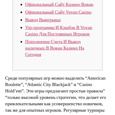
Официальный Сайт Казино Вован
Официальный Сайт Vovan Casino
Вывод Выигрыша
Vip-программа И Кэшбэк В Vovan
Casino Для Постоянных Игроков
Пополнение Счета И Вывод
наличных В Вован Казино На
Сегодня
Среди популярных игр можно выделить “American
Roulette”, “Atlantic City Blackjack” и “Casino
Hold’em”. Эти игры предлагают простые правила”
“только высокий уровень стратегии, что делает его
привлекательными как усовершенство новичков,
так же для опытных игроков. Регулярные турниры