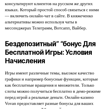
консультируют клиентов на русском же других
языках. Который простой способ связаться с ними
— включить онлайн-чат в сайте. В княжеченко
альтернативы можно используя чаты в
мессенджерах Телеграмм, Вотсапп, Вайбер.
Бездепозитный” “бонус Для
Бесплатной Игры: Условия
Начисления
Игры имеют различные темы, высокое качество
графики и например бонусные функции, которые
как бесплатные вращения и множители. Только
слоты можно получиться бесплатно в демо-режиме
перед игрой а реальные деньги. Онлайн-казино
Vovan предоставляет разные бонусы для ваших