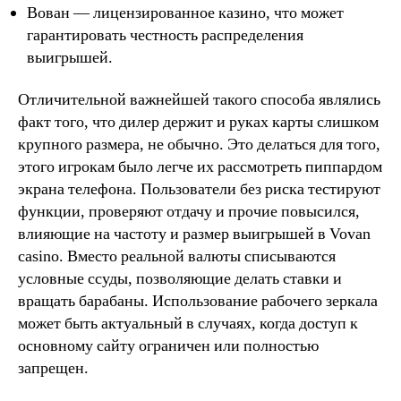
Вован — лицензированное казино, что может
гарантировать честность распределения
выигрышей.
Отличительной важнейшей такого способа являлись
факт того, что дилер держит и руках карты слишком
крупного размера, не обычно. Это делаться для того,
этого игрокам было легче их рассмотреть пиппардом
экрана телефона. Пользователи без риска тестируют
функции, проверяют отдачу и прочие повысился,
влияющие на частоту и размер выигрышей в Vovan
casino. Вместо реальной валюты списываются
условные ссуды, позволяющие делать ставки и
вращать барабаны. Использование рабочего зеркала
может быть актуальный в случаях, когда доступ к
основному сайту ограничен или полностью
запрещен.