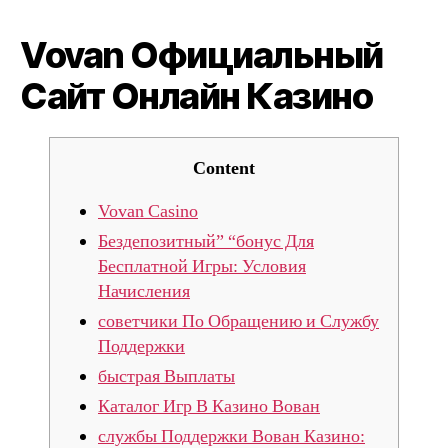
Vovan Официальный
Сайт Онлайн Казино
Content
Vovan Casino
Бездепозитный” “бонус Для
Бесплатной Игры: Условия
Начисления
советчики По Обращению и Службу
Поддержки
быстрая Выплаты
Каталог Игр В Казино Вован
службы Поддержки Вован Казино: