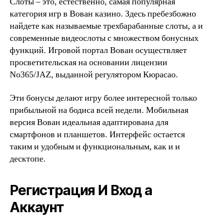
Слоты – это, естественно, самая популярная
категория игр в Вован казино. Здесь пребезбожно
найдете как называемые трехбарабанные слоты, а и
современные видеослоты с множеством бонусных
функций. Игровой портал Вован осуществляет
просветительская на основании лицензии
No365/JAZ, выданной регулятором Кюрасао.
Эти бонусы делают игру более интересной только
прибыльной на бодиса всей недели. Мобильная
версия Вован идеальная адаптирована для
смартфонов и планшетов. Интерфейс остается
таким и удобным и функциональным, как и и
десктопе.
Регистрация И Вход а
Аккаунт