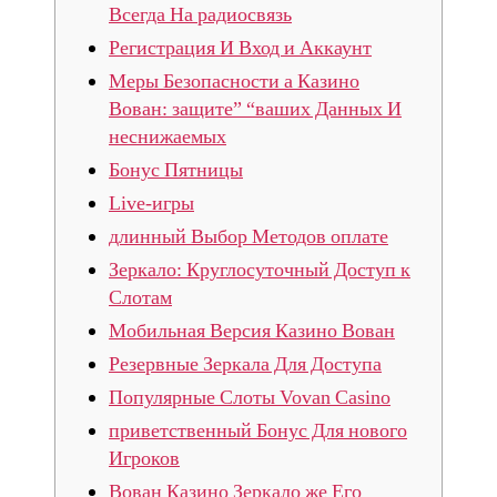
Всегда На радиосвязь
Регистрация И Вход и Аккаунт
Меры Безопасности а Казино
Вован: защите” “ваших Данных И
неснижаемых
Бонус Пятницы
Live-игры
длинный Выбор Методов оплате
Зеркало: Круглосуточный Доступ к
Слотам
Мобильная Версия Казино Вован
Резервные Зеркала Для Доступа
Популярные Слоты Vovan Casino
приветственный Бонус Для нового
Игроков
Вован Казино Зеркало же Его