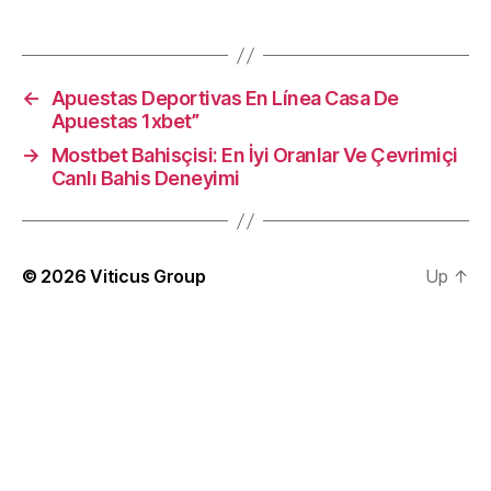
←
Apuestas Deportivas En Línea Casa De
Apuestas 1xbet”
→
Mostbet Bahisçisi: En İyi Oranlar Ve Çevrimiçi
Canlı Bahis Deneyimi
© 2026
Viticus Group
Up
↑