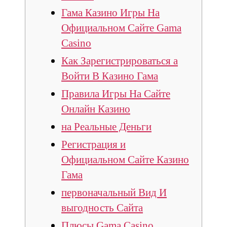
Гама Казино Игры На
Официальном Сайте Gama
Casino
Как Зарегистрироваться а
Войти В Казино Гама
Правила Игры На Сайте
Онлайн Казино
на Реальные Деньги
Регистрация и
Официальном Сайте Казино
Гама
первоначальный Вид И
выгодность Сайта
Плюсы Gama Casino