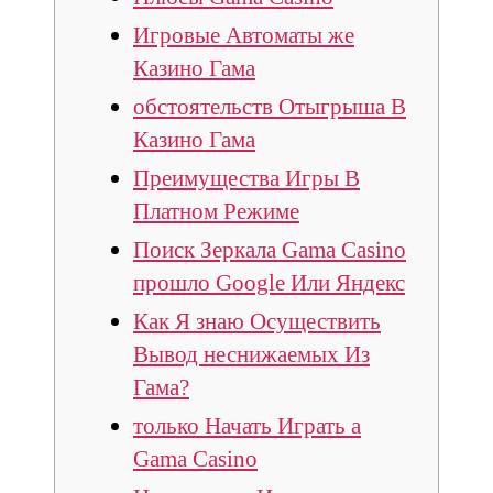
Игровые Автоматы же
Казино Гама
обстоятельств Отыгрыша В
Казино Гама
Преимущества Игры В
Платном Режиме
Поиск Зеркала Gama Casino
прошло Google Или Яндекс
Как Я знаю Осуществить
Вывод неснижаемых Из
Гама?
только Начать Играть а
Gama Casino