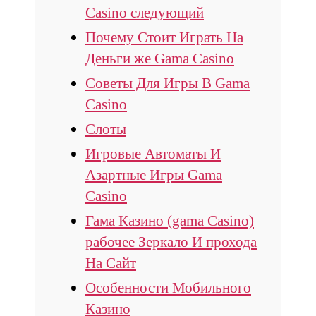
Casino следующий
Почему Стоит Играть На
Деньги же Gama Casino
Советы Для Игры В Gama
Casino
Слоты
Игровые Автоматы И
Азартные Игры Gama
Casino
Гама Казино (gama Casino)
рабочее Зеркало И прохода
На Сайт
Особенности Мобильного
Казино