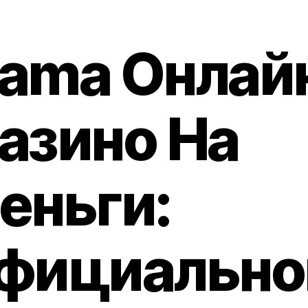
ama Онлай
азино На
еньги:
фициально