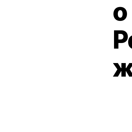
о
Р
ж