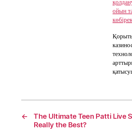
қолдан
ойын т
көбірек
Қорыты
казинос
технол
арттыр
қатысу
←
The Ultimate Teen Patti Live 
Really the Best?