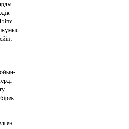
арды
здік
oitte
н жұмыс
ейін,
-ойын-
терді
ту
бірек
елген