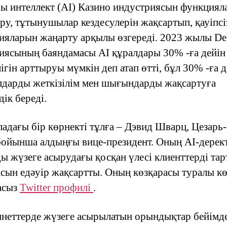
ы интеллект (AI) Казино индустриясын функциял
іру, тұтынушылар кездесулерін жақсартып, қауіпсі
гияларын жаңарту арқылы өзгереді. 2023 жылы Del
иясының баяндамасы AI құралдары 30% -ға дейі
ігін арттыруы мүмкін деп атап өтті, бұл 30% -ға д
лдарды жеткізілім мен шығындарды жақсартуға
ік береді.
ладағы бір көрнекті тұлға – Дэвид Шварц, Цезарь
бойынша алдыңғы вице-президент. Оның AI-дерек
ды жүзеге асырудағы қосқан үлесі клиенттерді тар
асын едәуір жақсартты. Оның көзқарасы туралы кө
ласыз
Twitter профилі
.
инеттерде жүзеге асырылатын орындықтар бейімд