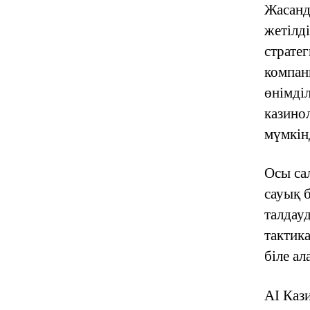
Жасанд
жетілд
страте
компан
өнімділ
казино
мүмкінд
Осы са
сауық 
талдау
тактик
біле а
AI Каз