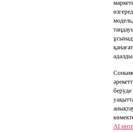
маркети
өзгере
модель
таңдау
ұсынад
қанаға
адалды
Соныме
әрекетт
беруде
уақытт
анықта
көмект
AI инт