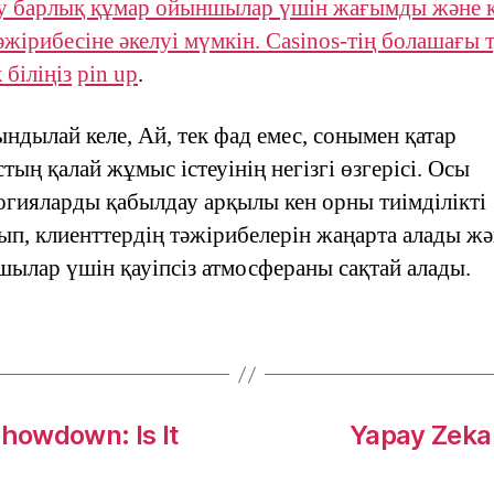
у барлық құмар ойыншылар үшін жағымды және қ
әжірибесіне әкелуі мүмкін. Casinos-тің болашағы 
 біліңіз
pin up
.
ндылай келе, Ай, тек фад емес, сонымен қатар
тың қалай жұмыс істеуінің негізгі өзгерісі. Осы
огияларды қабылдау арқылы кен орны тиімділікті
ып, клиенттердің тәжірибелерін жаңарта алады жә
шылар үшін қауіпсіз атмосфераны сақтай алады.
Showdown: Is It
Yapay Zeka 