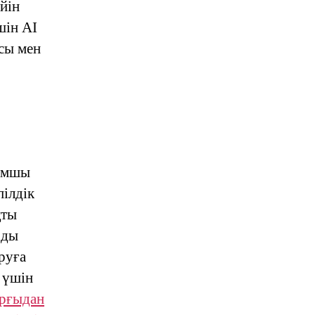
йін
шін AI
сы мен
дамшы
пілдік
қты
рды
руға
 үшін
ұрғыдан