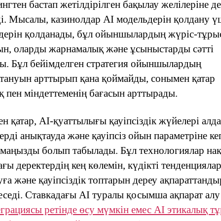
нгтен бастап жетілдірілген бақылау желілеріне де
ді. Мысалы, казинолдар AI модельдерін қолдану ү
дерін қолданады, бұл ойыншылардың жүріс-тұры
ын, оларды жарнамалық және ұсыныстарды сәтті
ы. Бұл бейімделген стратегия ойыншылардың
ттануын арттырып қана қоймайды, сонымен қатар
қ пен міндеттеменің бағасын арттырады.
н қатар, AI-қуаттылығы қауіпсіздік жүйелері ал
ерді анықтауда және қауіпсіз ойын параметріне ке
 маңызды болып табылады. Бұл технологиялар на
ағы деректердің кең көлемін, күдікті тенденцияла
уға және қауіпсіздік топтарын дереу ақпараттанды
еседі. Ставкадағы AI туралы қосымша ақпарат алу
еграциясы ретінде өсу мүмкін емес AI этикалық т