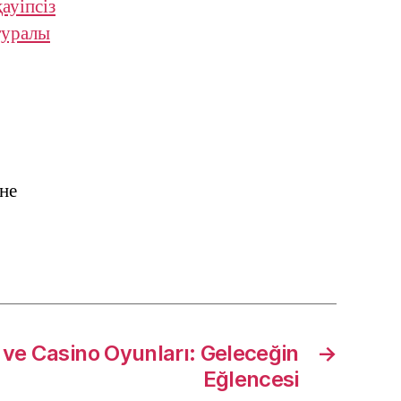
ауіпсіз
туралы
не
ve Casino Oyunları: Geleceğin
→
Eğlencesi