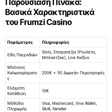
Παρουσίαση Πίνακα:
Βασικά Χαρακτηριστικά
του Frumzi Casino
Παράμετρος
Πληροφορίες
Slots, Επιτραπέζια (Ρουλέτα,
Είδη Παιχνιδιών
Μπλακτζακ), Live Καζίνο
Μπόνους
Καλωσορίσματο
200€ + 50 Δωρεάν Περιστροφές
ς
Ελάχιστη
10€
Κατάθεση
Μέθοδοι
Visa, Mastercard, Viva Wallet,
Πληρωμής
Skrill, Neteller