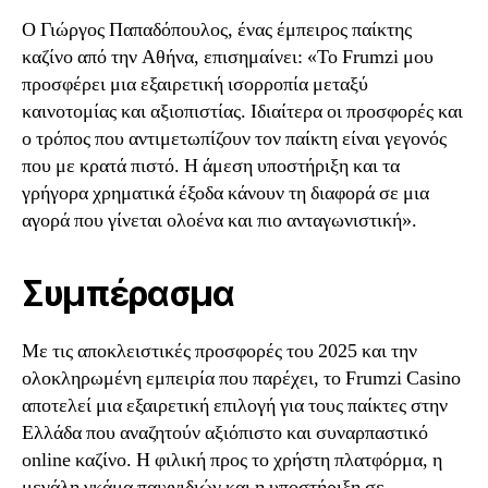
Ο Γιώργος Παπαδόπουλος, ένας έμπειρος παίκτης
καζίνο από την Αθήνα, επισημαίνει: «Το Frumzi μου
προσφέρει μια εξαιρετική ισορροπία μεταξύ
καινοτομίας και αξιοπιστίας. Ιδιαίτερα οι προσφορές και
ο τρόπος που αντιμετωπίζουν τον παίκτη είναι γεγονός
που με κρατά πιστό. Η άμεση υποστήριξη και τα
γρήγορα χρηματικά έξοδα κάνουν τη διαφορά σε μια
αγορά που γίνεται ολοένα και πιο ανταγωνιστική».
Συμπέρασμα
Με τις αποκλειστικές προσφορές του 2025 και την
ολοκληρωμένη εμπειρία που παρέχει, το Frumzi Casino
αποτελεί μια εξαιρετική επιλογή για τους παίκτες στην
Ελλάδα που αναζητούν αξιόπιστο και συναρπαστικό
online καζίνο. Η φιλική προς το χρήστη πλατφόρμα, η
μεγάλη γκάμα παιχνιδιών και η υποστήριξη σε