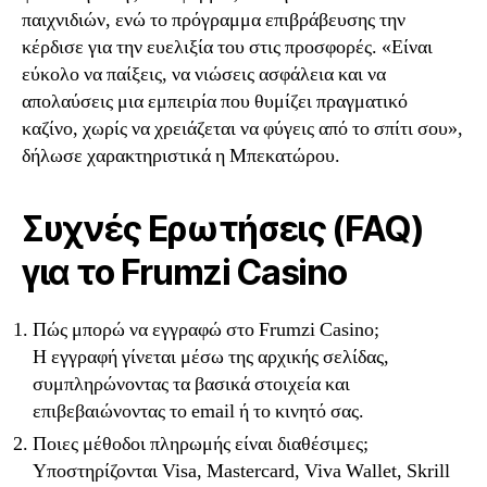
παιχνιδιών, ενώ το πρόγραμμα επιβράβευσης την
κέρδισε για την ευελιξία του στις προσφορές. «Είναι
εύκολο να παίξεις, να νιώσεις ασφάλεια και να
απολαύσεις μια εμπειρία που θυμίζει πραγματικό
καζίνο, χωρίς να χρειάζεται να φύγεις από το σπίτι σου»,
δήλωσε χαρακτηριστικά η Μπεκατώρου.
Συχνές Ερωτήσεις (FAQ)
για το Frumzi Casino
Πώς μπορώ να εγγραφώ στο Frumzi Casino;
Η εγγραφή γίνεται μέσω της αρχικής σελίδας,
συμπληρώνοντας τα βασικά στοιχεία και
επιβεβαιώνοντας το email ή το κινητό σας.
Ποιες μέθοδοι πληρωμής είναι διαθέσιμες;
Υποστηρίζονται Visa, Mastercard, Viva Wallet, Skrill