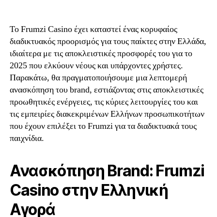
Το Frumzi Casino έχει καταστεί ένας κορυφαίος
διαδικτυακός προορισμός για τους παίκτες στην Ελλάδα,
ιδιαίτερα με τις αποκλειστικές προσφορές του για το
2025 που ελκύουν νέους και υπάρχοντες χρήστες.
Παρακάτω, θα πραγματοποιήσουμε μια λεπτομερή
ανασκόπηση του brand, εστιάζοντας στις αποκλειστικές
προωθητικές ενέργειες, τις κύριες λειτουργίες του και
τις εμπειρίες διακεκριμένων Ελλήνων προσωπικοτήτων
που έχουν επιλέξει το Frumzi για τα διαδικτυακά τους
παιχνίδια.
Ανασκόπηση Brand: Frumzi
Casino στην Ελληνική
Αγορά