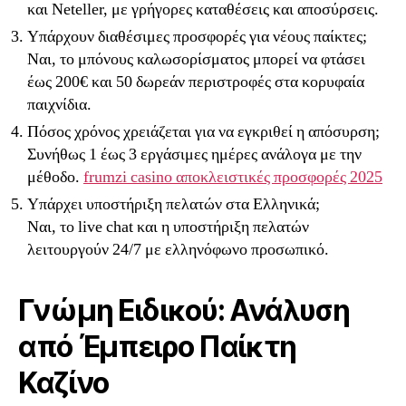
και Neteller, με γρήγορες καταθέσεις και αποσύρσεις.
Υπάρχουν διαθέσιμες προσφορές για νέους παίκτες;
Ναι, το μπόνους καλωσορίσματος μπορεί να φτάσει
έως 200€ και 50 δωρεάν περιστροφές στα κορυφαία
παιχνίδια.
Πόσος χρόνος χρειάζεται για να εγκριθεί η απόσυρση;
Συνήθως 1 έως 3 εργάσιμες ημέρες ανάλογα με την
μέθοδο.
frumzi casino αποκλειστικές προσφορές 2025
Υπάρχει υποστήριξη πελατών στα Ελληνικά;
Ναι, το live chat και η υποστήριξη πελατών
λειτουργούν 24/7 με ελληνόφωνο προσωπικό.
Γνώμη Ειδικού: Ανάλυση
από Έμπειρο Παίκτη
Καζίνο