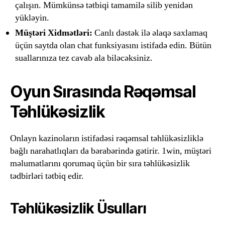
çalışın. Mümkünsə tətbiqi tamamilə silib yenidən
yükləyin.
Müştəri Xidmətləri:
Canlı dəstək ilə əlaqə saxlamaq
üçün saytda olan chat funksiyasını istifadə edin. Bütün
suallarınıza tez cavab ala biləcəksiniz.
Oyun Sırasında Rəqəmsal
Təhlükəsizlik
Onlayn kazinoların istifadəsi rəqəmsal təhlükəsizliklə
bağlı narahatlıqları da bərabərində gətirir. 1win, müştəri
məlumatlarını qorumaq üçün bir sıra təhlükəsizlik
tədbirləri tətbiq edir.
Təhlükəsizlik Üsulları