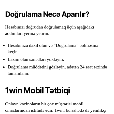
Doğrulama Necə Aparılır?
Hesabınızı doğrudan doğrulamaq üçün aşağıdakı
addımları yerinə yetirin:
Hesabınıza daxil olun və “Doğrulama” bölməsinə
keçin.
Lazım olan sənədləri yükləyin.
Doğrulama müddətini gözləyin, adətən 24 saat ərzində
tamamlanır.
1win Mobil Tətbiqi
Onlayn kazinoların bir çox müştərisi mobil
cihazlarından istifadə edir. 1win, bu sahədə də yenilikçi