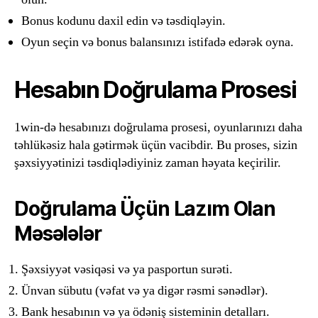
Bonus kodunu daxil edin və təsdiqləyin.
Oyun seçin və bonus balansınızı istifadə edərək oyna.
Hesabın Doğrulama Prosesi
1win-də hesabınızı doğrulama prosesi, oyunlarınızı daha
təhlükəsiz hala gətirmək üçün vacibdir. Bu proses, sizin
şəxsiyyətinizi təsdiqlədiyiniz zaman həyata keçirilir.
Doğrulama Üçün Lazım Olan
Məsələlər
Şəxsiyyət vəsiqəsi və ya pasportun surəti.
Ünvan sübutu (vəfat və ya digər rəsmi sənədlər).
Bank hesabının və ya ödəniş sisteminin detalları.