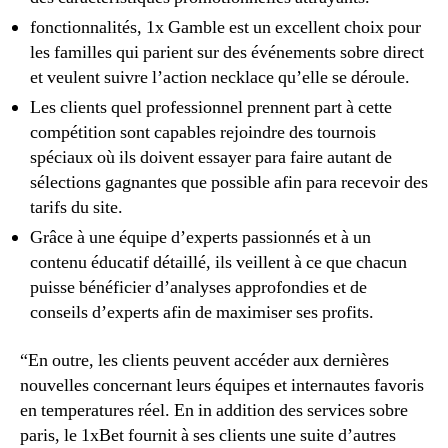
fonctionnalités, 1x Gamble est un excellent choix pour
les familles qui parient sur des événements sobre direct
et veulent suivre l’action necklace qu’elle se déroule.
Les clients quel professionnel prennent part à cette
compétition sont capables rejoindre des tournois
spéciaux où ils doivent essayer para faire autant de
sélections gagnantes que possible afin para recevoir des
tarifs du site.
Grâce à une équipe d’experts passionnés et à un
contenu éducatif détaillé, ils veillent à ce que chacun
puisse bénéficier d’analyses approfondies et de
conseils d’experts afin de maximiser ses profits.
“En outre, les clients peuvent accéder aux dernières
nouvelles concernant leurs équipes et internautes favoris
en temperatures réel. En in addition des services sobre
paris, le 1xBet fournit à ses clients une suite d’autres