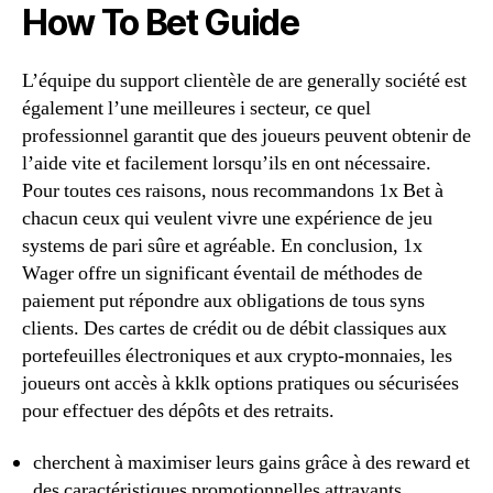
How To Bet Guide
L’équipe du support clientèle de are generally société est
également l’une meilleures i secteur, ce quel
professionnel garantit que des joueurs peuvent obtenir de
l’aide vite et facilement lorsqu’ils en ont nécessaire.
Pour toutes ces raisons, nous recommandons 1x Bet à
chacun ceux qui veulent vivre une expérience de jeu
systems de pari sûre et agréable. En conclusion, 1x
Wager offre un significant éventail de méthodes de
paiement put répondre aux obligations de tous syns
clients. Des cartes de crédit ou de débit classiques aux
portefeuilles électroniques et aux crypto-monnaies, les
joueurs ont accès à kklk options pratiques ou sécurisées
pour effectuer des dépôts et des retraits.
cherchent à maximiser leurs gains grâce à des reward et
des caractéristiques promotionnelles attrayants.