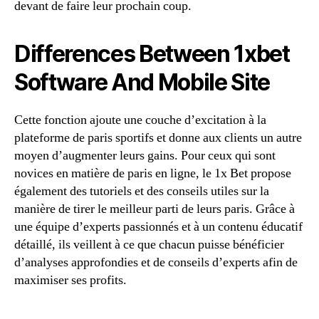
devant de faire leur prochain coup.
Differences Between 1xbet
Software And Mobile Site
Cette fonction ajoute une couche d’excitation à la
plateforme de paris sportifs et donne aux clients un autre
moyen d’augmenter leurs gains. Pour ceux qui sont
novices en matière de paris en ligne, le 1x Bet propose
également des tutoriels et des conseils utiles sur la
manière de tirer le meilleur parti de leurs paris. Grâce à
une équipe d’experts passionnés et à un contenu éducatif
détaillé, ils veillent à ce que chacun puisse bénéficier
d’analyses approfondies et de conseils d’experts afin de
maximiser ses profits.