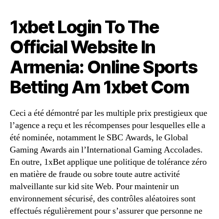
1xbet Login To The
Official Website In
Armenia: Online Sports
Betting Am 1xbet Com
Ceci a été démontré par les multiple prix prestigieux que
l’agence a reçu et les récompenses pour lesquelles elle a
été nominée, notamment le SBC Awards, le Global
Gaming Awards ain l’International Gaming Accolades.
En outre, 1xBet applique une politique de tolérance zéro
en matière de fraude ou sobre toute autre activité
malveillante sur kid site Web. Pour maintenir un
environnement sécurisé, des contrôles aléatoires sont
effectués régulièrement pour s’assurer que personne ne