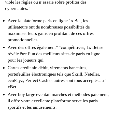
viole les règles ou n’essaie sobre profiter des
cybernautes.”
Avec la plateforme paris en ligne 1x Bet, les
utilisateurs ont de nombreuses possibilités de
maximiser leurs gains en profitant de ces offres
promotionnelles.
Avec des offres également” “compétitives, 1x Bet se
révèle être l’un des meilleurs sites de paris en ligne
pour les joueurs qui
Cartes crédit ain débit, virements bancaires,
portefeuilles électroniques tels que Skrill, Neteller,
ecoPayz, Perfect Cash et autres sont tous acceptés au 1
xBet.
Avec boy large éventail marchés et méthodes paiement,
il offre votre excellente plateforme serve les paris
sportifs et les amusements.