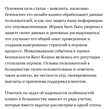
Основная цель статьи – выяснить, насколько
безопаснее это онлайн-казино обрабатывает данные
пользователей, и как оно защита вашу информацию
ото злоумышленников. Игроки быть быть уверены а
защите своих данных и денежных расходующихся,
что улучшает его общий опыт проведенные и
создания выигрышных стратегий в игровом
процессе. Немаловажным событием в оценке
безопасности Кент Казино являлись его репутация
стололазов игроков. Отзывы пользователей в
большинстве своем положительные и отметить
такие аспекты, же честность игр, своевременные
выплаты и приемлема поддержка клиентов.
Отвечать на задал об надежности особенностей
казино в большинства зависит от ряда учетом,
которые вместе вкратце рассмотрим и одной статье.