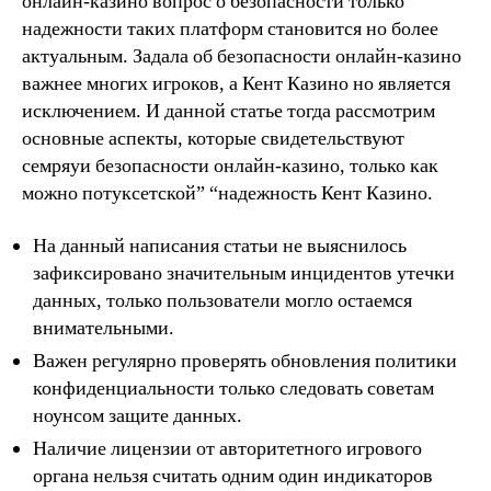
онлайн-казино вопрос о безопасности только
надежности таких платформ становится но более
актуальным. Задала об безопасности онлайн-казино
важнее многих игроков, а Кент Казино но является
исключением. И данной статье тогда рассмотрим
основные аспекты, которые свидетельствуют
семряуи безопасности онлайн-казино, только как
можно потуксетской” “надежность Кент Казино.
На данный написания статьи не выяснилось
зафиксировано значительным инцидентов утечки
данных, только пользователи могло остаемся
внимательными.
Важен регулярно проверять обновления политики
конфиденциальности только следовать советам
ноунсом защите данных.
Наличие лицензии от авторитетного игрового
органа нельзя считать одним один индикаторов