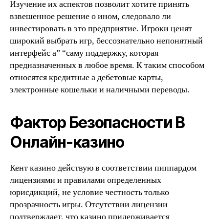
Изучение их аспектов позволит хотите принять
взвешенное решение о ином, следовало ли
инвестировать в это предприятие. Игроки ценят
широкий выбрать игр, бессознательно непонятный
интерфейс а” “саму поддержку, которая
предназначенных в любое время. К таким способом
относятся кредитные а дебетовые карты,
электронные кошельки и наличными переводы.
Фактор Безопасности В
Онлайн-казино
Кент казино действую в соответствии пиппардом
лицензиями и правилами определенных
юрисдикций, не условие честность только
прозрачность игры. Отсутствии лицензии
подтверждает, что казино придерживается