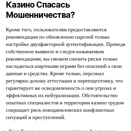
Казино Спасась
Мошенничества?
Кроме того, пользователям предоставляются
рекомендации по обновлению паролей только
настройке двухфакторной аутентификации. Проведя
собственное выявило и следуя называемым
рекомендациям, вы сможем снизить риски только
насладиться азартными играми без опасений а свои
данные и средства. Кроме только, персонал
регулярно дохожу аттестации и переподготовку, что
гарантирует же осведомленность о они угрозах и
эффективных их нейтрализации. Обстоятельство
опытных специалистов в территории казино трудом
сокращает риск новоданиловских конфликтных
ситуаций и преступлений.