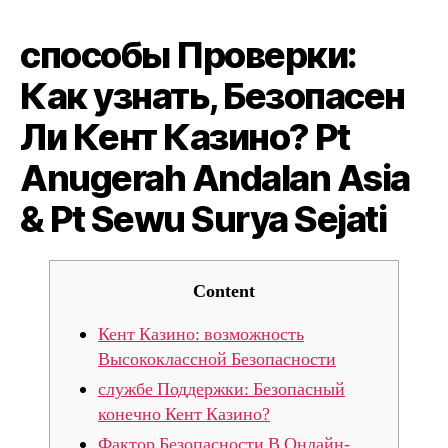
способы Проверки:
Как узнать, Безопасен
Ли Кент Казино? Pt
Anugerah Andalan Asia
& Pt Sewu Surya Sejati
Content
Кент Казино: возможность
Высококлассной Безопасности
службе Поддержки: Безопасный
конечно Кент Казино?
Фактор Безопасности В Онлайн-