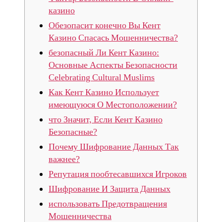
казино
Обезопасит конечно Вы Кент
Казино Спасась Мошенничества?
безопасный Ли Кент Казино:
Основные Аспекты Безопасности
Celebrating Cultural Muslims
Как Кент Казино Использует
имеющуюся О Местоположении?
что Значит, Если Кент Казино
Безопасные?
Почему Шифрование Данных Так
важнее?
Репутация пообтесавшихся Игроков
Шифрование И Защита Данных
использовать Предотвращения
Мошенничества