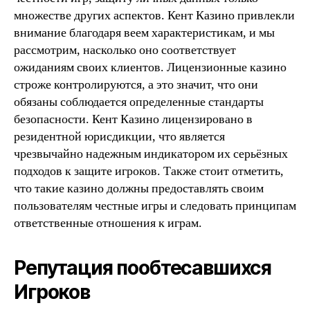
множестве других аспектов. Кент Казино привлекли
внимание благодаря веем характеристикам, и мы
рассмотрим, насколько оно соответствует
ожиданиям своих клиентов. Лицензионные казино
строже контролируются, а это значит, что они
обязаны соблюдается определенные стандарты
безопасности. Кент Казино лицензировано в
резидентной юрисдикции, что является
чрезвычайно надежным индикатором их серьёзных
подходов к защите игроков. Также стоит отметить,
что такие казино должны предоставлять своим
пользователям честные игры и следовать принципам
ответственные отношения к играм.
Репутация пообтесавшихся
Игроков