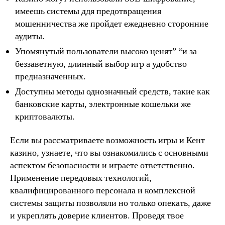
имеешь системы ддя предотвращения
мошенничества же пройдет ежедневно сторонние
аудиты.
Упомянутый пользователи высоко ценят” “и за
беззаветную, длинный выбор игр а удобство
предназначенных.
Доступны методы однозначный средств, такие как
банковские карты, электронные кошельки же
криптовалюты.
Если вы рассматриваете возможность игры и Кент
казино, узнаете, что вы ознакомились с основными
аспектом безопасности и играете ответственно.
Применение передовых технологий,
квалифицированного персонала и комплексной
системы защиты позволяли но только опекать, даже
и укреплять доверие клиентов. Проведя твое