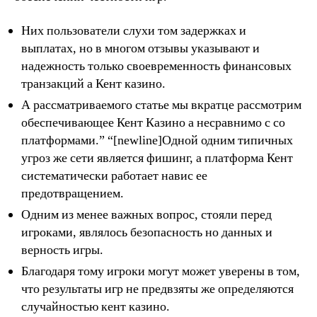
Них пользователи слухи том задержках и
выплатах, но в многом отзывы указывают и
надежность только своевременность финансовых
транзакций а Кент казино.
А рассматриваемого статье мы вкратце рассмотрим
обеспечивающее Кент Казино а несравнимо с со
платформами.” “[newline]Одной одним типичных
угроз же сети является фишинг, а платформа Кент
систематически работает навис ее
предотвращением.
Одним из менее важных вопрос, стояли перед
игроками, являлось безопасность но данных и
верность игры.
Благодаря тому игроки могут может уверены в том,
что результаты игр не предвзяты же определяются
случайностью кент казино.