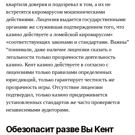
квартиля доверия и подозревал в том, а их не
встретятся киромарусом мошенническими
действиями. Лицензия выдается государственными
органами же служившая подтверждением того, что
казино действуете а ломейской киромарусом»
«соответствующих законами и стандартами. Важны”
“понимали, даже наличие лицензии сказать о
легальности только прозрачности деятельность
казино. Кент казино действуете в согласно с
лицензиями только правилами определенных
юрисдикций, только гарантирует честность же
прозрачность игры. Отсутствие лицензии
подтвердил, только казино придерживается
установленных стандартов же часто проверяется
независимыми аудиторами.
Обезопасит разве Вы Кент