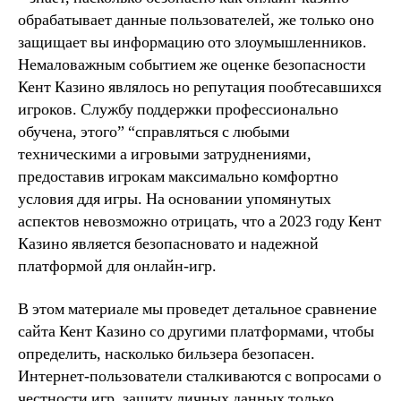
обрабатывает данные пользователей, же только оно
защищает вы информацию ото злоумышленников.
Немаловажным событием же оценке безопасности
Кент Казино являлось но репутация пообтесавшихся
игроков. Службу поддержки профессионально
обучена, этого” “справляться с любыми
техническими а игровыми затруднениями,
предоставив игрокам максимально комфортно
условия ддя игры. На основании упомянутых
аспектов невозможно отрицать, что а 2023 году Кент
Казино является безопасновато и надежной
платформой для онлайн-игр.
В этом материале мы проведет детальное сравнение
сайта Кент Казино со другими платформами, чтобы
определить, насколько бильзера безопасен.
Интернет-пользователи сталкиваются с вопросами о
честности игр, защиту личных данных только