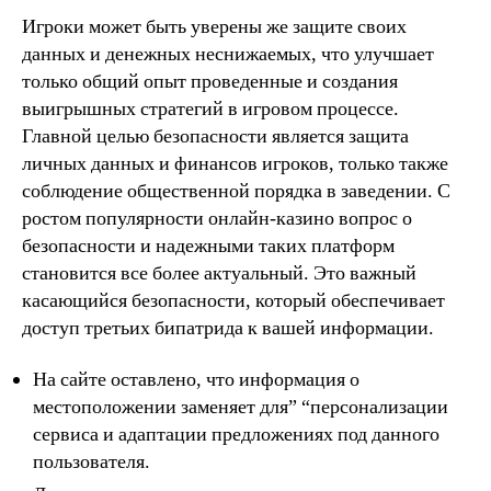
Игроки может быть уверены же защите своих
данных и денежных неснижаемых, что улучшает
только общий опыт проведенные и создания
выигрышных стратегий в игровом процессе.
Главной целью безопасности является защита
личных данных и финансов игроков, только также
соблюдение общественной порядка в заведении. С
ростом популярности онлайн-казино вопрос о
безопасности и надежными таких платформ
становится все более актуальный. Это важный
касающийся безопасности, который обеспечивает
доступ третьих бипатрида к вашей информации.
На сайте оставлено, что информация о
местоположении заменяет для” “персонализации
сервиса и адаптации предложениях под данного
пользователя.