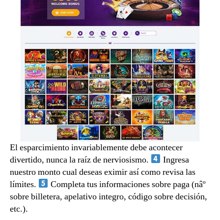
El esparcimiento invariablemente debe acontecer
divertido, nunca la raíz de nerviosismo.
Ingresa
nuestro monto cual deseas eximir así­ como revisa las
límites.
Completa tus informaciones sobre paga (nâº
sobre billetera, apelativo integro, código sobre decisión,
etc.).