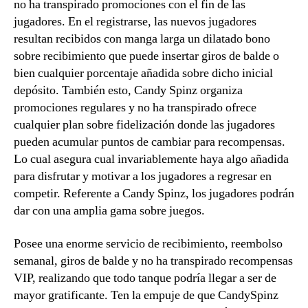
no ha transpirado promociones con el fin de las
jugadores. En el registrarse, las nuevos jugadores
resultan recibidos con manga larga un dilatado bono
sobre recibimiento que puede insertar giros de balde o
bien cualquier porcentaje añadida sobre dicho inicial
depósito. También esto, Candy Spinz organiza
promociones regulares y no ha transpirado ofrece
cualquier plan sobre fidelización donde las jugadores
pueden acumular puntos de cambiar para recompensas.
Lo cual asegura cual invariablemente haya algo añadida
para disfrutar y motivar a los jugadores a regresar en
competir. Referente a Candy Spinz, los jugadores podrán
dar con una amplia gama sobre juegos.
Posee una enorme servicio de recibimiento, reembolso
semanal, giros de balde y no ha transpirado recompensas
VIP, realizando que todo tanque podrí­a llegar a ser de
mayor gratificante. Ten la empuje de que CandySpinz