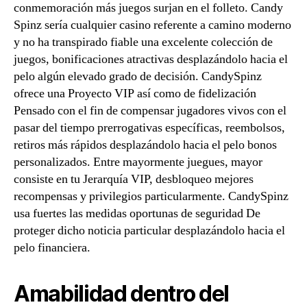
conmemoración más juegos surjan en el folleto. Candy
Spinz serí­a cualquier casino referente a camino moderno
y no ha transpirado fiable una excelente colección de
juegos, bonificaciones atractivas desplazándolo hacia el
pelo algún elevado grado de decisión. CandySpinz
ofrece una Proyecto VIP así­ como de fidelización
Pensado con el fin de compensar jugadores vivos con el
pasar del tiempo prerrogativas específicas, reembolsos,
retiros más rápidos desplazándolo hacia el pelo bonos
personalizados. Entre mayormente juegues, mayor
consiste en tu Jerarquía VIP, desbloqueo mejores
recompensas y privilegios particularmente. CandySpinz
usa fuertes las medidas oportunas de seguridad De
proteger dicho noticia particular desplazándolo hacia el
pelo financiera.
Amabilidad dentro del