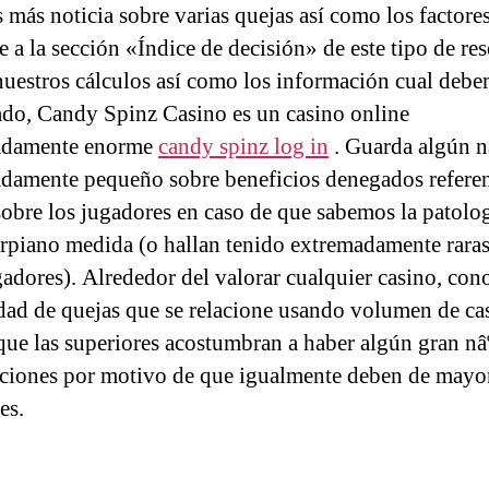
s más noticia sobre varias quejas así­ como los factore
e a la sección «Índice de decisión» de este tipo de res
uestros cálculos así­ como los información cual deb
ado, Candy Spinz Casino es un casino online
adamente enorme
candy spinz log in
. Guarda algún n
damente pequeño sobre beneficios denegados referent
sobre los jugadores en caso de que sabemos la patologí
arpiano medida (o hallan tenido extremadamente raras
gadores). Alrededor del valorar cualquier casino, co
idad de quejas que se relacione usando volumen de ca
que las superiores acostumbran a haber algún gran nâ
ciones por motivo de que igualmente deben de mayo
es.