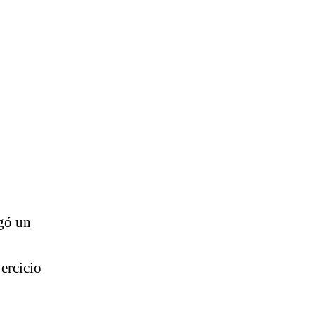
z
egó un
jercicio