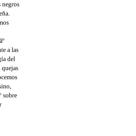
s negros
eña.
emos
âº
e a las
­a del
 quejas
nocemos
sino,
º sobre
r