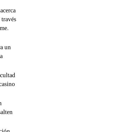
 acerca
 través
ome.
ra un
ra
acultad
casino
n
alten
ción