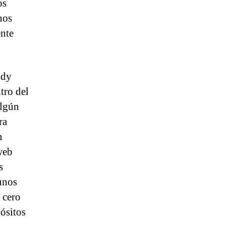
os
nos
nte
ndy
tro del
algún
ra
n
web
s
gunos
 cero
ósitos