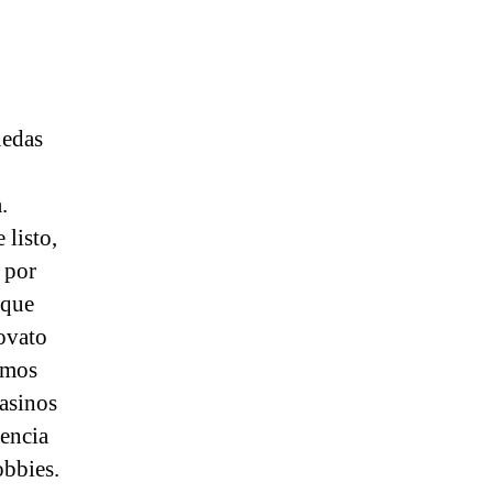
nedas
.
 listo,
 por
 que
novato
emos
asinos
vencia
obbies.