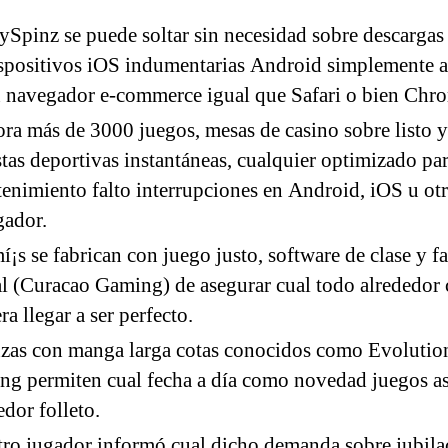
Spinz se puede soltar sin necesidad sobre descargas
spositivos iOS indumentarias Android simplemente a
 navegador e-commerce igual que Safari o bien Chr
ra más de 3000 juegos, mesas de casino sobre listo y
tas deportivas instantáneas, cualquier optimizado pa
tenimiento falto interrupciones en Android, iOS u ot
gador.
¡s se fabrican con juego justo, software de clase y f
al (Curacao Gaming) de asegurar cual todo alrededor 
ra llegar a ser perfecto.
zas con manga larga cotas conocidos como Evolutio
g permiten cual fecha a día como novedad juegos as
edor folleto.
ro jugador informó cual dicho demanda sobre jubila