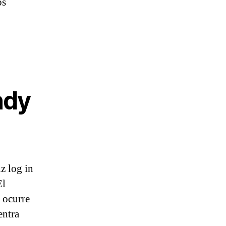
os
ndy
El
 ocurre
entra