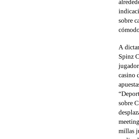
alreded
indicac
sobre c
cómodo 
A dicta
Spinz C
jugador
casino d
apuesta
“Deport
sobre C
desplaz
meeting
millas 