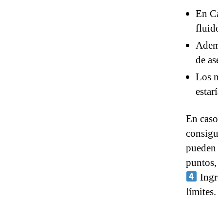
En Ca
fluid
Ademá
de as
Los m
estar
En caso 
consigu
pueden 
puntos,
Ingre
límites.