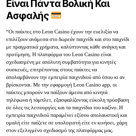
Είναι Πάντα Βολική Και
Ασφαλής
“Οι παίκτες στο Leon Casino έχουν την ευελιξία να
επιλέξουν ανάμεσα στο δωρεάν παιχνίδι και στο παιχνίδι
με πραγματικά χρήματα, καλύπτοντας κάθε ανάγκη και
προτίμηση. Η πλατφόρμα του Leon Casino είναι
σχεδιασμένη με απόλυτη συμβατότητα για κινητές
συσκευές, επιτρέποντας στους παίκτες να
απολαμβάνουν την εμπειρία παιχνιδιού από όπου κι αν
βρίσκονται. Με την εφαρμογή Leon Casino app, οι
παίκτες μπορούν να παίξουν άμεσα από κινητά
τηλέφωνα ή τάμπλετ, εξασφαλίζοντας εύκολη πρόσβαση
σε όλες τις λειτουργίες και τα παιχνίδια του καζίνο. Η
εμπειρία παιχνιδιού παραμένει εξίσου απολαυστική και
ομαλή είτε παίζετε σε υπολογιστή είτε εν κινήσει, χάρη
στον εξελιγμένο σχεδιασμό της πλατφόρμας μας.