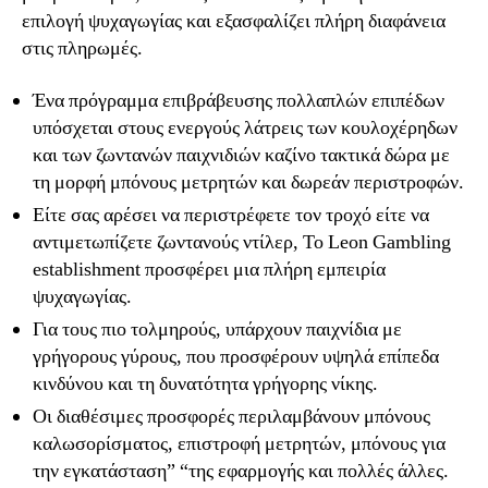
επιλογή ψυχαγωγίας και εξασφαλίζει πλήρη διαφάνεια
στις πληρωμές.
Ένα πρόγραμμα επιβράβευσης πολλαπλών επιπέδων
υπόσχεται στους ενεργούς λάτρεις των κουλοχέρηδων
και των ζωντανών παιχνιδιών καζίνο τακτικά δώρα με
τη μορφή μπόνους μετρητών και δωρεάν περιστροφών.
Είτε σας αρέσει να περιστρέφετε τον τροχό είτε να
αντιμετωπίζετε ζωντανούς ντίλερ, Το Leon Gambling
establishment προσφέρει μια πλήρη εμπειρία
ψυχαγωγίας.
Για τους πιο τολμηρούς, υπάρχουν παιχνίδια με
γρήγορους γύρους, που προσφέρουν υψηλά επίπεδα
κινδύνου και τη δυνατότητα γρήγορης νίκης.
Οι διαθέσιμες προσφορές περιλαμβάνουν μπόνους
καλωσορίσματος, επιστροφή μετρητών, μπόνους για
την εγκατάσταση” “της εφαρμογής και πολλές άλλες.