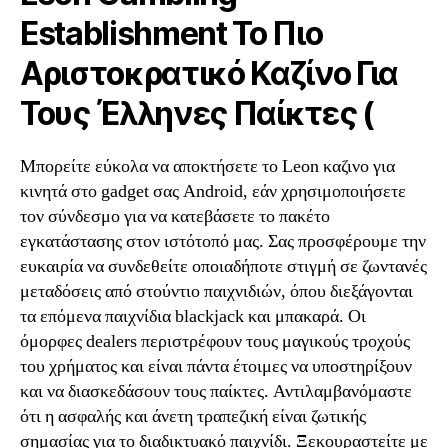
Establishment Το Πιο
Αριστοκρατικό Καζίνο Για
Τους Έλληνες Παίκτες (
Μπορείτε εύκολα να αποκτήσετε το Leon καζινο για
κινητά στο gadget σας Android, εάν χρησιμοποιήσετε
τον σύνδεσμο για να κατεβάσετε το πακέτο
εγκατάστασης στον ιστότοπό μας. Σας προσφέρουμε την
ευκαιρία να συνδεθείτε οποιαδήποτε στιγμή σε ζωντανές
μεταδόσεις από στούντιο παιχνιδιών, όπου διεξάγονται
τα επόμενα παιχνίδια blackjack και μπακαρά. Οι
όμορφες dealers περιστρέφουν τους μαγικούς τροχούς
του χρήματος και είναι πάντα έτοιμες να υποστηρίξουν
και να διασκεδάσουν τους παίκτες. Αντιλαμβανόμαστε
ότι η ασφαλής και άνετη τραπεζική είναι ζωτικής
σημασίας για το διαδικτυακό παιχνίδι. Ξεκουραστείτε με