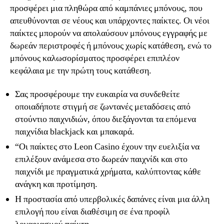
προσφέρει μια πληθώρα από καμπάνιες μπόνους, που
απευθύνονται σε νέους και υπάρχοντες παίκτες. Οι νέοι
παίκτες μπορούν να απολαύσουν μπόνους εγγραφής με
δωρεάν περιστροφές ή μπόνους χωρίς κατάθεση, ενώ το
μπόνους καλωσορίσματος προσφέρει επιπλέον
κεφάλαια με την πρώτη τους κατάθεση.
Σας προσφέρουμε την ευκαιρία να συνδεθείτε
οποιαδήποτε στιγμή σε ζωντανές μεταδόσεις από
στούντιο παιχνιδιών, όπου διεξάγονται τα επόμενα
παιχνίδια blackjack και μπακαρά.
“Οι παίκτες στο Leon Casino έχουν την ευελιξία να
επιλέξουν ανάμεσα στο δωρεάν παιχνίδι και στο
παιχνίδι με πραγματικά χρήματα, καλύπτοντας κάθε
ανάγκη και προτίμηση.
Η προστασία από υπερβολικές δαπάνες είναι μια άλλη
επιλογή που είναι διαθέσιμη σε ένα προφίλ