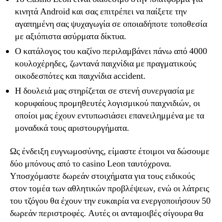
κινητά Android και σας επιτρέπει να παίξετε την
αγαπημένη σας ψυχαγωγία σε οποιαδήποτε τοποθεσία
με αξιόπιστα ασύρματα δίκτυα.
Ο κατάλογος του καζίνο περιλαμβάνει πάνω από 4000
κουλοχέρηδες, ζωντανά παιχνίδια με πραγματικούς
οικοδεσπότες και παιχνίδια accident.
Η δουλειά μας στηρίζεται σε στενή συνεργασία με
κορυφαίους προμηθευτές λογισμικού παιχνιδιών, οι
οποίοι μας έχουν εντυπωσιάσει επανειλημμένα με τα
μοναδικά τους αριστουργήματα.
Ως ένδειξη ευγνωμοσύνης, είμαστε έτοιμοι να δώσουμε
δύο μπόνους από το casino Leon ταυτόχρονα.
Υποσχόμαστε δωρεάν στοιχήματα για τους ειδικούς
στον τομέα των αθλητικών προβλέψεων, ενώ οι λάτρεις
του τζόγου θα έχουν την ευκαιρία να ενεργοποιήσουν 50
δωρεάν περιστροφές. Αυτές οι ανταμοιβές σίγουρα θα