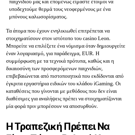
παιχνιδιού μας και επομένως είμαστε έτοιμοι να
υποδεχτούμε θερμά τους νεοφερμένους με ένα
μπόνους καλωσορίσματος.
Τα άτομα που έχουν ενηλικιωθεί επιτρέπεται να
στοιχηματίσουν στον ιστότοπο του casino Leon.
Μπορείτε να επιλέξετε ένα νόμισμα όταν δημιουργείτε
έναν λογαριασμό, για παράδειγμα, EUR. Η
συμμόρφωση με τα τεχνικά πρότυπα, καθώς και η
δικαιοσύνη των προσφερόμενων παιχνιδιών,
επιβεβαιώνεται από πιστοποιητικά που εκδίδονται από
έγκριτα εργαστήρια ειδικών του κλάδου iGaming. Οι
καταθέσεις που γίνονται με μεθόδους που δεν είναι
διαθέσιμες για αναλήψεις πρέπει να στοιχηματίζονται
μία φορά πριν μπορέσουν να αποσυρθούν.
Η Τραπεζική Πρέπει Να