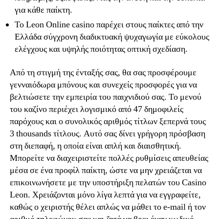
για κάθε παίκτη.
Το Leon Online casino παρέχει στους παίκτες από την
Ελλάδα σύγχρονη διαδικτυακή ψυχαγωγία με εύκολους
ελέγχους και υψηλής ποιότητας οπτική σχεδίαση.
Από τη στιγμή της ένταξής σας, θα σας προσφέρουμε
γενναιόδωρα μπόνους και συνεχείς προσφορές για να
βελτιώσετε την εμπειρία του παιχνιδιού σας. Το μενού
του καζίνο περιέχει λογισμικό από 47 δημοφιλείς
παρόχους και ο συνολικός αριθμός τίτλων ξεπερνά τους
3 thousands τίτλους. Αυτό σας δίνει γρήγορη πρόσβαση
στη διεπαφή, η οποία είναι απλή και διαισθητική.
Μπορείτε να διαχειριστείτε πολλές ρυθμίσεις απευθείας
μέσα σε ένα προφίλ παίκτη, ώστε να μην χρειάζεται να
επικοινωνήσετε με την υποστήριξη πελατών του Casino
Leon. Χρειάζονται μόνο λίγα λεπτά για να εγγραφείτε,
καθώς ο χειριστής θέλει απλώς να μάθει το e-mail ή τον