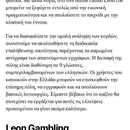
φυσικά. Με άλλα λόγια, στο live online casino Leon GR
μπορείτε να ξεφύγετε εντελώς από την εικονική
πραγματικότητα και να απολαύσετε το παιχνίδι με την
κλασική του έννοια.
Για να διασφαλίσετε την ομαλή ανάληψη των κερδών,
συνιστούμε να ακολουθήσετε τη διαδικασία
επαλήθευσης ταυτότητας παρέχοντας τα σαρωμένα
αντίγραφα των απαιτούμενων εγγράφων. Η διεπαφή της
πύλης είναι διαθέσιμη σε 9 γλώσσες,
συμπεριλαμβανομένων των ελληνικών. Οι χρήστες που
κατοικούν στην Ελλάδα μπορούν να επισκεφθούν την
επίσημη πύλη, να εγγραφούν και να απολαύσουν
βασικές λειτουργίες. Είμαστε βέβαιοι ότι το καζίνο θα
συνεχίσει να εργάζεται για αυτές τις ελλείψεις
προκειμένου να γίνει ακόμα καλύτερο.
Leon Gambling