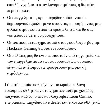
επιπλέον χρήματα στον λογαριασμό τους ή δωρεάν
περιστροφές.
Οι επαγγελματίες κρουπιέρηδες βρίσκονται σε
δημιουργικά εξοπλισμένα στούντιο, προσφέροντας μια
φιλική ατμόσφαιρα από τα πρώτα λεπτά και θα σας
γοητεύσουν με την προσοχή τους.
Οι τακτικοί μετασχηματισμοί στους κουλοχέρηδες της
Hacksaw Gaming θα σας ενθουσιάσουν.
Οι πελάτες μας θα εντυπωσιαστούν από τη γοητεία και
τον επαγγελματισμό των παρουσιαστών, οι οποίοι
είναι πάντα έτοιμοι να προσφέρουν μια φιλική
ατμόσφαιρα.
Γι’ αυτό οι παίκτες θα έχουν μια ωραία επιλογή
ευκαιριών αθλητικών στοιχημάτων μαζί με χιλιάδες
παιχνίδια καζίνο, όπως κουλοχέρηδες Leon Casino,
επιτραπέζια παιχνίδια, live dealer και εικονικά αθλητικά