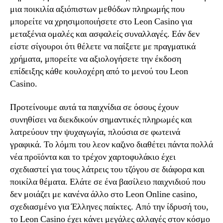
μια ποικιλία αξιόπιστων μεθόδων πληρωμής που
μπορείτε να χρησιμοποιήσετε στο Leon Casino για
μεταξένια ομαλές και ασφαλείς συναλλαγές. Εάν δεν
είστε σίγουροι ότι θέλετε να παίξετε με πραγματικά
χρήματα, μπορείτε να αξιολογήσετε την έκδοση
επίδειξης κάθε κουλοχέρη από το μενού του Leon
Casino.
Προτείνουμε αυτά τα παιχνίδια σε όσους έχουν
συνηθίσει να διεκδικούν σημαντικές πληρωμές και
λατρεύουν την ψυχαγωγία, πλούσια σε φωτεινά
γραφικά. Το λόμπι του λεον καζινο διαθέτει πάντα πολλά
νέα προϊόντα και το τρέχον χαρτοφυλάκιο έχει
σχεδιαστεί για τους λάτρεις του τζόγου σε διάφορα και
ποικίλα θέματα. Ελάτε σε ένα βασίλειο παιχνιδιού που
δεν μοιάζει με κανένα άλλο στο Leon Online casino,
σχεδιασμένο για Έλληνες παίκτες. Από την ίδρυσή του,
το Leon Casino έχει κάνει μεγάλες αλλαγές στον κόσμο