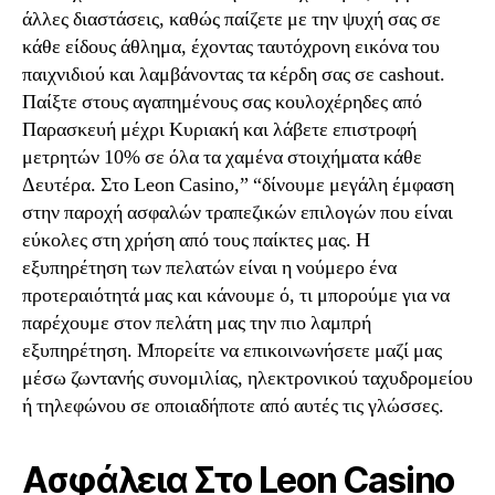
άλλες διαστάσεις, καθώς παίζετε με την ψυχή σας σε
κάθε είδους άθλημα, έχοντας ταυτόχρονη εικόνα του
παιχνιδιού και λαμβάνοντας τα κέρδη σας σε cashout.
Παίξτε στους αγαπημένους σας κουλοχέρηδες από
Παρασκευή μέχρι Κυριακή και λάβετε επιστροφή
μετρητών 10% σε όλα τα χαμένα στοιχήματα κάθε
Δευτέρα. Στο Leon Casino,” “δίνουμε μεγάλη έμφαση
στην παροχή ασφαλών τραπεζικών επιλογών που είναι
εύκολες στη χρήση από τους παίκτες μας. Η
εξυπηρέτηση των πελατών είναι η νούμερο ένα
προτεραιότητά μας και κάνουμε ό, τι μπορούμε για να
παρέχουμε στον πελάτη μας την πιο λαμπρή
εξυπηρέτηση. Μπορείτε να επικοινωνήσετε μαζί μας
μέσω ζωντανής συνομιλίας, ηλεκτρονικού ταχυδρομείου
ή τηλεφώνου σε οποιαδήποτε από αυτές τις γλώσσες.
Ασφάλεια Στο Leon Casino