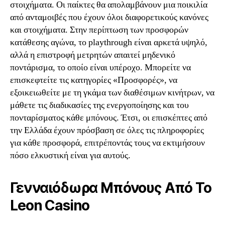
στοιχήματα. Οι παίκτες θα απολαμβάνουν μια ποικιλία
από ανταμοιβές που έχουν όλοι διαφορετικούς κανόνες
και στοιχήματα. Στην περίπτωση των προσφορών
κατάθεσης αγώνα, το playthrough είναι αρκετά υψηλό,
αλλά η επιστροφή μετρητών απαιτεί μηδενικό
ποντάρισμα, το οποίο είναι υπέροχο. Μπορείτε να
επισκεφτείτε τις κατηγορίες «Προσφορές», να
εξοικειωθείτε με τη γκάμα των διαθέσιμων κινήτρων, να
μάθετε τις διαδικασίες της ενεργοποίησης και του
πονταρίσματος κάθε μπόνους. Έτσι, οι επισκέπτες από
την Ελλάδα έχουν πρόσβαση σε όλες τις πληροφορίες
για κάθε προσφορά, επιτρέποντάς τους να εκτιμήσουν
πόσο ελκυστική είναι για αυτούς.
Γενναιόδωρα Μπόνους Από Το
Leon Casino