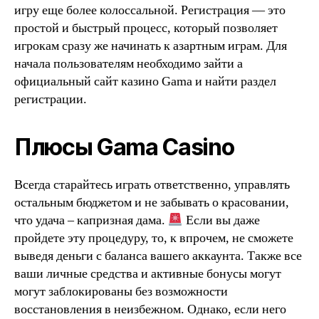
игру еще более колоссальной. Регистрация — это
простой и быстрый процесс, который позволяет
игрокам сразу же начинать к азартным играм. Для
начала пользователям необходимо зайти а
официальный сайт казино Gama и найти раздел
регистрации.
Плюсы Gama Casino
Всегда старайтесь играть ответственно, управлять
остальным бюджетом и не забывать о красовании,
что удача – капризная дама.
Если вы даже
пройдете эту процедуру, то, к впрочем, не сможете
выведя деньги с баланса вашего аккаунта. Также все
ваши личные средства и активные бонусы могут
могут заблокированы без возможности
восстановления в неизбежном. Однако, если него