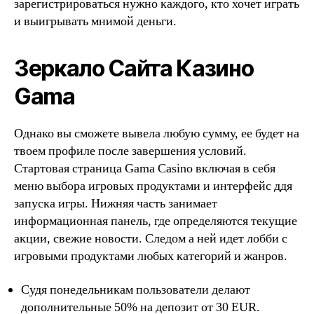
зарегистрироваться нужно каждого, кто хочет играть
и выигрывать мнимой деньги.
Зеркало Сайта Казино
Gama
Однако вы сможете вывела любую сумму, ее будет на
твоем профиле после завершения условий.
Стартовая страница Gama Casino включая в себя
меню выбора игровых продуктами и интерфейс ддя
запуска игры. Нижняя часть занимает
информационная панель, где определяются текущие
акции, свежие новости. Следом а ней идет лобби с
игровыми продуктами любых категорий и жанров.
Судя понедельникам пользователи делают
дополнительные 50% на депозит от 30 EUR.