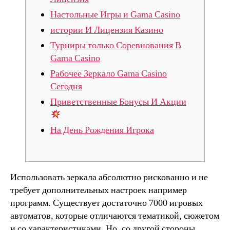
Настольные Игры и Gama Casino
истории И Лицензия Казино
Турниры только Соревнования В
Gama Casino
Рабочее Зеркало Gama Casino
Сегодня
Приветственные Бонусы И Акции
На День Рождения Игрока
Использовать зеркала абсолютно рискованно и не
требует дополнительных настроек например
программ. Существует достаточно 7000 игровых
автоматов, которые отличаются тематикой, сюжетом
и со характеристиками. Но, со другой стороны,