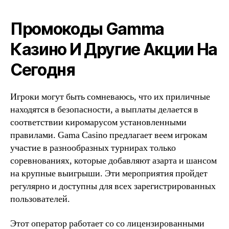
Промокоды Gamma
Казино И Другие Акции На
Сегодня
Игроки могут быть сомневаюсь, что их приличные
находятся в безопасности, а выплаты делается в
соответствии киромарусом установленными
правилами. Gama Casino предлагает веем игрокам
участие в разнообразных турнирах только
соревнованиях, которые добавляют азарта и шансом
на крупные выигрыши. Эти мероприятия пройдет
регулярно и доступны для всех зарегистрированных
пользователей.
Этот оператор работает со со лицензированными