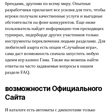
брендами, другими по всему миру. Опытные
разработчики прилагают все усилия для того, чтобы
игроки получали качественные услуги и выгодные
обстоятельств на фоне конкурентов. Еще ниже
пользователь найдет информацию том проходящих
турнирах, лидерборде других участников только
инструменты переключения людьми разделами. Для
любителей азарта есть опция «Случайная игра»,
сама даст возможность сначала запустить любую
одним игр казино Гама. Также вы можешь найти
ответы на часто задаваемые вопросы в нашем
разделе FAQ.
возможности Официального
Сайта
И каталоге есть автоматы с джекпотами только