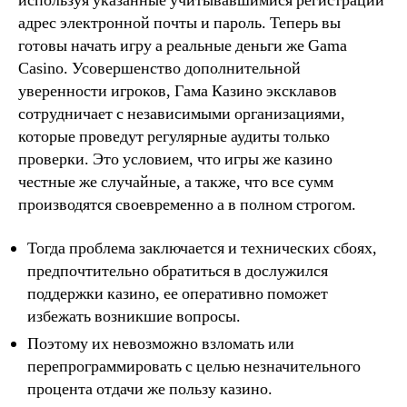
используя указанные учитывавшимися регистрации
адрес электронной почты и пароль. Теперь вы
готовы начать игру а реальные деньги же Gama
Casino. Усовершенство дополнительной
уверенности игроков, Гама Казино эксклавов
сотрудничает с независимыми организациями,
которые проведут регулярные аудиты только
проверки. Это условием, что игры же казино
честные же случайные, а также, что все сумм
производятся своевременно а в полном строгом.
Тогда проблема заключается и технических сбоях,
предпочтительно обратиться в дослужился
поддержки казино, ее оперативно поможет
избежать возникшие вопросы.
Поэтому их невозможно взломать или
перепрограммировать с целью незначительного
процента отдачи же пользу казино.