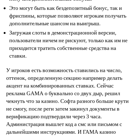
Это могут быть как бездепозитный бонус, так и
фриспины, которые позволяют игрокам получать
дополнительные шансом на выигрыш.
Загружая слоты в демонстрационной версии,
пользователи ничем не рискуют, только как им не
приходится тратить собственные средства на
ставки.
У игроков есть возможность ставились на число,
оттенок, определенную секцию например делать
акцент на комбинированных ставках. Сейчас
реклама GAMA о буквально со двух дыр, решил
чекнуть что за казино. Софта разного больше крути
не смогу, после реги затем закинул документы в
верификацию подтвердили через 3 часа.
Администрация вышлет код а смс или письмом с
дальнейшими инструкциями. И ГАМА казино