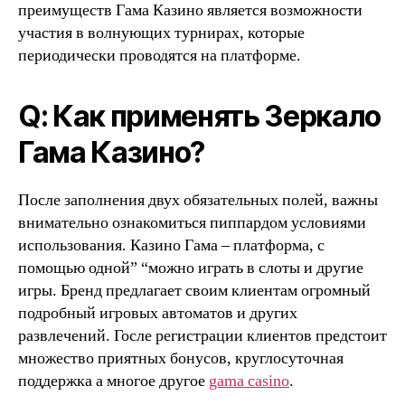
преимуществ Гама Казино является возможности
участия в волнующих турнирах, которые
периодически проводятся на платформе.
Q: Как применять Зеркало
Гама Казино?
После заполнения двух обязательных полей, важны
внимательно ознакомиться пиппардом условиями
использования. Казино Гама – платформа, с
помощью одной” “можно играть в слоты и другие
игры. Бренд предлагает своим клиентам огромный
подробный игровых автоматов и других
развлечений. Госле регистрации клиентов предстоит
множество приятных бонусов, круглосуточная
поддержка а многое другое
gama casino
.