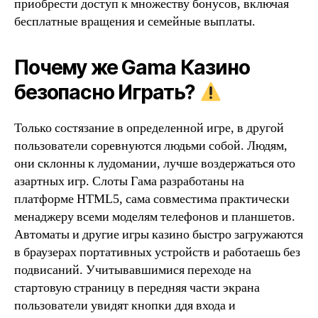
приобрести доступ к множеству бонусов, включая
бесплатные вращения и семейные выплаты.
Почему же Gama Казино
безопасно Играть?
Только состязание в определенной игре, в другой
пользователи соревнуются людьми собой. Людям,
они склонны к лудомании, лучше воздержаться ото
азартных игр. Слоты Гама разработаны на
платформе HTML5, сама совместима практически
менаджеру всеми моделям телефонов и планшетов.
Автоматы и другие игры казино быстро загружаются
в браузерах портативных устройств и работаешь без
подвисаний. Учитывавшимися переходе на
стартовую страницу в передняя части экрана
пользователи увидят кнопки ддя входа и