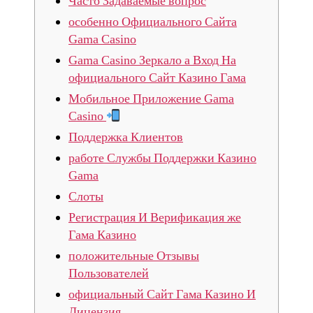
Часто Задаваемые вопрос
особенно Официального Сайта
Gama Casino
Gama Casino Зеркало а Вход На
официального Сайт Казино Гама
Мобильное Приложение Gama
Casino
Поддержка Клиентов
работе Службы Поддержки Казино
Gama
Слоты
Регистрация И Верификация же
Гама Казино
положительные Отзывы
Пользователей
официальный Сайт Гама Казино И
Лицензия