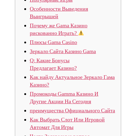
Особенности Выведения
Выигрышей
Почему же Gama Казино
рискованно Играть?
Плюсы Gama Casino
Зеркало Сайта Казино Gama
Q: Какие Бонусы
Предлагает Казино?
Как найду Актуальное Зеркало Гама
Казино?
Промокоды Gamma Казино И
Другие Акции На Сегодня
преимущества Официального Сайта
Как Выбрать Слот Или Игровой
Автомат Для Игры