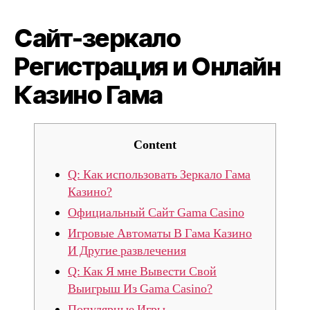
Сайт-зеркало
Регистрация и Онлайн
Казино Гама
Content
Q: Как использовать Зеркало Гама
Казино?
Официальный Сайт Gama Casino
Игровые Автоматы В Гама Казино
И Другие развлечения
Q: Как Я мне Вывести Свой
Выигрыш Из Gama Casino?
Популярные Игры