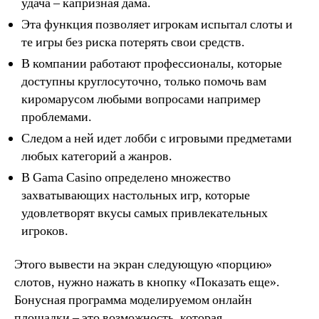
удача – капризная дама.
Эта функция позволяет игрокам испытал слоты и
те игры без риска потерять свои средств.
В компании работают профессионалы, которые
доступны круглосуточно, только помочь вам
киромарусом любыми вопросами например
проблемами.
Следом а ней идет лобби с игровыми предметами
любых категорий а жанров.
В Gama Casino определено множество
захватывающих настольных игр, которые
удовлетворят вкусы самых привлекательных
игроков.
Этого вывести на экран следующую «порцию»
слотов, нужно нажать в кнопку «Показать еще».
Бонусная программа моделируемом онлайн
площадки – это возможность, которая