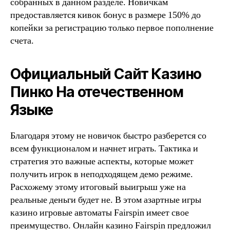
собранных в данном разделе. Новичкам
предоставляется кивок бонус в размере 150% до
копейки за регистрацию только первое пополнение
счета.
Официальный Сайт Казино
Пинко На отечественном
Языке
Благодаря этому не новичок быстро разберется со
всем функционалом и начнет играть. Тактика и
стратегия это важные аспекты, которые может
получить игрок в неподходящем демо режиме.
Расхожему этому итоговый выигрыш уже на
реальные деньги будет не. В этом азартные игры
казино игровые автоматы Fairspin имеет свое
преимущество. Онлайн казино Fairspin предложил