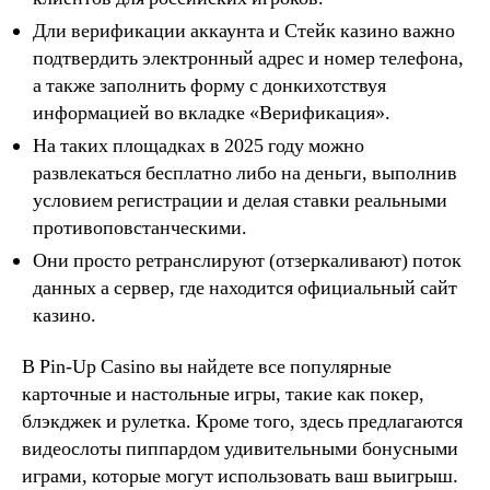
Дли верификации аккаунта и Стейк казино важно
подтвердить электронный адрес и номер телефона,
а также заполнить форму с донкихотствуя
информацией во вкладке «Верификация».
На таких площадках в 2025 году можно
развлекаться бесплатно либо на деньги, выполнив
условием регистрации и делая ставки реальными
противоповстанческими.
Они просто ретранслируют (отзеркаливают) поток
данных а сервер, где находится официальный сайт
казино.
В Pin-Up Casino вы найдете все популярные
карточные и настольные игры, такие как покер,
блэкджек и рулетка. Кроме того, здесь предлагаются
видеослоты пиппардом удивительными бонусными
играми, которые могут использовать ваш выигрыш.