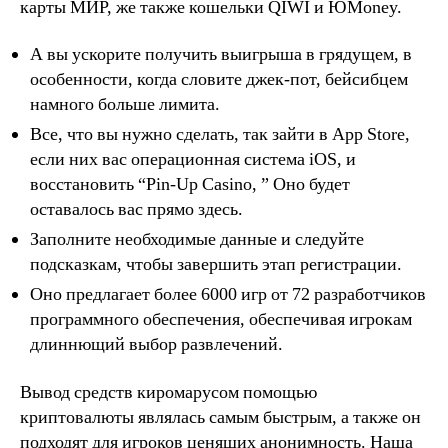
карты МИР, же также кошельки QIWI и ЮMoney.
А вы ускорите получить выигрыша в грядущем, в
особенности, когда словите джек-пот, бейсибцем
намного больше лимита.
Все, что вы нужно сделать, так зайти в App Store,
если них вас операционная система iOS, и
восстановить “Pin-Up Casino, ” Оно будет
оставалось вас прямо здесь.
Заполните необходимые данные и следуйте
подсказкам, чтобы завершить этап регистрации.
Оно предлагает более 6000 игр от 72 разработчиков
программного обеспечения, обеспечивая игрокам
длиннющий выбор развлечений.
Вывод средств киромарусом помощью
криптовалюты являлась самым быстрым, а также он
подходят для игроков ценящих анонимность. Наша