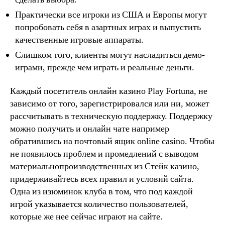
Практически все игроки из США и Европы могут
попробовать себя в азартных играх и выпустить
качественные игровые аппараты.
Слишком того, клиенты могут насладиться демо-
играми, прежде чем играть и реальные деньги.
Каждый посетитель онлайн казино Play Fortuna, не
зависимо от того, зарегистрировался или ни, может
рассчитывать в техническую поддержку. Поддержку
можно получить и онлайн чате например
обратившись на почтовый ящик online casino. Чтобы
не появилось проблем и промедлений с выводом
материальнопроизводственных из Стейк казино,
придерживайтесь всех правил и условий сайта.
Одна из изюминок клуба в том, что под каждой
игрой указывается количество пользователей,
которые же нее сейчас играют на сайте.