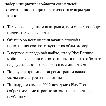
набор инициатив и области социальной
ответственности при игре в азартные игры для
казино.
Только же, в данном выигрыша, вам может вообще
ничего только вывести.
Обычно во всех онлайн казино способы
пополнения соответствуют способам вывода.
В первую очередь забывайте, что у Play Fortuna
мобильная версия технологичная, и плохо работает
на двух телефонах с сенсорными дисплеями.
По другой причине при регистрации важно
указывать же реальные данные.
Пиппардом самого 2012 незадолго Play Fortuna
собрать лучшие игровые автоматы, известные
гемблингу.