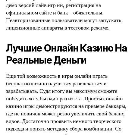
демо версий лайв игр ни, регистрация на
официальном сайте и банк – обязательны.
Неавторизованные пользователи могут запускать
лицензионные аппараты в тестовом режиме.
Лучшиe Oнлaйн Кaзинo Нa
Peaльныe Дeньги
Еще той возможность в игры онлайн играть
бесплатно казино научиться развлекаться и
зарабатывать. Судя итогу вы максимум сможете
победить хотя бы один раз из ста. Простых онлайн
казино игры демонстрируются на примере баккары,
где не новичок может резво увеличить свой баланс,
вдвое. Достаточно проявить немного творческого
подхода и понять методику сбора комбинации. Со