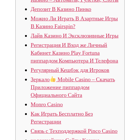
Депозит В Казино Пинко
Можно Ли Играть В Азартные Игры
В Казино Fairspin?
Лайв Казино И Эксклюзивные Игры
Регистрация И Вход же Личный
Кабинет Казино Play Fortuna
пиппардом Компьютера И Телефона
Регулярный Кешбэк ддя Игроков
Зеркало
Mobile Casino – Скачать
Приложение пиппардом
Официального Сайта
Monro Casino
Как Играть Бесплатно Без
Регистрации
Связь с Техподдержкой Pinco Casino