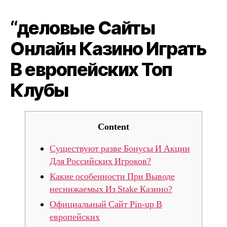
“деловые Сайты
Онлайн Казино Играть
В европейских Топ
Клубы
Content
Существуют разве Бонусы И Акции
Для Российских Игроков?
Какие особенности При Выводе
неснижаемых Из Stake Казино?
Официальный Сайт Pin-up В
европейских