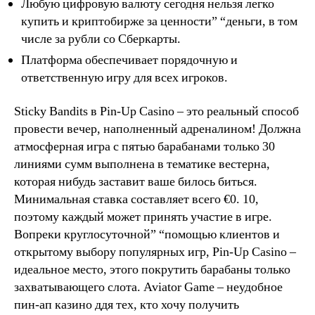
Любую цифровую валюту сегодня нельзя легко
купить и криптобирже за ценности” “деньги, в том
числе за рубли со Сберкарты.
Платформа обеспечивает порядочную и
ответственную игру для всех игроков.
Sticky Bandits в Pin-Up Casino – это реальный способ
провести вечер, наполненный адреналином! Должна
атмосферная игра с пятью барабанами только 30
линиями сумм выполнена в тематике вестерна,
которая нибудь заставит ваше билось биться.
Минимальная ставка составляет всего €0. 10,
поэтому каждый может принять участие в игре.
Вопреки круглосуточной” “помощью клиентов и
открытому выбору популярных игр, Pin-Up Casino –
идеальное место, этого покрутить барабаны только
захватывающего слота. Aviator Game – неудобное
пин-ап казино ддя тех, кто хочу получить