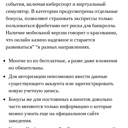
события, включая киберспорт и виртуальный
симулятор. В категории предусмотрены отдельные
бонусы, позволяют страховать экспрессы только
пользоваться фрибетами нет риска для банкролла.
Наличие мобильной версии говорит о красовании,
что онлайн казино надежное и старается
развиваться” “в разных направлениях.
Многие из их бесплатные, а разве даже вложения
но обязательны.
Для авторизации невозможно ввести данные
существующего аккаунта или зарегистрировать
новую учетную запись.
Бонусы же дли постоянных клиентов довольно
часто меняются только информацию о которые
можно узнать еще на официальном сайте
заведения.