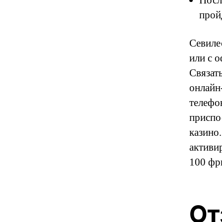
Посл
прой
Севилес
или с 
Связат
онлайн
телефо
приспо
казино
активи
100 фр
От