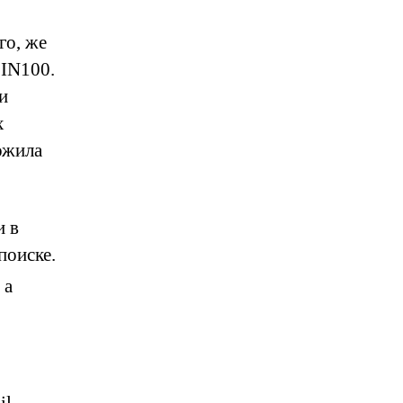
го, же
IN100.
и
х
ожила
и в
поиске.
 а