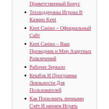
Приветственный Бонус
Техподдержка Игрока В
Казино Kent
Kent Casino – Официальный
Сайт
Kent Casino – Ваш
Проводник и Мир Азартных
Развлечений
Рабочее Зеркало
Кешбэк И Программа
Лояльности Для
Пользователей
Как Пополнить личными
Счёт И начнем Играть