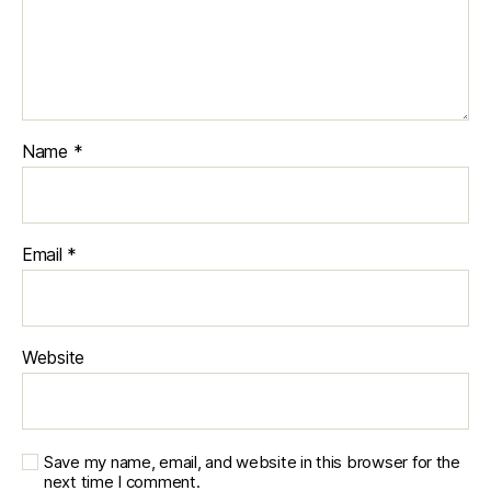
Name
*
Email
*
Website
Save my name, email, and website in this browser for the
next time I comment.