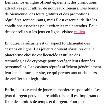
Les casinos en ligne offrent également des promotions
attractives pour attirer de nouveaux joueurs. Des bonus
de bienvenue, des tours gratuits et des promotions
régulières sont courants, mais il est essentiel de lire les
conditions associées pour éviter les malentendus. Pour
des conseils sur les jeux en ligne, visitez
ce lien
.
En outre, la sécurité est un aspect fondamental des
casinos en ligne. Les joueurs doivent s’assurer que la
plateforme choisie est licenciée et utilise des
technologies de cryptage pour protéger leurs données
personnelles. Les casinos réputés affichent généralement
leur licence sur leur site, ce qui permet aux utilisateurs
de vérifier leur légitimité.
Enfin, il est crucial de jouer de manière responsable. Les
jeux d’argent peuvent être addictifs, et il est important de
fixer des limites de temps et d’argent. Pour plus