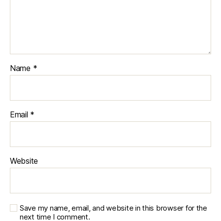
Name
*
Email
*
Website
Save my name, email, and website in this browser for the
next time I comment.