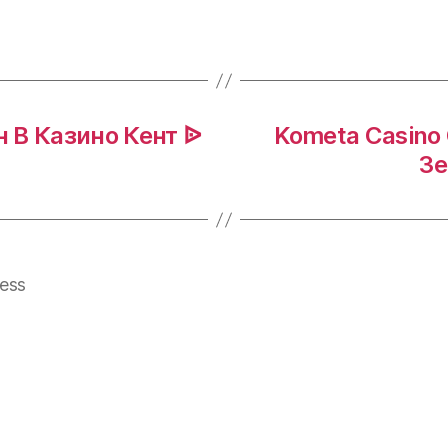
н В Казино Кент ᐉ
Kometa Casino
Зе
ess