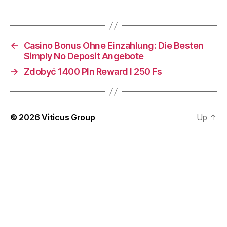
←
Casino Bonus Ohne Einzahlung: Die Besten
Simply No Deposit Angebote
→
Zdobyć 1400 Pln Reward I 250 Fs
© 2026
Viticus Group
Up
↑