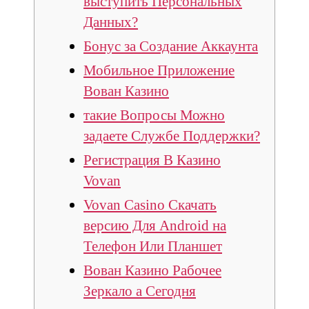
выступить Персональных
Данных?
Бонус за Создание Аккаунта
Мобильное Приложение
Вован Казино
такие Вопросы Можно
задаете Службе Поддержки?
Регистрация В Казино
Vovan
Vovan Casino Скачать
версию Для Android на
Телефон Или Планшет
Вован Казино Рабочее
Зеркало а Сегодня