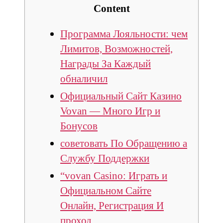
Content
Программа Лояльности: чем
Лимитов, Возможностей,
Награды За Каждый
обналичил
Официальный Сайт Казино
Vovan — Много Игр и
Бонусов
советовать По Обращению а
Службу Поддержки
“vovan Casino: Играть и
Официальном Сайте
Онлайн, Регистрация И
проход