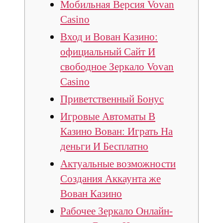
Мобильная Версия Vovan
Casino
Вход и Вован Казино:
официальный Сайт И
свободное Зеркало Vovan
Casino
Приветственный Бонус
Игровые Автоматы В
Казино Вован: Играть На
деньги И Бесплатно
Актуальные возможности
Создания Аккаунта же
Вован Казино
Рабочее Зеркало Онлайн-