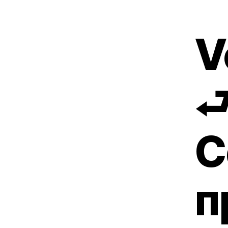
V
⮐
С
п