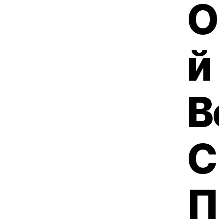
О
й
В
С
П