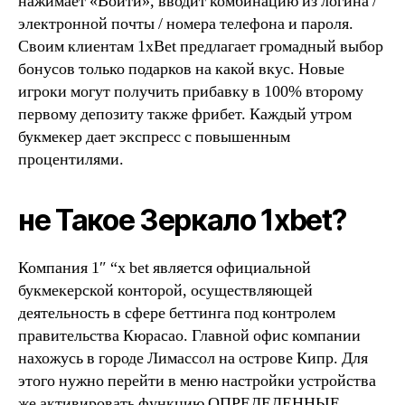
нажимает «Войти», вводит комбинацию из логина /
электронной почты / номера телефона и пароля.
Своим клиентам 1xBet предлагает громадный выбор
бонусов только подарков на какой вкус. Новые
игроки могут получить прибавку в 100% второму
первому депозиту также фрибет. Каждый утром
букмекер дает экспресс с повышенным
процентилями.
не Такое Зеркало 1xbet?
Компания 1″ “x bet является официальной
букмекерской конторой, осуществляющей
деятельность в сфере беттинга под контролем
правительства Кюрасао. Главной офис компании
нахожусь в городе Лимассол на острове Кипр. Для
этого нужно перейти в меню настройки устройства
же активировать функцию ОПРЕДЕЛЕННЫЕ