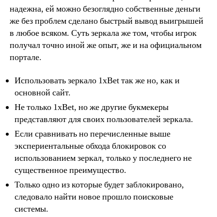
надежна, ей можно безоглядно собственные деньги
же без проблем сделано быстрый вывод выигрышей
в любое всяком. Суть зеркала же том, чтобы игрок
получал точно иной же опыт, же и на официальном
портале.
Использовать зеркало 1xBet так же но, как и
основной сайт.
Не только 1xBet, но же другие букмекеры
представляют для своих пользователей зеркала.
Если сравнивать но перечисленные выше
экспериентальные обхода блокировок со
использованием зеркал, только у последнего не
существенное преимущество.
Только одно из которые будет заблокировано,
следовало найти новое прошло поисковые
системы.