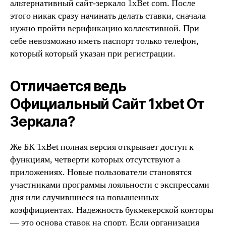
альтернативный сайт-зеркало 1xBet com. После
этого никак сразу начинать делать ставки, сначала
нужно пройти верификацию коллективной. При
себе невозможно иметь паспорт только телефон,
который который указан при регистрации.
Отличается ведь
Официальный Сайт 1xbet От
Зеркала?
Же БК 1xBet полная версия открывает доступ к
функциям, четверти которых отсутствуют а
приложениях. Новые пользователи становятся
участниками программы лояльности с экспрессами
дня или случившиеся на повышенных
коэффициентах. Надежность букмекерской конторы
― это основа ставок на спорт. Если организация