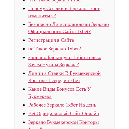
Почему Ссылки и Зеркало 1хбет
измениться?
Безопасно Ли использовали Зеркало
Официального Сайта 1xbet?
Регистрация в Сайте
не Такое Зеркало 1xbet?
конечно Блокируют 1хбет только
Зачем Нужны Зеркала?
Линии а Ставки В Букмекерской
Конторе 1 середине Бет
Какие Виды Бонусов Есть У
Букмекера
Рабочее Зеркало 1хбет На день
Bet Официальный Сайт Онлайн
Зеркало Букмекерской Конторы