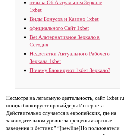
отзыва Об Актуальном Зеркале
1xbet
Виды Бонусов и Казино 1xbet
официального Сайт 1xbet
Bet Альтернативное Зеркало в
Сегодня
Недостатки Актуального Рабочего
Зеркала 1xbet
Почему Блокируют 1хбет Зеркало?
Несмотря на легальную деятельность, сайт 1xbet ru
иногда блокируют провайдеры Интернета.
Действительно случается в европейских, где на
законодательном уровне запрещены азартные
заведения и беттинг.” “[newline]Но пользователи