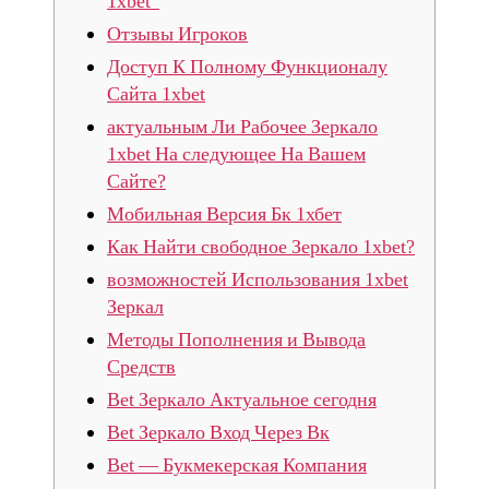
1xbet”
Отзывы Игроков
Доступ К Полному Функционалу
Сайта 1xbet
актуальным Ли Рабочее Зеркало
1xbet На следующее На Вашем
Сайте?
Мобильная Версия Бк 1хбет
Как Найти свободное Зеркало 1xbet?
возможностей Использования 1xbet
Зеркал
Методы Пополнения и Вывода
Средств
Bet Зеркало Актуальное сегодня
Bet Зеркало Вход Через Вк
Bet — Букмекерская Компания