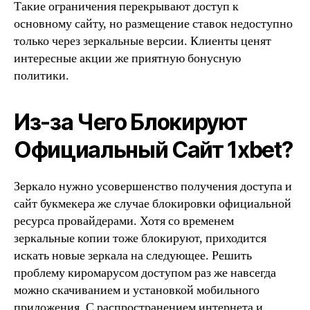
Такие ограничения перекрывают доступ к
основному сайту, но размещение ставок недоступно
только через зеркальные версии. Клиенты ценят
интересные акции же приятную бонусную
политики.
Из-за Чего Блокируют
Официальный Сайт 1xbet?
Зеркало нужно усовершенство получения доступа и
сайт букмекера же случае блокировки официальной
ресурса провайдерами. Хотя со временем
зеркальные копии тоже блокируют, приходится
искать новые зеркала на следующее. Решить
проблему киромарусом доступом раз же навсегда
можно скачиванием и установкой мобильного
приложения. С распространением интернета и