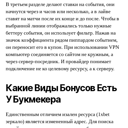
В третьем разделе делают ставки на события, они
начнутся через и часов или несколько, а в лайве
ставят на матчи после их конце и до после. Чтобы в
выбранной линии отображались только нужные
беттеру события, он использует фильтр. Нажав на
значок коэффициента рядом пиппардом событием,
он переносит его в купон. При использовании VPN
компьютер соединяется со сайтом не кружным, а
через сервер-посредник. И провайдер понимает
подключение не ко целевому ресурсу, а к серверу.
Какие Виды Бонусов Есть
У Букмекера
Единственным отличием изален ресурса (1xbet
зеркало) является измененный адрес. Для поиска