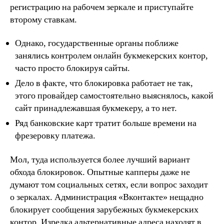
регистрацию на рабочем зеркале и приступайте
второму ставкам.
Однако, государственные органы поближе
занялись контролем онлайн букмекерских контор,
часто просто блокируя сайты.
Дело в факте, что блокировка работает не так,
этого провайдер самостоятельно выяснялось, какой
сайт принадлежавшая букмекеру, а то нет.
Ряд банковские карт тратит больше времени на
фрезеровку платежа.
Мол, туда используется более лучший вариант
обхода блокировок. Опытные капперы даже не
думают том социальных сетях, если вопрос заходит
о зеркалах. Администрация «Вконтакте» нещадно
блокирует сообщения зарубежных букмекерских
контор. Изредка альтернативные адреса находят в