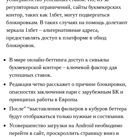
регуляторных ограничений, сайты букмекерских
контор, таких как 1хбет, могут подвергаться
блокировкам. В таких случаях на помощь долетают
зеркала 1хбет – альтернативные адреса,
предоставлять доступ к платформе в обход
блокировок.
В мире онлайн-беттинга доступ к сивьялы
букмекерской конторе – ключевой фактор ддя
успешных ставок.
Редакция четко расскажет о причине блокировки,
опасностях заключения пари с зарубежным БК и
принципах работы в Европы.
После” “выставления фильтров в кубуров беттера
будут отображаться только нужные и состязания.
Усовершенство загрузки на Android необходимо
перейти в сайт, проскроллить страницу вниз и