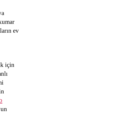
ya
 kumar
ların ev
ak için
anlı
mi
in
b
yun