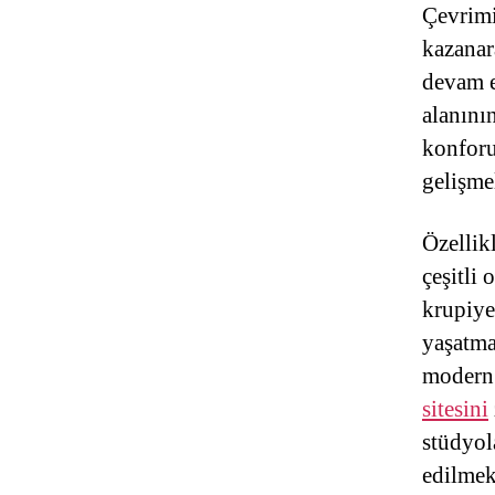
Çevrimi
kazanar
devam e
alanının
konforu
gelişme
Özellikl
çeşitli
krupiye
yaşatma
modern 
sitesini
stüdyol
edilmek