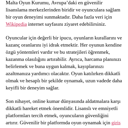
Malta Oyun Kurumu, Avrupa’daki en güvenilir
lisanslama merkezlerinden biridir ve oyunculara sağlam
bir oyun deneyimi sunmaktadır. Daha fazla veri için
Wikipedia
internet sayfasını ziyaret edebilirsiniz.
Oyuncular için değerli bir ipucu, oyunların kurallarını ve
kazanç oranlarını iyi idrak etmektir. Her oyunun kendine
özgü yöntemleri vardır ve bu stratejileri öğrenmek,
kazanma olasılığını artırabilir. Ayrıca, harcama planınızı
belirlemek ve buna uygun kalmak, kayıplarınızı
azaltmanıza yardımcı olacaktır. Oyun katılırken dikkatli
olmak ve hesaplı bir şekilde oynamak, uzun vadede daha
keyifli bir deneyim sağlar.
Son nihayet, online kumar dünyasında aldatmalara karşı
dikkatli hareket etmek önemlidir. Lisanslı ve emniyetli
platformları tercih etmek, oyuncuların güvenliğini
artırır. Güvenilir bir platformda oyun oynamak için
giris