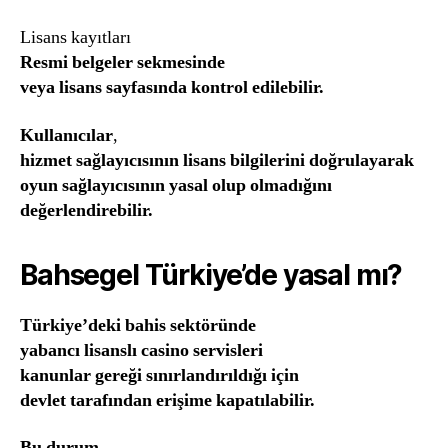
Lisans kayıtları
Resmi belgeler sekmesinde
veya lisans sayfasında kontrol edilebilir.
Kullanıcılar
,
hizmet sağlayıcısının lisans bilgilerini doğrulayarak
oyun sağlayıcısının yasal olup olmadığını
değerlendirebilir.
Bahsegel Türkiye’de yasal mı?
Türkiye’deki bahis sektöründe
yabancı lisanslı casino servisleri
kanunlar gereği sınırlandırıldığı için
devlet tarafından erişime kapatılabilir.
Bu durum