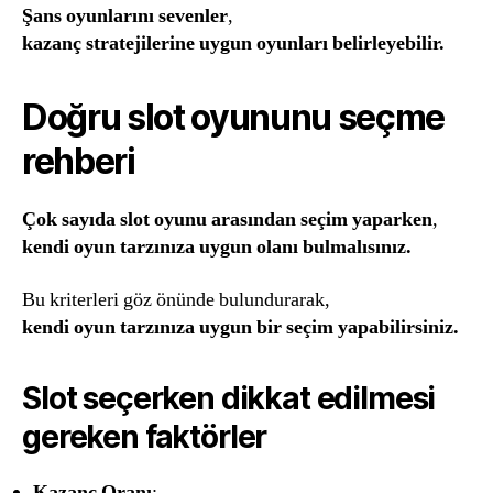
Şans oyunlarını sevenler
,
kazanç stratejilerine uygun oyunları belirleyebilir.
Doğru slot oyununu seçme
rehberi
Çok sayıda slot oyunu arasından seçim yaparken
,
kendi oyun tarzınıza uygun olanı bulmalısınız.
Bu kriterleri göz önünde bulundurarak,
kendi oyun tarzınıza uygun bir seçim yapabilirsiniz.
Slot seçerken dikkat edilmesi
gereken faktörler
Kazanç Oranı
: