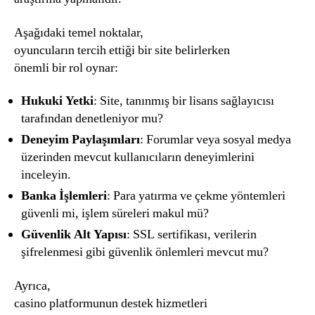
Aşağıdaki temel noktalar,
oyuncuların tercih ettiği bir site belirlerken
önemli bir rol oynar:
Hukuki Yetki
: Site, tanınmış bir lisans sağlayıcısı
tarafından denetleniyor mu?
Deneyim Paylaşımları
: Forumlar veya sosyal medya
üzerinden mevcut kullanıcıların deneyimlerini
inceleyin.
Banka İşlemleri
: Para yatırma ve çekme yöntemleri
güvenli mi, işlem süreleri makul mü?
Güvenlik Alt Yapısı
: SSL sertifikası, verilerin
şifrelenmesi gibi güvenlik önlemleri mevcut mu?
Ayrıca,
casino platformunun destek hizmetleri