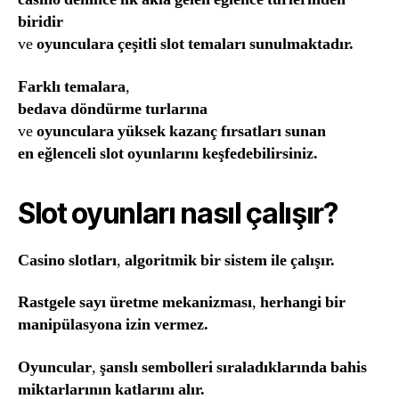
biridir
ve
oyunculara çeşitli slot temaları sunulmaktadır.
Farklı temalara
,
bedava döndürme turlarına
ve
oyunculara yüksek kazanç fırsatları sunan
en eğlenceli slot oyunlarını keşfedebilirsiniz.
Slot oyunları nasıl çalışır?
Casino slotları
,
algoritmik bir sistem ile çalışır.
Rastgele sayı üretme mekanizması
,
herhangi bir
manipülasyona izin vermez.
Oyuncular
,
şanslı sembolleri sıraladıklarında
bahis
miktarlarının katlarını alır.