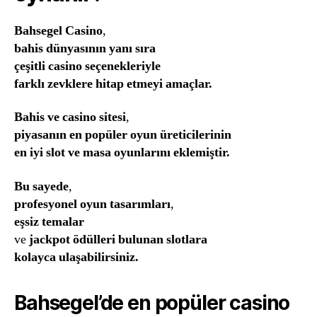
Bahsegel Casino
,
bahis dünyasının yanı sıra
çeşitli casino seçenekleriyle
farklı zevklere hitap etmeyi amaçlar.
Bahis ve casino sitesi
,
piyasanın en popüler oyun üreticilerinin
en iyi slot ve masa oyunlarını eklemiştir.
Bu sayede
,
profesyonel oyun tasarımları
,
eşsiz temalar
ve
jackpot ödülleri bulunan slotlara
kolayca ulaşabilirsiniz.
Bahsegel’de en popüler casino