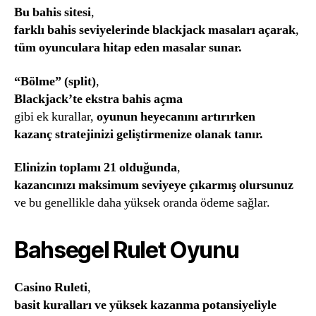
Bu bahis sitesi
,
farklı bahis seviyelerinde blackjack masaları açarak
,
tüm oyunculara hitap eden masalar sunar.
“Bölme” (split)
,
Blackjack’te ekstra bahis açma
gibi ek kurallar,
oyunun heyecanını artırırken
kazanç stratejinizi geliştirmenize olanak tanır.
Elinizin toplamı 21 olduğunda
,
kazancınızı maksimum seviyeye çıkarmış olursunuz
ve bu genellikle daha yüksek oranda ödeme sağlar.
Bahsegel Rulet Oyunu
Casino Ruleti
,
basit kuralları ve yüksek kazanma potansiyeliyle