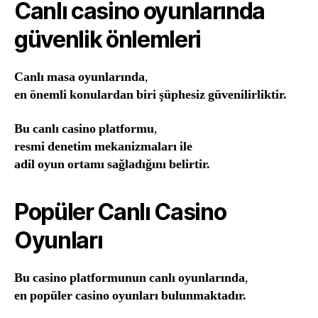
Canlı casino oyunlarında
güvenlik önlemleri
Canlı masa oyunlarında
,
en önemli konulardan biri şüphesiz güvenilirliktir.
Bu canlı casino platformu
,
resmi denetim mekanizmaları ile
adil oyun ortamı sağladığını belirtir.
Popüler Canlı Casino
Oyunları
Bu casino platformunun canlı oyunlarında
,
en popüler casino oyunları bulunmaktadır.