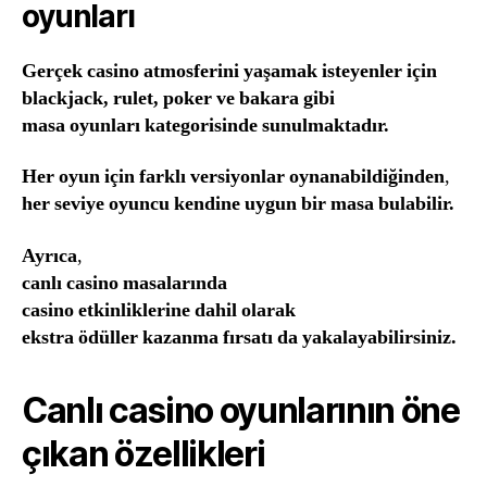
oyunları
Gerçek casino atmosferini yaşamak isteyenler için
blackjack, rulet, poker ve bakara gibi
masa oyunları kategorisinde sunulmaktadır.
Her oyun için farklı versiyonlar oynanabildiğinden
,
her seviye oyuncu kendine uygun bir masa bulabilir.
Ayrıca
,
canlı casino masalarında
casino etkinliklerine dahil olarak
ekstra ödüller kazanma fırsatı da yakalayabilirsiniz.
Canlı casino oyunlarının öne
çıkan özellikleri