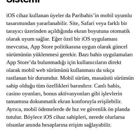
iOS cihaz kullanan üyeler da Paribahis’in mobil uyumlu
tasarımından yararlanabilir. Site, Safari veya farklı bir
tarayıcı üzerinden açıldığında ekran boyutuna otomatik
olarak uyum sağlar. Eğer özel bir iOS uygulaması
mevcutsa, App Store politikasına uygun olarak güncel
sürümünün yüklenmesi gerekir. Bazı bahis uygulamaları
App Store’da bulunmadığı için kullanıcıların direkt
olarak mobil web sürümünü kullanması da sıkça
rastlanan bir durumdur. Mobil sürüm, masaüstü sürümün
sahip olduğu tüm özellikleri barındırır. Canlı bahis,
casino oyunları, bonus aktivasyonları gibi işlevlerin
tamamına dokunmatik ekran konforuyla erişilebilir.
Ayrıca, mobil ödemelerde de hız ve güvenlik ön planda
tutulur. Böylece iOS cihaz sahipleri, nerede olurlarsa
olsunlar anında hesaplarına erişim sağlayabilir.