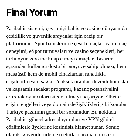
Final Yorum
Paribahis sistemi, çevrimiçi bahis ve casino dünyasında
çeşitlilik ve güvenlik arayanlar için cazip bir
platformdur. Spor bahislerinde çeşitli maçlar, canlı maç
deneyimi, eSpor turnuvaları ve casino seçenekleri, her
türlü oyun zevkine hitap etmeyi amaçlar. Tasarım
açısından kullanıcı dostu bir arayüze sahip olması, hem
masaüstü hem de mobil cihazlardan rahatlıkla
erişilebilmesini sağlar. Yüksek oranlar, düzenli bonuslar
ve kapsamlı sadakat programı, kazanç potansiyelini
artırarak oyuncuları sitede tutmayı başarıyor. Elbette
erişim engelleri veya domain değişiklikleri gibi konular
Türkiye pazarının genel bir sorunudur. Bu noktada
Paribahis, güncel adres duyuruları ve VPN gibi ek
çözümlerle üyelerine kesintisiz hizmet sunar. Sonuç
olarak, güvenilir ödeme metotları, uzman müşteri