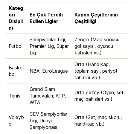
Kateg
ori
En Çok Tercih
Kupon Çeşitlerinin
Disipli
Edilen Ligler
Çeşitliliği
ni
Şampiyonlar Ligi,
Zengin (Maç sonucu,
Futbol
Premier Lig, Süper
gol sayısı, oyuncu
Lig
bahisleri vs.)
Orta (Handikap,
Basket
NBA, EuroLeague
toplam sayı, periyot
bol
tahmini vb.)
Grand Slam
Orta düzey (Oyun, set,
Tenis
Turnuvaları, ATP,
maç bahisleri vs.)
WTA
CEV Şampiyonlar
Voleyb
Orta (Set, maç skoru,
Ligi, Dünya
ol
handikap vb.)
Şampiyonası