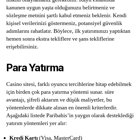
kanunen uygun yaşta olduğunuzu belirtmeniz ve
sözleşme metnini şartlı kabul etmeniz beklenir. Kendi
kişisel verilerinizi göstermeniz, potansiyel güvenlik
adımlarını rahatlatır. Böylece, ilk yatırımınızı yaptıktan
hemen sonra ekstra tekliflere ve şans tekliflerine
erişebilirsiniz.
Para Yatırma
Casino sitesi, farklı oyuncu tercihlerine hitap edebilmek
için birden çok para yatırma yöntemi sunar. süre
avantajı, şifreli aktarım ve düşük maliyetler, bu
yöntemlerde dikkate alınan en önemli kriterlerdir.
Aşağıdaki listede Paribahis’in yaygın olarak desteklediği
yatırım yöntemleri yer alır:
Kredi Kartı
(Visa, MasterCard)