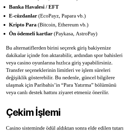
Banka Havalesi / EFT
E-cüzdanlar
(EcoPayz, Papara vb.)
Kripto Para
(Bitcoin, Ethereum vb.)
Ön ödemeli kartlar
(Paykasa, AstroPay)
Bu alternatiflerden birini seçerek giriş bakiyenize
dakikalar içinde fon aktarabilir, ardından spor bahisleri
veya casino oyunlarına hızlıca giriş yapabilirsiniz.
Transfer seçeneklerinin limitleri ve işlem süreleri
değişiklik gösterebilir. Bu nedenle, güncel bilgilere
ulaşmak için Paribahis’in “Para Yatırma” bölümünü
veya canlı destek hattını ziyaret etmeniz önerilir.
Çekim İşlemi
Casino sisteminde ödül aldıktan sonra elde edilen tutarı