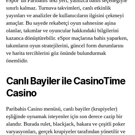
eSpor’un Paribahis’teki yeri, yalnızca bahis seçeneğiyle
sınırlı kalmaz. Turnuva takvimleri, canlı etkinlik
yayınları ve analizler de kullanıcıların ilgisini çekmeyi
amaçlar. Bu sayede rekabetçi oyun sahnesine aşina
olanlar, takımlar ve oyuncular hakkındaki bilgilerini
kazanca dönüştürebilir. eSpor maçlarına bahis yaparken,
takımların oyun stratejilerini, güncel form durumlarını
ve harita tercihlerini göz önünde bulundurmak
önemlidir.
Canlı Bayiler ile CasinoTime
Casino
Paribahis Casino menüsü, canlı bayiler (krupiyeler)
eşliğinde oynamak isteyenler için son derece cazip bir
alandır. Burada rulet, blackjack, bakara ve çeşitli poker
varyasyonları, gerçek krupiyeler tarafından yönetilir ve