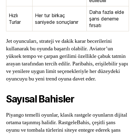
edilebilir
Daha fazla elde
Hızlı
Her tur birkaç
şans deneme
Turlar
saniyede sonuçlanır
fırsatı
Jet oyuncuları, strateji ve dakik karar becerilerini
kullanarak bu oyunda başarılı olabilir. Aviator’un
yüksek tempo ve çarpan gerilimi özellikle çabuk tatmin
arayan tarafından tercih edilir. Paribahis, erişilebilir yapı
ve yenilere uygun limit seçenekleriyle her düzeydeki
oyuncuyu bu yeni trend oyuna davet eder.
Sayısal Bahisler
Piyango temelli oyunlar, klasik rastgele oyunların dijital
ortama taşınmış halidir. RastgeleBahis, çeşitli şans
oyunu ve tombala türlerini siteye entegre ederek şans