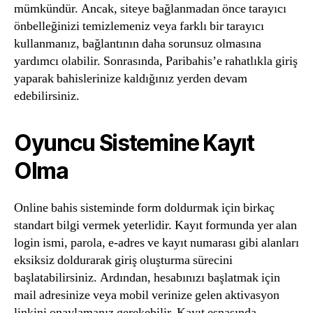
mümkündür. Ancak, siteye bağlanmadan önce tarayıcı
önbelleğinizi temizlemeniz veya farklı bir tarayıcı
kullanmanız, bağlantının daha sorunsuz olmasına
yardımcı olabilir. Sonrasında, Paribahis’e rahatlıkla giriş
yaparak bahislerinize kaldığınız yerden devam
edebilirsiniz.
Oyuncu Sistemine Kayıt
Olma
Online bahis sisteminde form doldurmak için birkaç
standart bilgi vermek yeterlidir. Kayıt formunda yer alan
login ismi, parola, e-adres ve kayıt numarası gibi alanları
eksiksiz doldurarak giriş oluşturma sürecini
başlatabilirsiniz. Ardından, hesabınızı başlatmak için
mail adresinize veya mobil verinize gelen aktivasyon
linkini onaylamanız gerekebilir. Kayıt esnasında