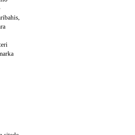
e
ribahis,
ara
teri
 marka