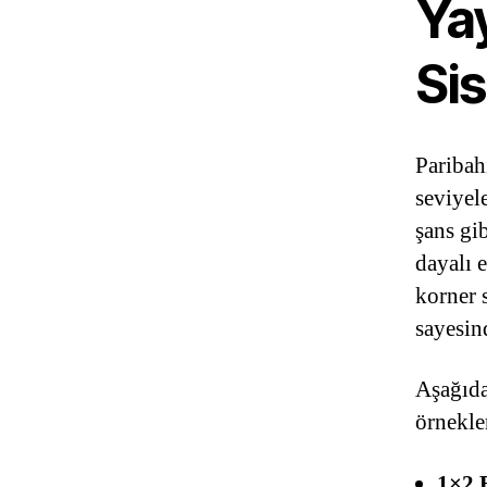
Yay
Sis
Paribah
seviyel
şans gi
dayalı 
korner s
sayesin
Aşağıda,
örnekle
1×2 