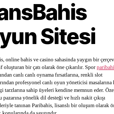
ansBahis
yun Sitesi
s, online bahis ve casino sahasinda yaygın bir çerçe
if oluşturan bir çatı olarak öne çıkarılır. Spor
paribahi
ından canlı canlı oynama fırsatlarına, renkli slot
rından profesyonel canlı oyun yöneticisi masalarına 
ilgi tarzlarına sahip üyeleri kendine memnun eder. Öze
 pazarına yönelik dil desteği ve hızlı nakit çıkışı
eriyle tanınan Paribahis, lisanslı bir oluşum olarak 
ık konularında da saygındır.