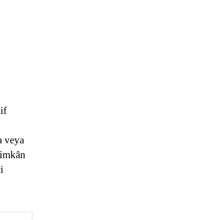
if
a veya
 imkân
i