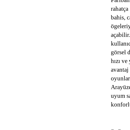
Paribahi
rahatça 
bahis, c
ögeleriy
açabilir
kullanı
görsel 
hızı ve
avantaj
oyunları
Arayüzd
uyum sağ
konfor