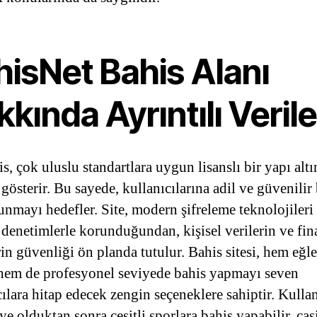
hisNet Bahis Alanı
kında Ayrıntılı Verile
s, çok uluslu standartlara uygun lisanslı bir yapı alt
 gösterir. Bu sayede, kullanıcılarına adil ve güvenilir 
unmayı hedefler. Site, modern şifreleme teknolojileri
 denetimlerle korunduğundan, kişisel verilerin ve fin
rin güvenliği ön planda tutulur. Bahis sitesi, hem eğl
hem de profesyonel seviyede bahis yapmayı seven
ılara hitap edecek zengin seçeneklere sahiptir. Kullan
ye olduktan sonra çeşitli sporlara bahis yapabilir, ca