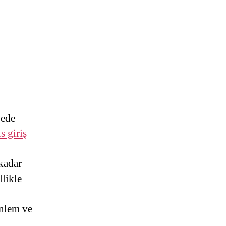
vede
s giriş
kadar
llikle
önlem ve