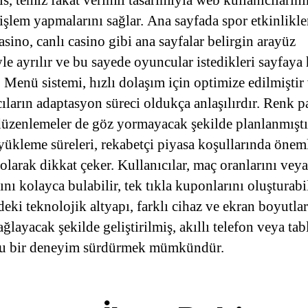
s, temiz fakat verimli tasarımıyla web kullanıcılarını
işlem yapmalarını sağlar. Ana sayfada spor etkinlikler
asino, canlı casino gibi ana sayfalar belirgin arayüz
le ayrılır ve bu sayede oyuncular istedikleri sayfaya 
. Menü sistemi, hızlı dolaşım için optimize edilmiştir
cıların adaptasyon süreci oldukça anlaşılırdır. Renk pa
düzenlemeler de göz yormayacak şekilde planlanmıştır
 yükleme süreleri, rekabetçi piyasa koşullarında öneml
 olarak dikkat çeker. Kullanıcılar, maç oranlarını vey
nı kolayca bulabilir, tek tıkla kuponlarını oluşturabil
eki teknolojik altyapı, farklı cihaz ve ekran boyutla
layacak şekilde geliştirilmiş, akıllı telefon veya tab
lu bir deneyim sürdürmek mümkündür.