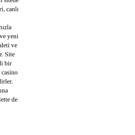
n sitede
i, canlı
hızla
 ve yeni
leti ve
. Site
i bir
a casino
irler.
rına
lette de