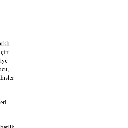
rklı
çift
rüye
ucu,
ahisler
eri
berlik,