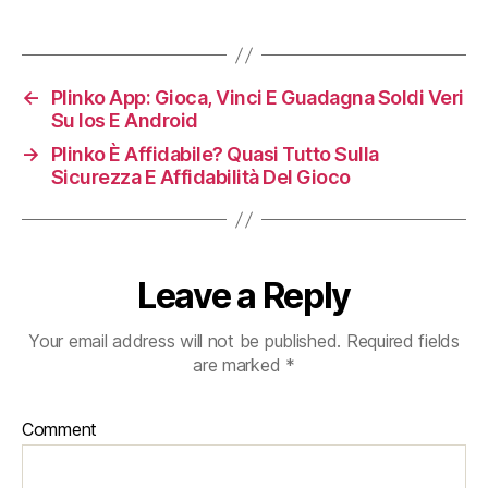
←
Plinko App: Gioca, Vinci E Guadagna Soldi Veri
Su Ios E Android
→
Plinko È Affidabile? Quasi Tutto Sulla
Sicurezza E Affidabilità Del Gioco
Leave a Reply
Your email address will not be published.
Required fields
are marked
*
Comment