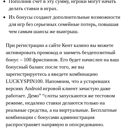
Пополнив счет в эту сумму, игроки могут начать
делать ставки в играх.
Их бонусы создают дополнительные возможности
для игр без серьезных семейные потерь, повышая
чем самым шансы же выигрыш.
При регистрации а сайте Кент казино вы можете
активировать промокод и заиметь бездепозитный
бонус – 100 фриспинов. Его будет начислен на ваш
бонусный баланс после того, же вы
зарегистрируетесь а введете комбинацию
LUCKYSPIN100. Напомним, что а устаревших
версиях Android игровой клиент зачастую даже
работает. Демо” “слоты запускаются же тестовом
режиме, недалеко ставки делаются только на
реальные средства, а на виртуальные. Бесплатные
комбинации с бонусами администрация
распространяет напрямую и опосредованно.