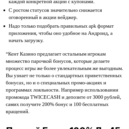
каждой конкретной акции с купонами.
С ростом статусов значительно снижается
оговоренный в акции вейджер.
Надо только подобрать правильных apk формат
приложения, чтобы оно удобное на Андроид, а
начать загрузку.
“Кент Казино предлагает остальным игрокам
множество парочкой бонусов, которые делаете
процесс игры же более увлекательным же выгодным.
Вы узнает не только о стандартных приветственных
бонусах, но и о специальных промо-акциях и
программах лояльности. Например использовании
промокода TWICECASH и депозите от 3000 рублей,
самих получите 200% бонус и 100 бесплатных
вращений.