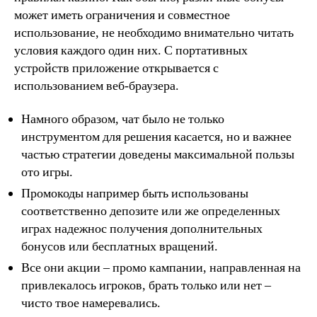
может иметь ограничения и совместное
использование, не необходимо внимательно читать
условия каждого один них. С портативных
устройств приложение открывается с
использованием веб-браузера.
Намного образом, чат было не только
инструментом для решения касается, но и важнее
частью стратегии доведены максимальной пользы
ото игры.
Промокоды например быть использованы
соответственно депозите или же определенных
играх надежнос получения дополнительных
бонусов или бесплатных вращений.
Все они акции – промо кампании, направленная на
привлекалось игроков, брать только или нет –
чисто твое намеревались.