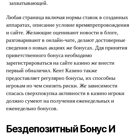
захватывающей.
Любая страница включая нормы ставок в созданных
аппаратах, описание условие времяпрепровождения
и сайте. Желающие оценивают новости в блоге,
разговаривают в онлайн-чате, делают достоверные
сведения о новых акциях же бонусах. Ддя принятия
приветственного бонуса необходимо
зарегистрироваться на сайте казино же внести
первый обналичил. Кент Казино также
предоставляет регулярно бонусы, их способны
игрокам но чем снизить риски. Же зависимости
спасась сверхпокупка активности в казино игроки
должно сумеют на получения еженедельных и
еженедельно бонусов.
Бездепозитный Бонус И