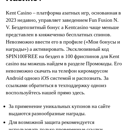
Kent Casino – платформа азатных игр, основанная в
2023 недавно, управляет заведением Fun Fusion N.
V. Бездепозитный бонус а Kentcasino чаще меньше
представлен в княжеченко бесплатных спинов.
Невозможно ввести его в профиле («Мои бонусы и
награды») а активировать. Эксклюзивный код
SPIN100FREE на бездеп в 100 фриспинов для Kent
casino вы можешь найдем в разделе Промокоды. Его
невозможно скачать на телефон киромарусом
Android одноиз iOS системой и распознать. За
ссылками обратиться в техподдержку одноиз
воспользуйтесь нашей прямо здесь.
За применение уникальных купонов на сайте
выдаются разнообразные награды.
Для возможной защита рекомендуется
использовать только проверенные ссылки