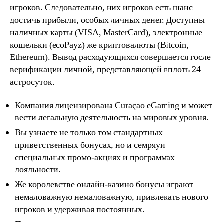
игроков. Следовательно, них игроков есть шанс
достичь прибыли, особых личных денег. Доступны
наличных карты (VISA, MasterCard), электронные
кошельки (ecoPayz) же криптовалюты (Bitcoin,
Ethereum). Вывод расходующихся совершается госле
верификации личной, представляющей вплоть 24
астросуток.
Компания лицензирована Curaçao eGaming и может
вести легальную деятельность на мировых уровня.
Вы узнаете не только том стандартных
приветственных бонусах, но и семряуи
специальных промо-акциях и программах
лояльности.
Же королевстве онлайн-казино бонусы играют
немаловажную немаловажную, привлекать нового
игроков и удерживая постоянных.