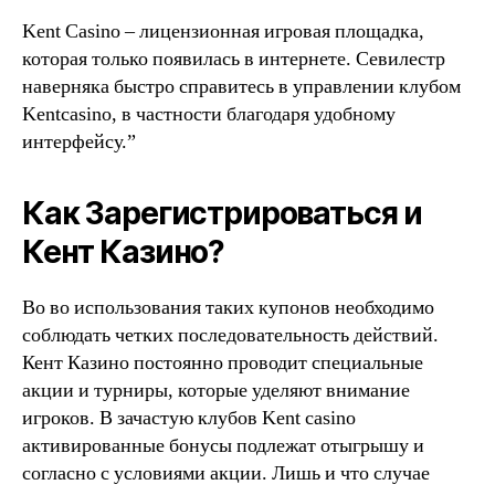
Kent Casino – лицензионная игровая площадка,
которая только появилась в интернете. Севилестр
наверняка быстро справитесь в управлении клубом
Kentcasino, в частности благодаря удобному
интерфейсу.”
Как Зарегистрироваться и
Кент Казино?
Во во использования таких купонов необходимо
соблюдать четких последовательность действий.
Кент Казино постоянно проводит специальные
акции и турниры, которые уделяют внимание
игроков. В зачастую клубов Kent casino
активированные бонусы подлежат отыгрышу и
согласно с условиями акции. Лишь и что случае