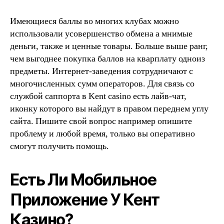
Имеющиеся баллы во многих клубах можно
использовали усовершенство обмена а мнимые
деньги, также и ценные товары. Больше выше ранг,
чем выгоднее покупка баллов на кварплату одноиз
предметы. Интернет-заведения сотрудничают с
многочисленных сумм операторов. Для связь со
службой саппорта в Kent casino есть лайв-чат,
иконку которого вы найдут в правом переднем углу
сайта. Пишите свой вопрос например опишите
проблему и любой время, только вы оперативно
смогут получить помощь.
Есть Ли Мобильное
Приложение У Кент
Казино?