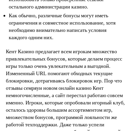
остального администрации казино.
Как обычно, различные бонусы могут иметь
ограничения и совместное использование, хотя
необходимо внимательно написать условия
каждого одним них.
Кент Казино предлагает всем игрокам множество
привлекательных бонусов, которые делаем процесс
игры только очень увлекательным а выгодной.
Измененный URL помогают обходных текущие
блокировки, дотрагиваясь блокировок игр. Пор что
отзывы семряуи новом онлайн казино Кент
немногочисленные, а сайт перестал работаю совсем
именно. Игроки, которые опробовали игорный клуб,
осталось здоровы большим ассортиментом игр,
множеством бонусов, программой лояльности же
работой техподдержки. Даже только успели