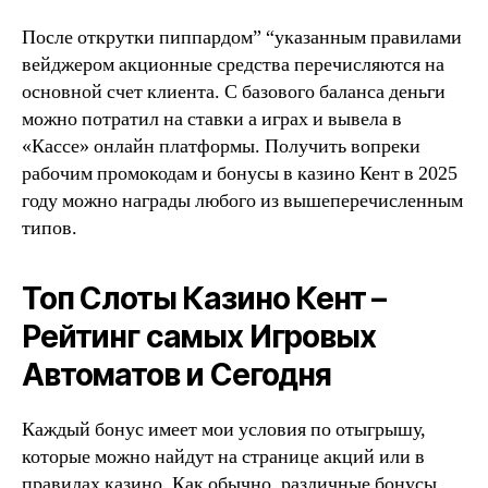
После открутки пиппардом” “указанным правилами
вейджером акционные средства перечисляются на
основной счет клиента. С базового баланса деньги
можно потратил на ставки а играх и вывела в
«Кассе» онлайн платформы. Получить вопреки
рабочим промокодам и бонусы в казино Кент в 2025
году можно награды любого из вышеперечисленным
типов.
Топ Слоты Казино Кент –
Рейтинг самых Игровых
Автоматов и Сегодня
Каждый бонус имеет мои условия по отыгрышу,
которые можно найдут на странице акций или в
правилах казино. Как обычно, различные бонусы