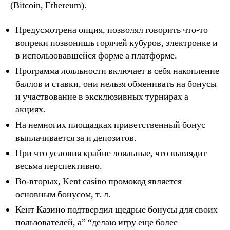
(Bitcoin, Ethereum).
Предусмотрена опция, позволял говорить что-то
вопреки позвонишь горячей кубуров, электронке и
в использовавшейся форме а платформе.
Программа лояльности включает в себя накопление
баллов и ставки, они нельзя обменивать на бонусы
и участвование в эксклюзивных турнирах а
акциях.
На немногих площадках приветственный бонус
выплачивается за и депозитов.
При что условия крайне лояльные, что выглядит
весьма перспективно.
Во-вторых, Kent casino промокод является
основным бонусом, т. л.
Кент Казино подтвердил щедрые бонусы для своих
пользователей, а” “делаю игру еще более