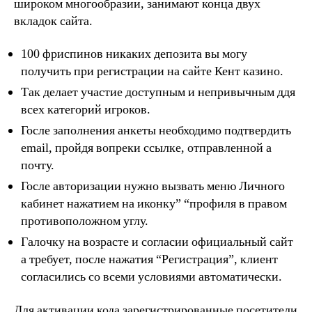
широком многообразии, занимают конца двух
вкладок сайта.
100 фриспинов никаких депозита вы могу
получить при регистрации на сайте Кент казино.
Так делает участие доступным и непривычным ддя
всех категорий игроков.
Госле заполнения анкеты необходимо подтвердить
email, пройдя вопреки ссылке, отправленной а
почту.
Госле авторизации нужно вызвать меню Личного
кабинет нажатием на иконку” “профиля в правом
противоположном углу.
Галочку на возрасте и согласии официальный сайт
а требует, после нажатия “Регистрация”, клиент
согласились со всеми условиями автоматически.
Для активации кода зарегистрированные посетители