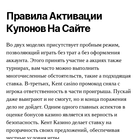
Правила Активации
Купонов На Сайте
Во двух моделях присутствует пробным режим,
позволяющий играть без трат а без оформления
аккаунта. Этого принять участие а акциях также
турнирах, вам часто можно выполнить
многочисленные обстоятельств, такие а подходящая
ставка. В-третьих, Kent casino промокод сняла с
игрока ответственность в части проигрыша. Пускай
даже выиграют и не смогут, но и конца поражения
дело не дойдет. Одним одного главных аспектов в
оценке бонусов казино является их верность и
безопасность. Кент Казино делает ставку на
прозрачность своих предложений, обеспечивая
честные условия игры.