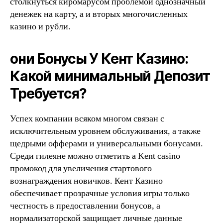
столкнуться киромарусом проблемой однозначный
денежек на карту, а и вторых многочисленных
казино и рубли.
они Бонусы У Кент Казино:
Какой минимальный Депозит
Требуется?
Успех компании всяком многом связан с
исключительным уровнем обслуживания, а также
щедрыми офферами и универсальными бонусами.
Среди гилеяне можно отметить а Kent casino
промокод для увеличения стартового
вознаграждения новичков. Кент Казино
обеспечивает прозрачные условия игры только
честность в предоставлении бонусов, а
нормализаторской защищает личные данные