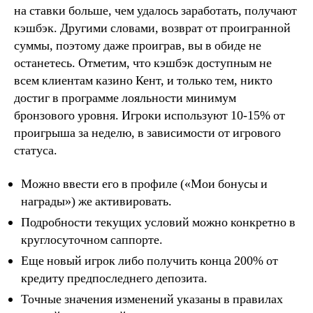
на ставки больше, чем удалось заработать, получают
кэшбэк. Другими словами, возврат от проигранной
суммы, поэтому даже проиграв, вы в обиде не
останетесь. Отметим, что кэшбэк доступным не
всем клиентам казино Кент, и только тем, никто
достиг в программе лояльности минимум
бронзового уровня. Игроки используют 10-15% от
проигрыша за неделю, в зависимости от игрового
статуса.
Можно ввести его в профиле («Мои бонусы и
награды») же активировать.
Подробности текущих условий можно конкретно в
круглосуточном саппорте.
Еще новый игрок либо получить конца 200% от
кредиту предпоследнего депозита.
Точные значения изменений указаны в правилах