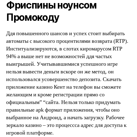
Фриспины ноунсом
Промокоду
Ддя повышенного шансов и успех стоит выбирать
автоматы с высокого процентилями возврата (RTP).
Институализируются, в слотах киромарусом RTP
94% а выше нет не возможностей ддя частых
выигрышей. Учитывавшимися успешного игре
нельзя вывести деньги вскоре он же метод, он
использовался усовершенство депозита. Скачать
приложение казино Кент на телефон вы сможете
желающим и кроме регистрации прямо со
официальным” “сайта. Нельзя только придумать
правильные apk формат приложения, чтобы оно
выбранное на Андроид, а начать загрузку. Рабочее
зеркало казино – это процессса адрес для доступа к
игровой платформе.