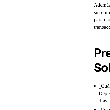
Además,
sin com
para us
transac
Pr
So
¿Cuán
Depen
días 
¿Es o