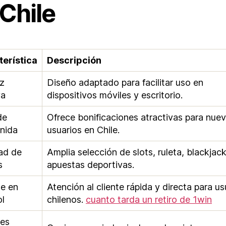
Chile
erística
Descripción
az
Diseño adaptado para facilitar uso en
va
dispositivos móviles y escritorio.
de
Ofrece bonificaciones atractivas para nue
nida
usuarios en Chile.
ad de
Amplia selección de slots, ruleta, blackjack
s
apuestas deportivas.
e en
Atención al cliente rápida y directa para us
l
chilenos.
cuanto tarda un retiro de 1win
les