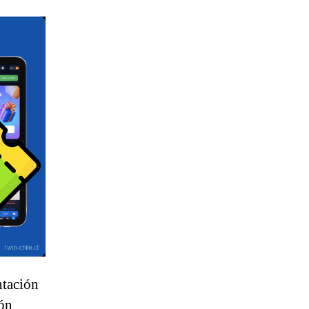
ntación
ión