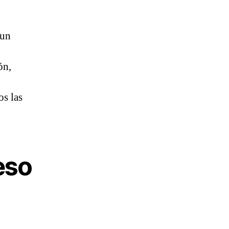
 un
ón,
os las
eso