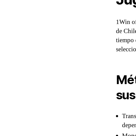
1Win of
de Chil
tiempo 
selecci
Mét
sus
Trans
depen
Moned