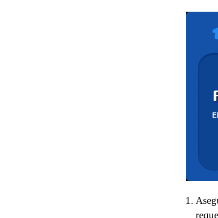
Asegu
reque