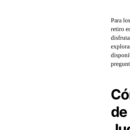
Para lo
retiro 
disfrut
explora
disponi
pregunt
Có
de 
Ju