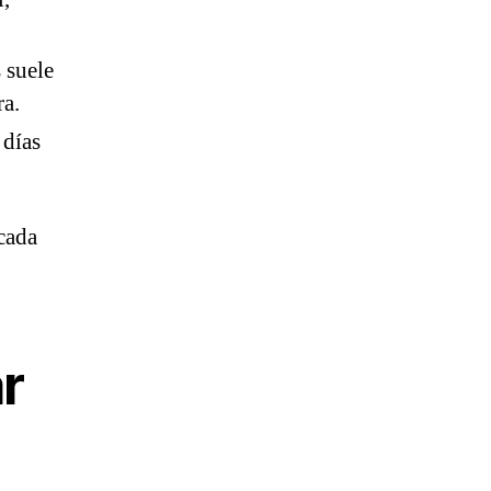
 suele
ra.
 días
icada
r