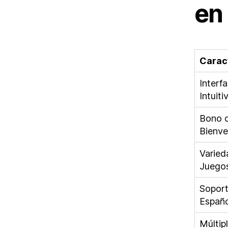
en 
Caract
Interf
Intuiti
Bono 
Bienve
Varied
Juego
Soport
Españo
Múltip