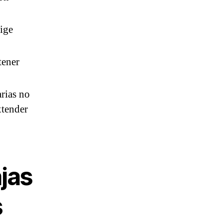
lige
tener
rias no
xtender
ajas
s