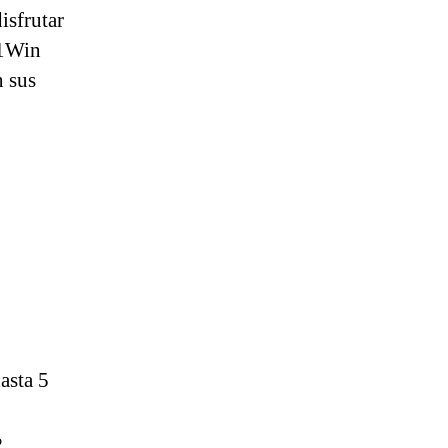
isfrutar
 1Win
n sus
asta 5
?