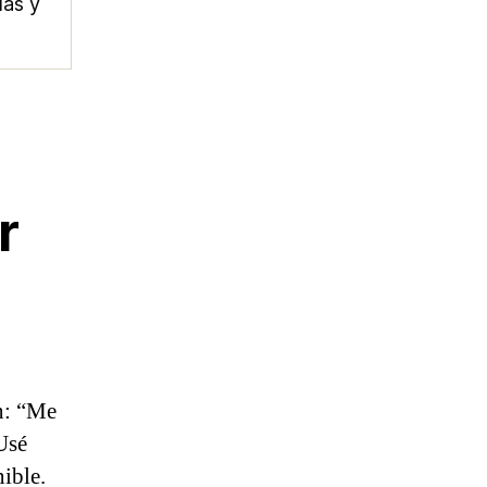
das y
r
n: “Me
Usé
ible.