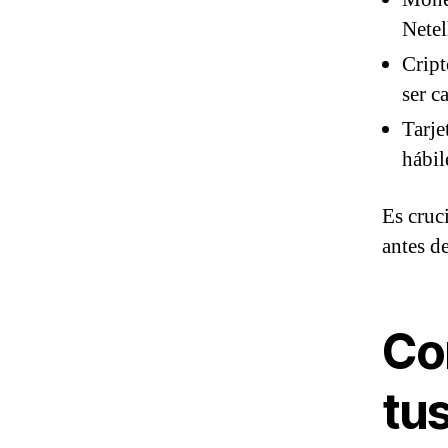
Netel
Cript
ser c
Tarje
hábil
Es cruc
antes de
Co
tus