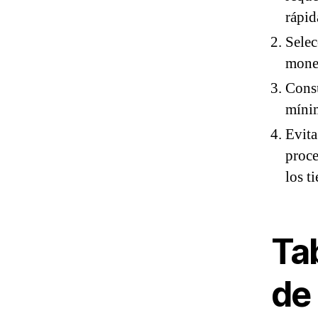
rápid
Selec
moned
Consu
mínim
Evita
proce
los t
Tab
de