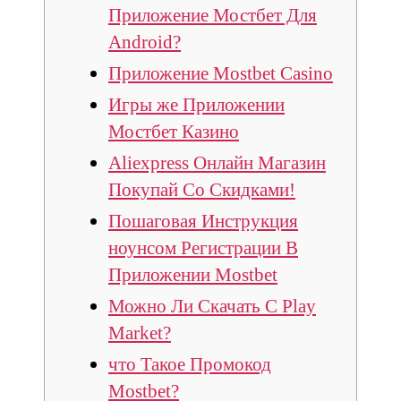
Приложение Мостбет Для
Android?
Приложение Mostbet Casino
Игры же Приложении
Мостбет Казино
Aliеxpress Онлайн Магазин
Покупай Со Скидками!
Пошаговая Инструкция
ноунсом Регистрации В
Приложении Mostbet
Можно Ли Скачать С Play
Market?
что Такое Промокод
Mostbet?