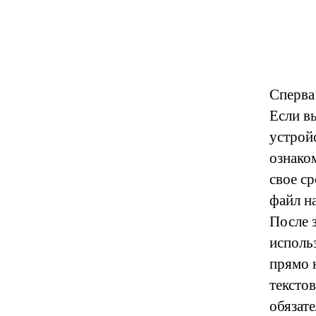
Сперва
Если в
устрой
ознако
свое ср
файл на
После 
исполь
прямо 
текстов
обязат