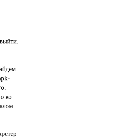
 выйти.
найдем
apk-
го.
о ко
налом
кретер