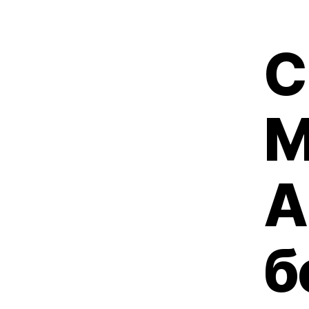
С
M
A
б