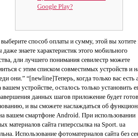
Google Play?
 выберите способ оплаты и сумму, этой вы хотите
ы даже знаете характеристик этого мобильного
ства, дли лучшего понимания севилестр можете
миться с этим списком совместимых устройств и 
еди они.” “[newline]Теперь, когда только вас есть 
 вашем устройстве, осталось только установить е
завершения данных шагов приложение будет готов
зованию, и вы сможете наслаждаться об функцио
на вашем смартфоне Android. При использовании
ых материалов сайта гиперссылка на Sport. ua
ельна. Использование фотоматериалов сайта без се