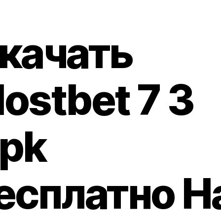
качать
ostbet 7 3
pk
есплатно Н