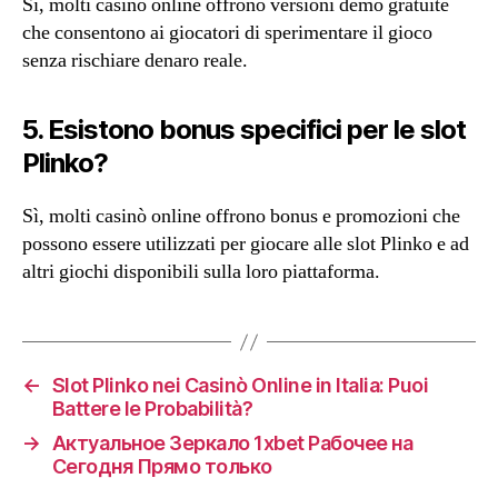
Sì, molti casinò online offrono versioni demo gratuite
che consentono ai giocatori di sperimentare il gioco
senza rischiare denaro reale.
5. Esistono bonus specifici per le slot
Plinko?
Sì, molti casinò online offrono bonus e promozioni che
possono essere utilizzati per giocare alle slot Plinko e ad
altri giochi disponibili sulla loro piattaforma.
←
Slot Plinko nei Casinò Online in Italia: Puoi
Battere le Probabilità?
→
Актуальное Зеркало 1xbet Рабочее на
Сегодня Прямо только