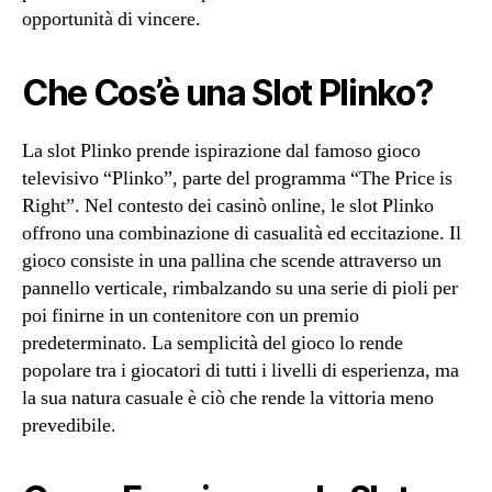
opportunità di vincere.
Che Cos’è una Slot Plinko?
La slot Plinko prende ispirazione dal famoso gioco
televisivo “Plinko”, parte del programma “The Price is
Right”. Nel contesto dei casinò online, le slot Plinko
offrono una combinazione di casualità ed eccitazione. Il
gioco consiste in una pallina che scende attraverso un
pannello verticale, rimbalzando su una serie di pioli per
poi finirne in un contenitore con un premio
predeterminato. La semplicità del gioco lo rende
popolare tra i giocatori di tutti i livelli di esperienza, ma
la sua natura casuale è ciò che rende la vittoria meno
prevedibile.