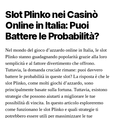
Slot Plinko nei Casinò
Online in Italia: Puoi
Battere le Probabilità?
Nel mondo del gioco d’azzardo online in Italia, le slot
Plinko stanno guadagnando popolarità grazie alla loro
semplicità e al fattore divertimento che offrono.
Tuttavia, la domanda cruciale rimane: puoi davvero
battere le probabilità in queste slot? La risposta è che le
slot Plinko, come molti giochi d’azzardo, sono
principalmente basate sulla fortuna. Tuttavia, esistono
strategie che possono aiutarti a migliorare le tue
possibilità di vincita. In questo articolo esploreremo
come funzionano le slot Plinko e quali strategie ti
potrebbero essere utili per massimizzare le tue