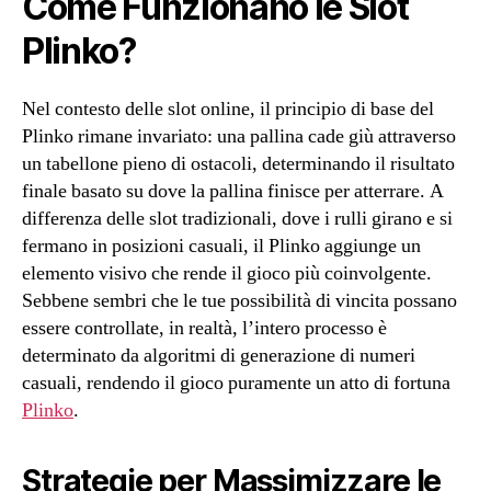
Come Funzionano le Slot
Plinko?
Nel contesto delle slot online, il principio di base del
Plinko rimane invariato: una pallina cade giù attraverso
un tabellone pieno di ostacoli, determinando il risultato
finale basato su dove la pallina finisce per atterrare. A
differenza delle slot tradizionali, dove i rulli girano e si
fermano in posizioni casuali, il Plinko aggiunge un
elemento visivo che rende il gioco più coinvolgente.
Sebbene sembri che le tue possibilità di vincita possano
essere controllate, in realtà, l’intero processo è
determinato da algoritmi di generazione di numeri
casuali, rendendo il gioco puramente un atto di fortuna
Plinko
.
Strategie per Massimizzare le