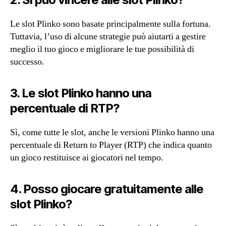
Le slot Plinko sono basate principalmente sulla fortuna.
Tuttavia, l’uso di alcune strategie può aiutarti a gestire
meglio il tuo gioco e migliorare le tue possibilità di
successo.
3. Le slot Plinko hanno una
percentuale di RTP?
Sì, come tutte le slot, anche le versioni Plinko hanno una
percentuale di Return to Player (RTP) che indica quanto
un gioco restituisce ai giocatori nel tempo.
4. Posso giocare gratuitamente alle
slot Plinko?